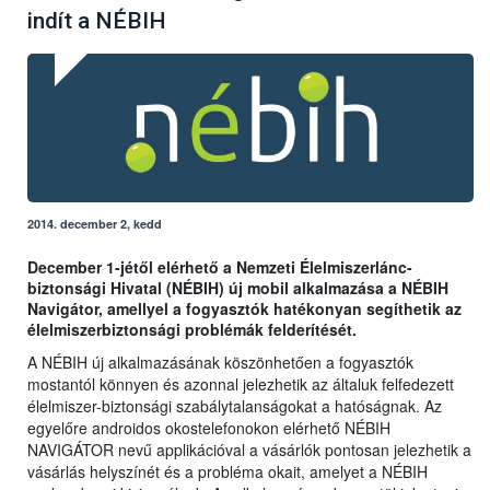
indít a NÉBIH
2014. december 2, kedd
December 1-jétől elérhető a Nemzeti Élelmiszerlánc-
biztonsági Hivatal (NÉBIH) új mobil alkalmazása a NÉBIH
Navigátor, amellyel a fogyasztók hatékonyan segíthetik az
élelmiszerbiztonsági problémák felderítését.
A NÉBIH új alkalmazásának köszönhetően a fogyasztók
mostantól könnyen és azonnal jelezhetik az általuk felfedezett
élelmiszer-biztonsági szabálytalanságokat a hatóságnak. Az
egyelőre androidos okostelefonokon elérhető NÉBIH
NAVIGÁTOR nevű applikációval a vásárlók pontosan jelezhetik a
vásárlás helyszínét és a probléma okait, amelyet a NÉBIH