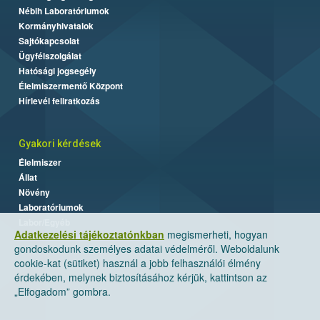
Nébih Laboratóriumok
Kormányhivatalok
Sajtókapcsolat
Ügyfélszolgálat
Hatósági jogsegély
Élelmiszermentő Központ
Hírlevél feliratkozás
Gyakori kérdések
Élelmiszer
Állat
Növény
Laboratóriumok
Labor/Egyéb
Adatkezelési tájékoztatónkban
megismerheti, hogyan
gondoskodunk személyes adatai védelméről. Weboldalunk
cookie-kat (sütiket) használ a jobb felhasználói élmény
érdekében, melynek biztosításához kérjük, kattintson az
„Elfogadom” gombra.