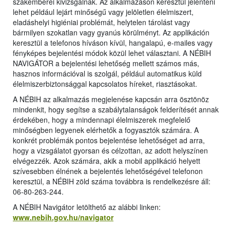
szakemberei kivizsgálnak. Az alkalmazáson keresztül jelenteni
lehet például lejárt minőségű vagy jelöletlen élelmiszert,
eladáshelyi higiéniai problémát, helytelen tárolást vagy
bármilyen szokatlan vagy gyanús körülményt. Az applikáción
keresztül a telefonos híváson kívül, hangalapú, e-mailes vagy
fényképes bejelentési módok közül lehet választani. A NÉBIH
NAVIGÁTOR a bejelentési lehetőség mellett számos más,
hasznos információval is szolgál, például automatikus küld
élelmiszerbiztonsággal kapcsolatos híreket, riasztásokat.
A NÉBIH az alkalmazás megjelenése kapcsán arra ösztönöz
mindenkit, hogy segítse a szabálytalanságok felderítését annak
érdekében, hogy a mindennapi élelmiszerek megfelelő
minőségben legyenek elérhetők a fogyasztók számára. A
konkrét problémák pontos bejelentése lehetőséget ad arra,
hogy a vizsgálatot gyorsan és célzottan, az adott helyszínen
elvégezzék. Azok számára, akik a mobil applikáció helyett
szívesebben élnének a bejelentés lehetőségével telefonon
keresztül, a NÉBIH zöld száma továbbra is rendelkezésre áll:
06-80-263-244.
A NÉBIH Navigátor letölthető az alábbi linken:
www.nebih.gov.hu/navigator