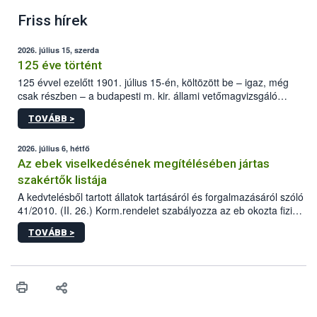
Friss hírek
2026. július 15, szerda
125 éve történt
125 évvel ezelőtt 1901. július 15-én, költözött be – igaz, még
csak részben – a budapesti m. kir. állami vetőmagvizsgáló
állomás a Kis Rókus utca 15. szám alatti, Czigler Győző által
TOVÁBB >
tervezett új épületébe.
2026. július 6, hétfő
Az ebek viselkedésének megítélésében jártas
szakértők listája
A kedvtelésből tartott állatok tartásáról és forgalmazásáról szóló
41/2010. (II. 26.) Korm.rendelet szabályozza az eb okozta fizikai
sérülés, illetve ennek veszélye keletkezésekor felmerülő
TOVÁBB >
hatósági feladatokat, valamint a veszélyes eb tartását és annak
engedélyezését. Ezen eljárások során szükség esetén be kell
vonni az ebek viselkedésének megítélésében jártas szakértőt.