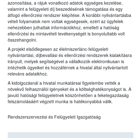
azonosítása, a rájuk vonatkozó adatok egységes kezelése,
valamint a felügyeleti díj beszedésének támogatása és egy
átfogó ellenőrzési rendszer kiépítése. A korábbi nyilvántartásba
vételi folyamatok nem voltak egységesek, ezért az ügyfelek
nehezebben juthattak információkhoz, emellett a hatóság
ellenőrzési és mintavételi tevékenységét is bonyolultabb volt
összehangolni.
A projekt elsődlegesen az élelmiszerlánc-felügyeleti
nyilvántartási, díjbevallási és ellenőrzési rendszerek kialakításra
irányult, melyek segítségével a vállalkozók elektronikusan is
intézhetik ügyeiket és hozzáférnek a hivatal által nyilvántartott
releváns adataikhoz.
A kidolgozásnál a hivatal munkatársai figyelembe vették a
növekvő felhasználói igényeket és a költséghatékonyságot is. A
javuló hatósági felügyeletnek köszönhetően a feketegazdaság
felszámolásáért végzett munka is hatékonyabbá válik.
Rendszerszervezési és Felügyeleti Igazgatóság