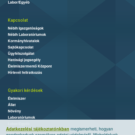
Labor/Egyéb
Kapcsolat
Nébih Igazgatóságok
Nébih Laboratóriumok
Kormányhivatalok
Sajtókapcsolat
Ügyfélszolgálat
Hatósági jogsegély
Élelmiszermentő Központ
Hírlevél feliratkozás
Gyakori kérdések
Élelmiszer
Állat
Növény
Laboratóriumok
Labor/Egyéb
Adatkezelési tájékoztatónkban
megismerheti, hogyan
gondoskodunk személyes adatai védelméről. Weboldalunk