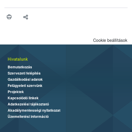
felhasználhatóak a szőlőben. A kiterjesztések célja, hogy a korai
érésű szőlőkben is legyen lehetőség a károsító elleni további
védekezésre. Az Oroganic készítmény kis kiszerelésben kiskerti
felhasználók számára is elérhető és ökológiai termesztésben is
engedélyezett.
Cookie beállítások
Hivatalunk
Bemutatkozás
Szervezeti felépítés
Gazdálkodási adatok
Felügyeleti szervünk
Projektek
Kapcsolódó linkek
Adatkezelési tájékoztató
Akadálymentességi nyilatkozat
Üzemeltetési információ