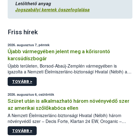
Letölthető anyag
Jogszabályi keretek összefoglalása
Friss hírek
2026. augusztus 7, péntek
Újabb vármegyében jelent meg a kőrisrontó
karcsúdíszbogár
Újabb területen, Borsod-Abaúj-Zemplén vármegyében is
igazolta a Nemzeti Élelmiszerlánc-biztonsági Hivatal (Nébih) a
kőrisrontó karcsúdíszbogár (Agrilus planipennis) jelenlétét. A
TOVÁBB >
kártevőt nem csak színcsapdában találták meg, de már fertőzött
fában is azonosították. A növényvédelmi szakemberek folytatják
az intenzív felderítést, emellett az intézkedéseket a szlovák
2026. augusztus 6, csütörtök
hatósággal is összehangolják a terjedés megállítása érdekében.
Szüret után is alkalmazható három növényvédő szer
az amerikai szőlőkabóca ellen
A Nemzeti Élelmiszerlánc-biztonsági Hivatal (Nébih) három
növényvédő szer – Decis Forte, Klartan 24 EW, Oroganic –
engedélyokiratát módosította, így azok a szüretet követően,
TOVÁBB >
egészen a vesszőérettség (BBCH 91) stádiumáig