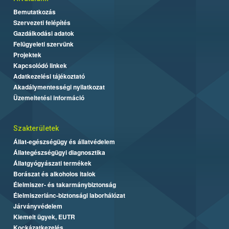
Bemutatkozás
Szervezeti felépítés
Gazdálkodási adatok
Felügyeleti szervünk
Projektek
Kapcsolódó linkek
Adatkezelési tájékoztató
Akadálymentességi nyilatkozat
Üzemeltetési információ
Szakterületek
Állat-egészségügy és állatvédelem
Állategészségügyi diagnosztika
Állatgyógyászati termékek
Borászat és alkoholos italok
Élelmiszer- és takarmánybiztonság
Élelmiszerlánc-biztonsági laborhálózat
Járványvédelem
Kiemelt ügyek, EUTR
Kockázatkezelés