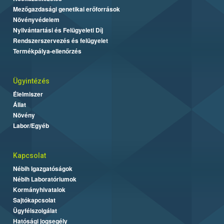
Mezőgazdasági genetikai erőforrások
Növényvédelem
Nyilvántartási és Felügyeleti Díj
Rendszerszervezés és felügyelet
Termékpálya-ellenőrzés
Ügyintézés
Élelmiszer
Állat
Növény
Labor/Egyéb
Kapcsolat
Nébih Igazgatóságok
Nébih Laboratóriumok
Kormányhivatalok
Sajtókapcsolat
Ügyfélszolgálat
Hatósági jogsegély