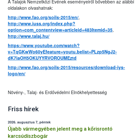
A Talajok Nemzetközi Évének eseményeiről bővebben az alábbi
oldalakon olvashatnak:
http://www.fao.org/soils-2015/en/
,
http://www.iuss.org/index.php?
option=com_contentview=articleid=483Itemid=35
,
http://www.talaj.hu/
https://www.youtube.com/watch?
v=TqGKwWo60yEfeature=youtu.belist=PLzp5NgJ2-
dK7iaOH5OKUYYRVOROUMEztd
http://www.fao.org/soils-2015/resources/download-iys-
logo/en/
Növény-, Talaj- és Erdővédelmi Elnökhelyettesség
Friss hírek
2026. augusztus 7, péntek
Újabb vármegyében jelent meg a kőrisrontó
karcsúdíszbogár