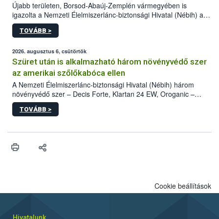
Újabb területen, Borsod-Abaúj-Zemplén vármegyében is
igazolta a Nemzeti Élelmiszerlánc-biztonsági Hivatal (Nébih) a
kőrisrontó karcsúdíszbogár (Agrilus planipennis) jelenlétét. A
TOVÁBB >
kártevőt nem csak színcsapdában találták meg, de már fertőzött
fában is azonosították. A növényvédelmi szakemberek folytatják
az intenzív felderítést, emellett az intézkedéseket a szlovák
2026. augusztus 6, csütörtök
hatósággal is összehangolják a terjedés megállítása érdekében.
Szüret után is alkalmazható három növényvédő szer
az amerikai szőlőkabóca ellen
A Nemzeti Élelmiszerlánc-biztonsági Hivatal (Nébih) három
növényvédő szer – Decis Forte, Klartan 24 EW, Oroganic –
engedélyokiratát módosította, így azok a szüretet követően,
TOVÁBB >
egészen a vesszőérettség (BBCH 91) stádiumáig
felhasználhatóak a szőlőben. A kiterjesztések célja, hogy a korai
érésű szőlőkben is legyen lehetőség a károsító elleni további
védekezésre. Az Oroganic készítmény kis kiszerelésben kiskerti
felhasználók számára is elérhető és ökológiai termesztésben is
engedélyezett.
Cookie beállítások
Hivatalunk