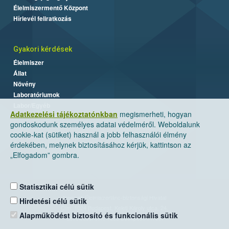
Élelmiszermentő Központ
Hírlevél feliratkozás
Gyakori kérdések
Élelmiszer
Állat
Növény
Laboratóriumok
Labor/Egyéb
Adatkezelési tájékoztatónkban
megismerheti, hogyan
gondoskodunk személyes adatai védelméről. Weboldalunk
cookie-kat (sütiket) használ a jobb felhasználói élmény
érdekében, melynek biztosításához kérjük, kattintson az
„Elfogadom” gombra.
Statisztikai célú sütik
Nemzeti Élelmiszerlánc-biztonsági Hivatal
Hirdetési célú sütik
Cím: 1024 Budapest, Keleti Károly utca. 24.
Alapműködést biztosító és funkcionális sütik
Levelezési cím: 1525 Budapest. Pf. 30.