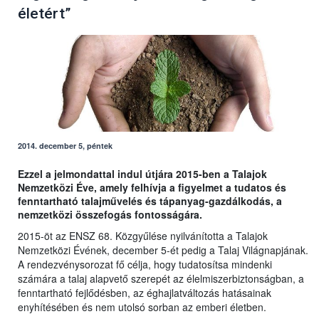
életért”
2014. december 5, péntek
Ezzel a jelmondattal indul útjára 2015-ben a Talajok
Nemzetközi Éve, amely felhívja a figyelmet a tudatos és
fenntartható talajművelés és tápanyag-gazdálkodás, a
nemzetközi összefogás fontosságára.
2015-öt az ENSZ 68. Közgyűlése nyilvánította a Talajok
Nemzetközi Évének, december 5-ét pedig a Talaj Világnapjának.
A rendezvénysorozat fő célja, hogy tudatosítsa mindenki
számára a talaj alapvető szerepét az élelmiszerbiztonságban, a
fenntartható fejlődésben, az éghajlatváltozás hatásainak
enyhítésében és nem utolsó sorban az emberi életben.