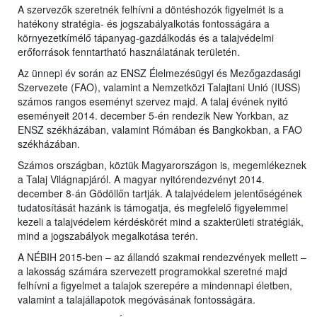
A szervezők szeretnék felhívni a döntéshozók figyelmét is a
hatékony stratégia- és jogszabályalkotás fontosságára a
környezetkímélő tápanyag-gazdálkodás és a talajvédelmi
erőforrások fenntartható használatának területén.
Az ünnepi év során az ENSZ Élelmezésügyi és Mezőgazdasági
Szervezete (FAO), valamint a Nemzetközi Talajtani Unió (IUSS)
számos rangos eseményt szervez majd. A talaj évének nyitó
eseményeit 2014. december 5-én rendezik New Yorkban, az
ENSZ székházában, valamint Rómában és Bangkokban, a FAO
székházában.
Számos országban, köztük Magyarországon is, megemlékeznek
a Talaj Világnapjáról. A magyar nyitórendezvényt 2014.
december 8-án Gödöllőn tartják. A talajvédelem jelentőségének
tudatosítását hazánk is támogatja, és megfelelő figyelemmel
kezeli a talajvédelem kérdéskörét mind a szakterületi stratégiák,
mind a jogszabályok megalkotása terén.
A NÉBIH 2015-ben – az állandó szakmai rendezvények mellett –
a lakosság számára szervezett programokkal szeretné majd
felhívni a figyelmet a talajok szerepére a mindennapi életben,
valamint a talajállapotok megóvásának fontosságára.