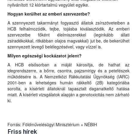
nyilvánított 12 klórtartalmú vegyület egyike.
Hogyan kerülhet az emberi szervezetbe?
A szennyezett takarmányt fogyasztó állatok zsírszöveteiben a
HCB felhalmozódik, tejbe, tojásba kiválasztódik. Az emberi
szervezetbe főként élelmiszerekkel (leginkább állati
zsiradékokkal, ritkábban olajos magvakkal) jut be, de bekerülhet
szennyezett levegő belélegzésével, vagy vízzel is.
Milyen egészségi kockázatot jelent?
A HCB elsősorban a máját károsítja, de hathat az
idegrendszerre, a bőrre, csontra, pajzsmirigy és a petefészek
működésére is. A Nemzetközi Rákkutatási Ügynökség (IARC)
2001-ben a lehetséges humán rákkeltő (2B) kategóriába
sorolta, a kísérleti állatoknál tapasztalt daganatkeltő hatása
miatt. A kísérleti vizsgálatok alapján a genotoxicitás nem zárható
ki.
Forrás: Földművelésügyi Minisztérium + NÉBIH
Friss hírek