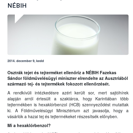
NÉBIH
2014. december 9, kedd
Osztrák tejet és tejterméket ellenőriz a NÉBIH Fazekas
Sándor földművelésügyi miniszter elrendelte az Ausztriából
származó tej- és tejtermékek fokozott ellenőrzését.
A rendkívüli intézkedésre azért került sor, mert sajtóhírek
alapján arról értesült a szaktárca, hogy Karintiában több
tejtermékben is hexaklórbenzol (HCB) szennyeződést mutattak
ki. A Földművelésügyi Minisztérium azt javasolja, hogy a
vásárlók a hazai tej és tejtermékeket részesítsék előnyben.
Mi a hexaklórbenzol?