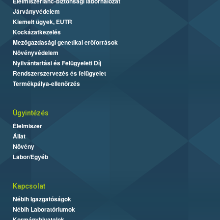
Élelmiszerlánc-biztonsági laborhálózat
Járványvédelem
Kiemelt ügyek, EUTR
Kockázatkezelés
Mezőgazdasági genetikai erőforrások
Növényvédelem
Nyilvántartási és Felügyeleti Díj
Rendszerszervezés és felügyelet
Termékpálya-ellenőrzés
Ügyintézés
Élelmiszer
Állat
Növény
Labor/Egyéb
Kapcsolat
Nébih Igazgatóságok
Nébih Laboratóriumok
Kormányhivatalok