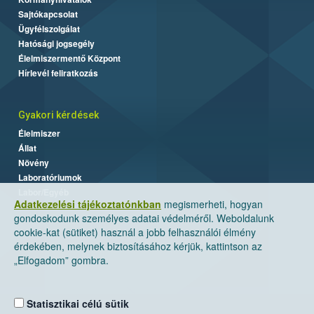
Sajtókapcsolat
Ügyfélszolgálat
Hatósági jogsegély
Élelmiszermentő Központ
Hírlevél feliratkozás
Gyakori kérdések
Élelmiszer
Állat
Növény
Laboratóriumok
Labor/Egyéb
Adatkezelési tájékoztatónkban
megismerheti, hogyan
gondoskodunk személyes adatai védelméről. Weboldalunk
cookie-kat (sütiket) használ a jobb felhasználói élmény
érdekében, melynek biztosításához kérjük, kattintson az
„Elfogadom” gombra.
Statisztikai célú sütik