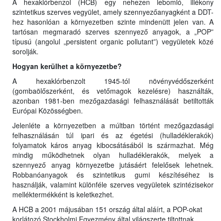
A hexaklórbenzol (HCB) egy nehezen lebomló, illékony
szintetikus szerves vegyület, amely szennyezőanyagként a DDT-
hez hasonlóan a környezetben szinte mindenütt jelen van. A
tartósan megmaradó szerves szennyező anyagok, a „POP”
típusú (angolul „persistent organic pollutant”) vegyületek közé
sorolják.
Hogyan kerülhet a környezetbe?
A hexaklórbenzolt 1945-tól növényvédőszerként
(gombaölőszerként, és vetőmagok kezelésre) használták,
azonban 1981-ben mezőgazdasági felhasználását betiltották
Európai Közösségben.
Jelenléte a környezetben a múltban történt mezőgazdasági
felhasználásán túl ipari és az égetési (hulladéklerakók)
folyamatok káros anyag kibocsátásából is származhat. Még
mindig működhetnek olyan hulladéklerakók, melyek a
szennyező anyag környezetbe jutásáért felelősek lehetnek.
Robbanóanyagok és szintetikus gumi készítéséhez is
használják, valamint különféle szerves vegyületek szintézisekor
melléktermékként is keletkezhet.
A HCB a 2001 májusában 151 ország által aláírt, a POP-okat
korlátozó Stockholmi Egyezmény által világszerte tiltottnak