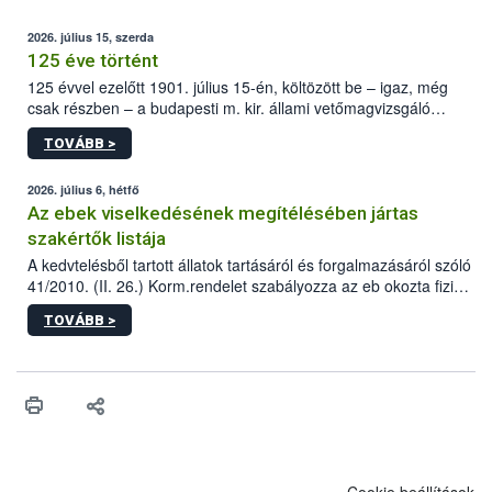
2026. július 15, szerda
125 éve történt
125 évvel ezelőtt 1901. július 15-én, költözött be – igaz, még
csak részben – a budapesti m. kir. állami vetőmagvizsgáló
állomás a Kis Rókus utca 15. szám alatti, Czigler Győző által
TOVÁBB >
tervezett új épületébe.
2026. július 6, hétfő
Az ebek viselkedésének megítélésében jártas
szakértők listája
A kedvtelésből tartott állatok tartásáról és forgalmazásáról szóló
41/2010. (II. 26.) Korm.rendelet szabályozza az eb okozta fizikai
sérülés, illetve ennek veszélye keletkezésekor felmerülő
TOVÁBB >
hatósági feladatokat, valamint a veszélyes eb tartását és annak
engedélyezését. Ezen eljárások során szükség esetén be kell
vonni az ebek viselkedésének megítélésében jártas szakértőt.
Cookie beállítások