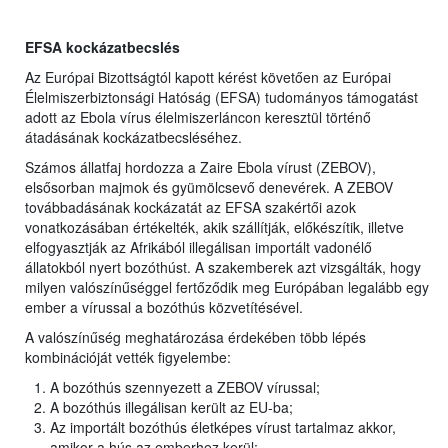
EFSA kockázatbecslés
Az Európai Bizottságtól kapott kérést követően az Európai
Élelmiszerbiztonsági Hatóság (EFSA) tudományos támogatást
adott az Ebola vírus élelmiszerláncon keresztül történő
átadásának kockázatbecsléséhez.
Számos állatfaj hordozza a Zaire Ebola vírust (ZEBOV),
elsősorban majmok és gyümölcsevő denevérek. A ZEBOV
továbbadásának kockázatát az EFSA szakértői azok
vonatkozásában értékelték, akik szállítják, előkészítik, illetve
elfogyasztják az Afrikából illegálisan importált vadonélő
állatokból nyert bozóthúst. A szakemberek azt vizsgálták, hogy
milyen valószínűséggel fertőződik meg Európában legalább egy
ember a vírussal a bozóthús közvetítésével.
A valószínűség meghatározása érdekében több lépés
kombinációját vették figyelembe:
A bozóthús szennyezett a ZEBOV vírussal;
A bozóthús illegálisan került az EU-ba;
Az importált bozóthús életképes vírust tartalmaz akkor,
amikor a hús az emberhez kerül;