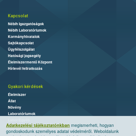
Kapcsolat
Nébih Igazgatóságok
Nébih Laboratóriumok
Kormányhivatalok
Sajtókapcsolat
Ügyfélszolgálat
Hatósági jogsegély
Élelmiszermentő Központ
Hírlevél feliratkozás
Gyakori kérdések
Élelmiszer
Állat
Növény
Laboratóriumok
Labor/Egyéb
Adatkezelési tájékoztatónkban
megismerheti, hogyan
gondoskodunk személyes adatai védelméről. Weboldalunk