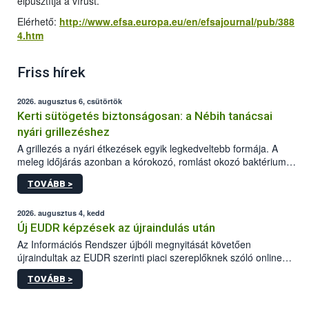
elpusztítja a vírust.
Elérhető:
http://www.efsa.europa.eu/en/efsajournal/pub/388
4.htm
Friss hírek
2026. augusztus 6, csütörtök
Kerti sütögetés biztonságosan: a Nébih tanácsai
nyári grillezéshez
A grillezés a nyári étkezések egyik legkedveltebb formája. A
meleg időjárás azonban a kórokozó, romlást okozó baktériumok
gyorsabb szaporodásának is kedvez. A szabadtéri sütögetés
TOVÁBB >
ezért nem csupán a megfelelő sütési technikáról szól: legalább
ilyen fontos az alapanyagok biztonságos kezelése, az alapvető
higiéniai szabályok betartása, a megfelelő hőkezelés, valamint a
2026. augusztus 4, kedd
maradékok szakszerű tárolása. A Nemzeti Élelmiszerlánc-
Új EUDR képzések az újraindulás után
biztonsági Hivatal (Nébih) Oktatási Programja összegyűjtötte a
Az Információs Rendszer újbóli megnyitását követően
biztonságos grillezés legfontosabb tudnivalóit.
újraindultak az EUDR szerinti piaci szereplőknek szóló online
képzések.
TOVÁBB >