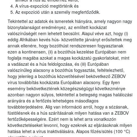
A vírus-expozíció megtörténik és
Az expozíció után a személy megfertőződik.
Tekintettel az adatok és ismeretek hiányára, amely nagyon nagy
bizonytalanságot eredményez, az említett kockázat
valószínűségét nem lehetett becsülni. Alapul véve azt, hogy (i)
eddig Afrikában kevés hús- közvetítette járványt erősítettek meg
annak ellenére, hogy bozóthúst rendszeresen fogyasztanak
ezen a kontinensen, (ii) a bozóthús kezelése Európában nem
foglalja magába azokat a magas kockázatú gyakorlatokat, mint
a vadászat és a hús feldolgozása, és (iii) Európában
valószínűleg alacsony a bozóthús fogyasztás, feltételezhető,
hogy jelenleg a bozóthús közvetítésével bekövetkező ZEBOV
vírus továbbítás kockázata Európában alacsony. Egy ilyen
esemény bekövetkeztének közegészségügyi következménye
azonban nagyon súlyos, tekintettel a betegség magas halálozási
arányára és a fertőzés lehetséges másodlagos
továbbterjedésére. Alig van információ arról, hogy a sózásnak,
füstölésnek és a hús szárításának milyen hatása van a ZEBOV
fertőzőképességére. Ezért nem is lehet arra vonatkozón
következtetéseket levonni, hogy ezeknek az eljárásoknak milyen
hatása lehet a vírus inaktiválására. Alapos főzés/sütés (100 °C)