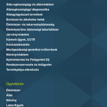
Állat-egészségügy és állatvédelem
Állategészségügyi diagnosztika
Állatgyógyászati termékek
Borászat és alkoholos italok
Élelmiszer- és takarmánybiztonság
Élelmiszerlánc-biztonsági laborhálózat
Járványvédelem
Kiemelt ügyek, EUTR
Kockázatkezelés
Mezőgazdasági genetikai erőforrások
Növényvédelem
Nyilvántartási és Felügyeleti Díj
Rendszerszervezés és felügyelet
Termékpálya-ellenőrzés
Ügyintézés
Élelmiszer
Állat
Növény
Labor/Egyéb