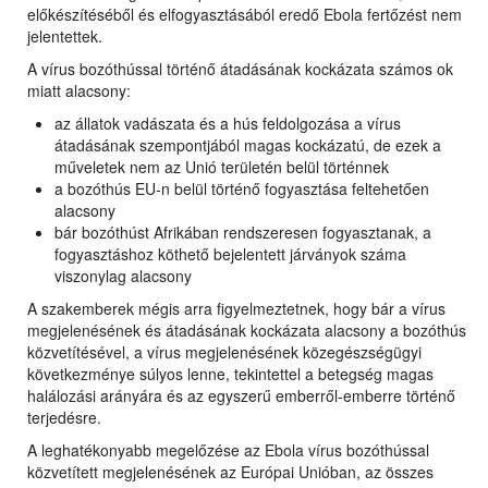
előkészítéséből és elfogyasztásából eredő Ebola fertőzést nem
jelentettek.
A vírus bozóthússal történő átadásának kockázata számos ok
miatt alacsony:
az állatok vadászata és a hús feldolgozása a vírus
átadásának szempontjából magas kockázatú, de ezek a
műveletek nem az Unió területén belül történnek
a bozóthús EU-n belül történő fogyasztása feltehetően
alacsony
bár bozóthúst Afrikában rendszeresen fogyasztanak, a
fogyasztáshoz köthető bejelentett járványok száma
viszonylag alacsony
A szakemberek mégis arra figyelmeztetnek, hogy bár a vírus
megjelenésének és átadásának kockázata alacsony a bozóthús
közvetítésével, a vírus megjelenésének közegészségügyi
következménye súlyos lenne, tekintettel a betegség magas
halálozási arányára és az egyszerű emberről-emberre történő
terjedésre.
A leghatékonyabb megelőzése az Ebola vírus bozóthússal
közvetített megjelenésének az Európai Unióban, az összes