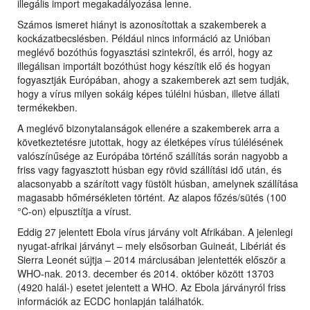
illegális import megakadályozása lenne.
Számos ismeret hiányt is azonosítottak a szakemberek a
kockázatbecslésben. Például nincs információ az Unióban
meglévő bozóthús fogyasztási szintekről, és arról, hogy az
illegálisan importált bozóthúst hogy készítik elő és hogyan
fogyasztják Európában, ahogy a szakemberek azt sem tudják,
hogy a vírus milyen sokáig képes túlélni húsban, illetve állati
termékekben.
A meglévő bizonytalanságok ellenére a szakemberek arra a
következtetésre jutottak, hogy az életképes vírus túlélésének
valószínűsége az Európába történő szállítás során nagyobb a
friss vagy fagyasztott húsban egy rövid szállítási idő után, és
alacsonyabb a szárított vagy füstölt húsban, amelynek szállítása
magasabb hőmérsékleten történt. Az alapos főzés/sütés (100
°C-on) elpusztítja a vírust.
Eddig 27 jelentett Ebola vírus járvány volt Afrikában. A jelenlegi
nyugat-afrikai járványt – mely elsősorban Guineát, Libériát és
Sierra Leonét sújtja – 2014 márciusában jelentették először a
WHO-nak. 2013. december és 2014. október között 13703
(4920 halál-) esetet jelentett a WHO. Az Ebola járványról friss
információk az ECDC honlapján találhatók.