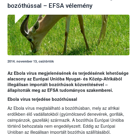
bozóthússal – EFSA vélemény
2014. november 13, csütörtök
Az Ebola vírus megjelenésének és terjedésének lehetősége
alacsony az Európai Unióba Nyugat- és Közép-Afrikából
illegálisan importált bozóthúsok közvetítésével –
állapították meg az EFSA tudományos szakemberei.
Ebola vírus terjedése bozóthússal
Az Ebola vírus megtalálható a bozóthúsban, mely az afrikai
erdőkben élő vadállatokból (gyümölcsevő denevérek, gorillák,
csimpánzok, gazellák) származik. A bozóthús Európai Unióba
történő behozatala nem engedélyezett. Eddig az Európai
Unióban az illegálisan importált bozóthús szállításából,