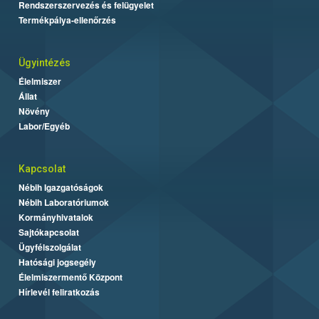
Rendszerszervezés és felügyelet
Termékpálya-ellenőrzés
Ügyintézés
Élelmiszer
Állat
Növény
Labor/Egyéb
Kapcsolat
Nébih Igazgatóságok
Nébih Laboratóriumok
Kormányhivatalok
Sajtókapcsolat
Ügyfélszolgálat
Hatósági jogsegély
Élelmiszermentő Központ
Hírlevél feliratkozás