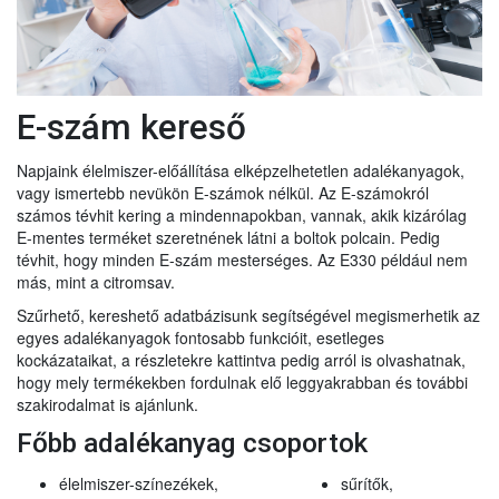
E-szám kereső
Napjaink élelmiszer-előállítása elképzelhetetlen adalékanyagok,
vagy ismertebb nevükön E-számok nélkül. Az E-számokról
számos tévhit kering a mindennapokban, vannak, akik kizárólag
E-mentes terméket szeretnének látni a boltok polcain. Pedig
tévhit, hogy minden E-szám mesterséges. Az E330 például nem
más, mint a citromsav.
Szűrhető, kereshető adatbázisunk segítségével megismerhetik az
egyes adalékanyagok fontosabb funkcióit, esetleges
kockázataikat, a részletekre kattintva pedig arról is olvashatnak,
hogy mely termékekben fordulnak elő leggyakrabban és további
szakirodalmat is ajánlunk.
Főbb adalékanyag csoportok
élelmiszer-színezékek,
sűrítők,