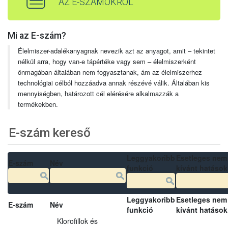
AZ E-SZÁMOKRÓL
Mi az E-szám?
Élelmiszer-adalékanyagnak nevezik azt az anyagot, amit – tekintet
nélkül arra, hogy van-e tápértéke vagy sem – élelmiszerként
önmagában általában nem fogyasztanak, ám az élelmiszerhez
technológiai célból hozzáadva annak részévé válik. Általában kis
mennyiségben, határozott cél elérésére alkalmazzák a
termékekben.
E-szám kereső
Leggyakoribb
Esetleges nem
E-szám
Név
funkció
kívánt hatások
Leggyakoribb
Esetleges nem
E-szám
Név
funkció
kívánt hatások
Klorofillok és