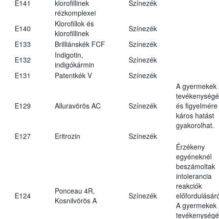
E141
klorofillinek
Színezék
rézkomplexei
Klorofillok és
E140
Színezék
klorofillinek
E133
Brilliánskék FCF
Színezék
Indigotin,
E132
Színezék
indigókármin
E131
Patentkék V
Színezék
A gyermekek
tevékenységé
E129
Alluravörös AC
Színezék
és figyelmére
káros hatást
gyakorolhat.
E127
Eritrozin
Színezék
Érzékeny
egyéneknél
beszámoltak
intolerancia
reakciók
Ponceau 4R,
E124
Színezék
előfordulásáró
Kosnilvörös A
A gyermekek
tevékenységé