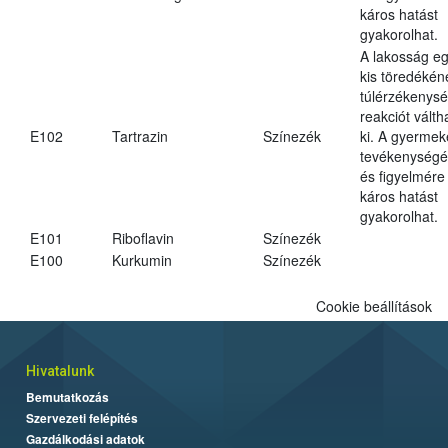
káros hatást
gyakorolhat.
A lakosság e
kis töredékén
túlérzékenysé
reakciót válth
E102
Tartrazin
Színezék
ki. A gyermek
tevékenységé
és figyelmére
káros hatást
gyakorolhat.
E101
Riboflavin
Színezék
E100
Kurkumin
Színezék
Cookie beállítások
Hivatalunk
Bemutatkozás
Szervezeti felépítés
Gazdálkodási adatok