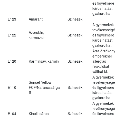
és figyelmére
káros hatást
gyakorolhat.
E123
Amarant
Színezék
A gyermekek
tevékenységé
Azorubin,
E122
Színezék
és figyelmére
karmazsin
káros hatást
gyakorolhat
Arra érzéken
embereknél
E120
Kárminsav, kármin
Színezék
allergiás
reakciókat
válthat ki.
A gyermekek
Sunset Yellow
tevékenységé
E110
FCF/Narancssárga
Színezék
és figyelmére
S
káros hatást
gyakorolhat.
A gyermekek
tevékenységé
E104
Kinolinsárga
Színezék
és figyelmére