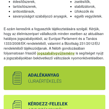
édesítőszerek,
zselésítők,
tartósítószerek,
stabilizátorok,
antioxidánsok,
ízfokozók és
savanyúságot szabályozó anyagok,
egyéb vegyületek.
E-szám keresőnk a fogyasztók tájékoztatására szolgál. Kérjük,
hogy az élelmiszeripari vállalkozók minden esetben az aktuálisan
hatályos jogszabályokból, az Európai Parlament és a Tanács
1333/2008/EK rendeletéből, valamint a Bizottság 231/2012/EU
rendeletéből tájékozódjanak. A Nébih gondozásában
folyamatosan frissülő
jogszabálygyűjtemény
is segítséget nyújt
a jogszabályokban bekövetkező változások nyomonkövetésében.
ADALÉKANYAG
ÚJRAÉRTÉKELÉS
KÉRDEZZ-FELELEK