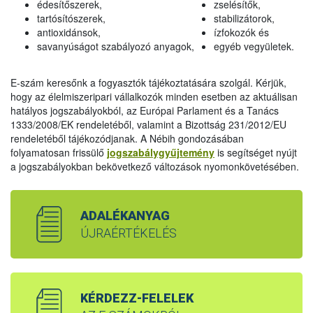
édesítőszerek,
zselésítők,
tartósítószerek,
stabilizátorok,
antioxidánsok,
ízfokozók és
savanyúságot szabályozó anyagok,
egyéb vegyületek.
E-szám keresőnk a fogyasztók tájékoztatására szolgál. Kérjük,
hogy az élelmiszeripari vállalkozók minden esetben az aktuálisan
hatályos jogszabályokból, az Európai Parlament és a Tanács
1333/2008/EK rendeletéből, valamint a Bizottság 231/2012/EU
rendeletéből tájékozódjanak. A Nébih gondozásában
folyamatosan frissülő
jogszabálygyűjtemény
is segítséget nyújt
a jogszabályokban bekövetkező változások nyomonkövetésében.
ADALÉKANYAG
ÚJRAÉRTÉKELÉS
KÉRDEZZ-FELELEK