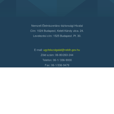
Nemzeti Élelmiszerlánc-biztonsági Hivatal
Cím: 1024 Budapest, Keleti Károly utca. 24.
Levelezési cím: 1525 Budapest. Pf. 30.
E-mail:
ugyfelszolgalat@nebih.gov.hu
Zöld szám: 06-80/263-244
Telefon: 06-1/ 336-9000
Fax: 06-1/336-9479