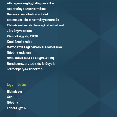
Állategészségügyi diagnosztika
Állatgyógyászati termékek
Borászat és alkoholos italok
Élelmiszer- és takarmánybiztonság
Élelmiszerlánc-biztonsági laborhálózat
Járványvédelem
Kiemelt ügyek, EUTR
Kockázatkezelés
Mezőgazdasági genetikai erőforrások
Növényvédelem
Nyilvántartási és Felügyeleti Díj
Rendszerszervezés és felügyelet
Termékpálya-ellenőrzés
Ügyintézés
Élelmiszer
Állat
Növény
Labor/Egyéb