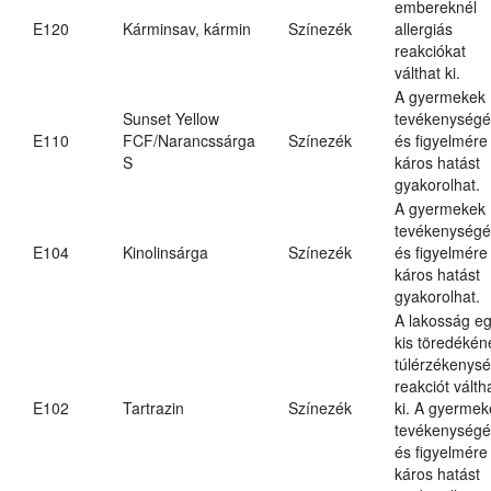
embereknél
E120
Kárminsav, kármin
Színezék
allergiás
reakciókat
válthat ki.
A gyermekek
Sunset Yellow
tevékenységé
E110
FCF/Narancssárga
Színezék
és figyelmére
S
káros hatást
gyakorolhat.
A gyermekek
tevékenységé
E104
Kinolinsárga
Színezék
és figyelmére
káros hatást
gyakorolhat.
A lakosság e
kis töredékén
túlérzékenysé
reakciót válth
E102
Tartrazin
Színezék
ki. A gyermek
tevékenységé
és figyelmére
káros hatást