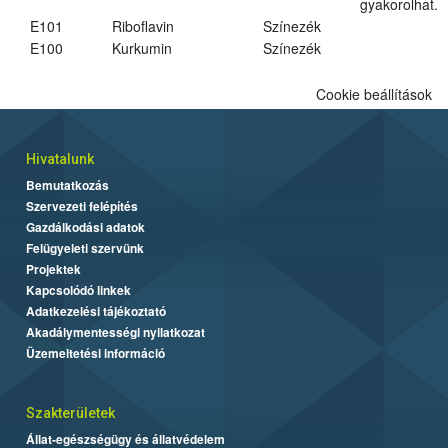
gyakorolhat.
E101
Riboflavin
Színezék
E100
Kurkumin
Színezék
Cookie beállítások
Hivatalunk
Bemutatkozás
Szervezeti felépítés
Gazdálkodási adatok
Felügyeleti szervünk
Projektek
Kapcsolódó linkek
Adatkezelési tájékoztató
Akadálymentességi nyilatkozat
Üzemeltetési információ
Szakterületek
Állat-egészségügy és állatvédelem