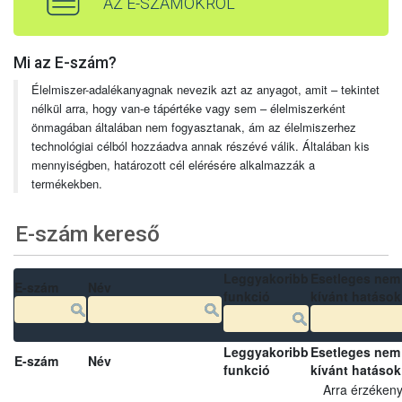
AZ E-SZÁMOKRÓL
Mi az E-szám?
Élelmiszer-adalékanyagnak nevezik azt az anyagot, amit – tekintet
nélkül arra, hogy van-e tápértéke vagy sem – élelmiszerként
önmagában általában nem fogyasztanak, ám az élelmiszerhez
technológiai célból hozzáadva annak részévé válik. Általában kis
mennyiségben, határozott cél elérésére alkalmazzák a
termékekben.
E-szám kereső
Leggyakoribb
Esetleges nem
E-szám
Név
funkció
kívánt hatások
Leggyakoribb
Esetleges nem
E-szám
Név
funkció
kívánt hatások
Arra érzéken