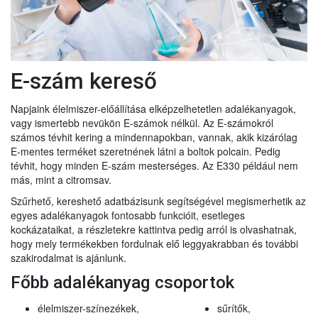
E-szám kereső
Napjaink élelmiszer-előállítása elképzelhetetlen adalékanyagok,
vagy ismertebb nevükön E-számok nélkül. Az E-számokról
számos tévhit kering a mindennapokban, vannak, akik kizárólag
E-mentes terméket szeretnének látni a boltok polcain. Pedig
tévhit, hogy minden E-szám mesterséges. Az E330 például nem
más, mint a citromsav.
Szűrhető, kereshető adatbázisunk segítségével megismerhetik az
egyes adalékanyagok fontosabb funkcióit, esetleges
kockázataikat, a részletekre kattintva pedig arról is olvashatnak,
hogy mely termékekben fordulnak elő leggyakrabban és további
szakirodalmat is ajánlunk.
Főbb adalékanyag csoportok
élelmiszer-színezékek,
sűrítők,