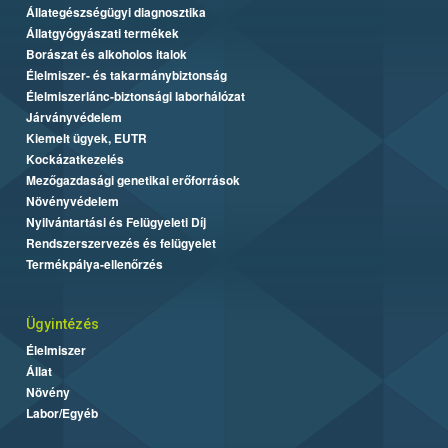
Állategészségügyi diagnosztika
Állatgyógyászati termékek
Borászat és alkoholos italok
Élelmiszer- és takarmánybiztonság
Élelmiszerlánc-biztonsági laborhálózat
Járványvédelem
Kiemelt ügyek, EUTR
Kockázatkezelés
Mezőgazdasági genetikai erőforrások
Növényvédelem
Nyilvántartási és Felügyeleti Díj
Rendszerszervezés és felügyelet
Termékpálya-ellenőrzés
Ügyintézés
Élelmiszer
Állat
Növény
Labor/Egyéb