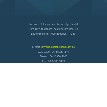
Nemzeti Élelmiszerlánc-biztonsági Hivatal
Cím: 1024 Budapest, Keleti Károly utca. 24.
Levelezési cím: 1525 Budapest. Pf. 30.
E-mail:
ugyfelszolgalat@nebih.gov.hu
Zöld szám: 06-80/263-244
Telefon: 06-1/ 336-9000
Fax: 06-1/336-9479