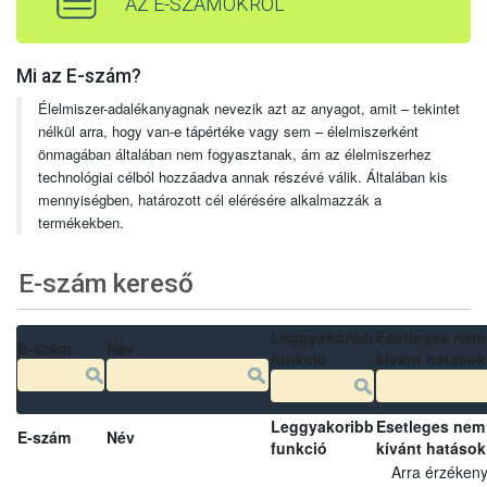
AZ E-SZÁMOKRÓL
Mi az E-szám?
Élelmiszer-adalékanyagnak nevezik azt az anyagot, amit – tekintet
nélkül arra, hogy van-e tápértéke vagy sem – élelmiszerként
önmagában általában nem fogyasztanak, ám az élelmiszerhez
technológiai célból hozzáadva annak részévé válik. Általában kis
mennyiségben, határozott cél elérésére alkalmazzák a
termékekben.
E-szám kereső
Leggyakoribb
Esetleges nem
E-szám
Név
funkció
kívánt hatások
Leggyakoribb
Esetleges nem
E-szám
Név
funkció
kívánt hatások
Arra érzéken