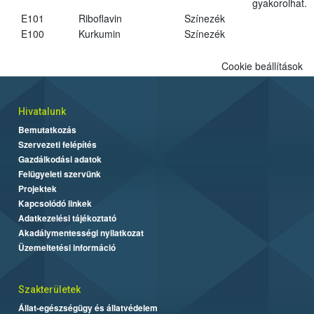
gyakorolhat.
E101
Riboflavin
Színezék
E100
Kurkumin
Színezék
Cookie beállítások
Hivatalunk
Bemutatkozás
Szervezeti felépítés
Gazdálkodási adatok
Felügyeleti szervünk
Projektek
Kapcsolódó linkek
Adatkezelési tájékoztató
Akadálymentességi nyilatkozat
Üzemeltetési információ
Szakterületek
Állat-egészségügy és állatvédelem