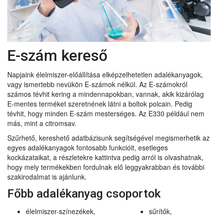
E-szám kereső
Napjaink élelmiszer-előállítása elképzelhetetlen adalékanyagok,
vagy ismertebb nevükön E-számok nélkül. Az E-számokról
számos tévhit kering a mindennapokban, vannak, akik kizárólag
E-mentes terméket szeretnének látni a boltok polcain. Pedig
tévhit, hogy minden E-szám mesterséges. Az E330 például nem
más, mint a citromsav.
Szűrhető, kereshető adatbázisunk segítségével megismerhetik az
egyes adalékanyagok fontosabb funkcióit, esetleges
kockázataikat, a részletekre kattintva pedig arról is olvashatnak,
hogy mely termékekben fordulnak elő leggyakrabban és további
szakirodalmat is ajánlunk.
Főbb adalékanyag csoportok
élelmiszer-színezékek,
sűrítők,