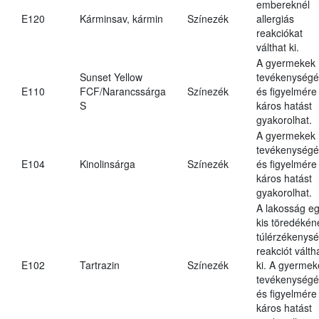
embereknél
E120
Kárminsav, kármin
Színezék
allergiás
reakciókat
válthat ki.
A gyermekek
Sunset Yellow
tevékenységé
E110
FCF/Narancssárga
Színezék
és figyelmére
S
káros hatást
gyakorolhat.
A gyermekek
tevékenységé
E104
Kinolinsárga
Színezék
és figyelmére
káros hatást
gyakorolhat.
A lakosság e
kis töredékén
túlérzékenysé
reakciót válth
E102
Tartrazin
Színezék
ki. A gyermek
tevékenységé
és figyelmére
káros hatást