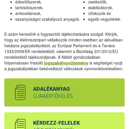
édesítőszerek,
zselésítők,
tartósítószerek,
stabilizátorok,
antioxidánsok,
ízfokozók és
savanyúságot szabályozó anyagok,
egyéb vegyületek.
E-szám keresőnk a fogyasztók tájékoztatására szolgál. Kérjük,
hogy az élelmiszeripari vállalkozók minden esetben az aktuálisan
hatályos jogszabályokból, az Európai Parlament és a Tanács
1333/2008/EK rendeletéből, valamint a Bizottság 231/2012/EU
rendeletéből tájékozódjanak. A Nébih gondozásában
folyamatosan frissülő
jogszabálygyűjtemény
is segítséget nyújt
a jogszabályokban bekövetkező változások nyomonkövetésében.
ADALÉKANYAG
ÚJRAÉRTÉKELÉS
KÉRDEZZ-FELELEK