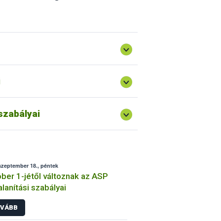
záma, mint a vaddisznólétszám.
záma, mint a vaddisznólétszám.
záma, mint a vaddisznólétszám.
határozat
ával kiadott Magyarország afrikai
záma, mint a vaddisznólétszám.
záma, mint a vaddisznólétszám.
i
szabályai
szeptember 18., péntek
ber 1-jétől változnak az ASP
alanítási szabályai
VÁBB