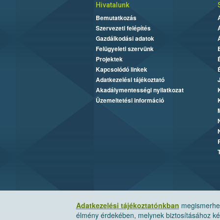
Hivatalunk
Bemutatkozás
Szervezeti felépítés
Gazdálkodási adatok
Felügyeleti szervünk
Projektek
Kapcsolódó linkek
Adatkezelési tájékoztató
Akadálymentességi nyilatkozat
Üzemeltetési információ
Adatkezelési tájékoztatónkban
megismerheti
élmény érdekében, melynek biztosításához kér