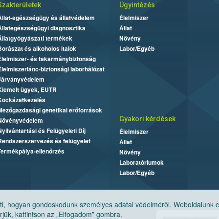
Szakterületek
Ügyintézés
Állat-egészségügy és állatvédelem
Élelmiszer
Állategészségügyi diagnosztika
Állat
Állatgyógyászati termékek
Növény
Borászat és alkoholos italok
Labor/Egyéb
Élelmiszer- és takarmánybiztonság
Élelmiszerlánc-biztonsági laborhálózat
Járványvédelem
Kiemelt ügyek, EUTR
Kockázatkezelés
Mezőgazdasági genetikai erőforrások
Gyakori kérdések
Növényvédelem
Nyilvántartási és Felügyeleti Díj
Élelmiszer
Rendszerszervezés és felügyelet
Állat
Termékpálya-ellenőrzés
Növény
Laboratóriumok
Labor/Egyéb
, hogyan gondoskodunk személyes adatai védelméről. Weboldalunk cook
jük, kattintson az „Elfogadom” gombra.