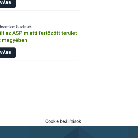
VÁBB
december 6., péntek
lt az ASP miatti fertőzött terület
t megyében
VÁBB
Cookie beállítások