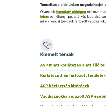
Tematikus aloldalunkon megtalálhatják az
Olvasóink
interaktív térképen
tájékozódhat
leírás
és néhány tipp: a térkép jobb alsó sar
mire kíváncsi (például: fertőzött vaddisznók
Kiemelt témák
ASP miatt korlátozás alatt álló te
Korlátozott és fertőzött területe
ASP házisertés kitörések
Vaddisznókban igazolt ASP esete
A
vadászatra jogosult
mind a vadászat 
érdekében diagnosztikai célból kilőtt
vad