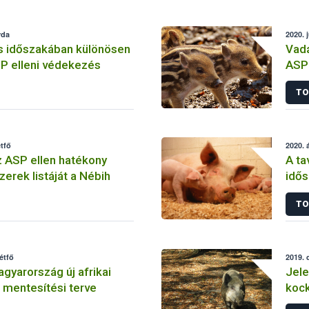
rda
2020. 
ás időszakában különösen
Vadá
P elleni védekezés
ASP 
TO
étfő
2020. á
az ASP ellen hatékony
A ta
zerek listáját a Nébih
idő
elle
TO
étfő
2019. 
gyarország új afrikai
Jele
 mentesítési terve
kock