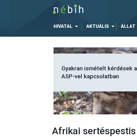
HIVATAL
AKTUÁLIS
ÁLLAT
2023/594 végrehajtási
rendelet GYIK
Afrikai sertéspestis