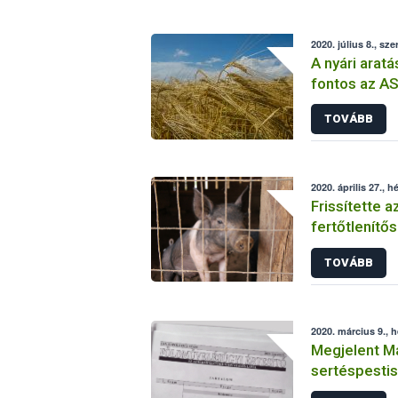
2020. július 8., sze
A nyári arat
fontos az AS
TOVÁBB
2020. április 27., h
Frissítette 
fertőtlenítős
TOVÁBB
2020. március 9., h
Megjelent Ma
sertéspestis