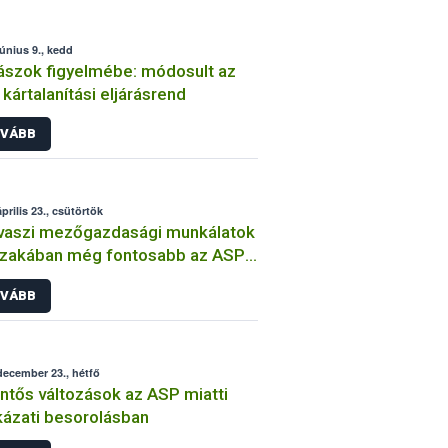
június 9., kedd
szok figyelmébe: módosult az
kártalanítási eljárásrend
VÁBB
prilis 23., csütörtök
vaszi mezőgazdasági munkálatok
szakában még fontosabb az ASP
ni védekezés
VÁBB
december 23., hétfő
ntős változások az ASP miatti
ázati besorolásban