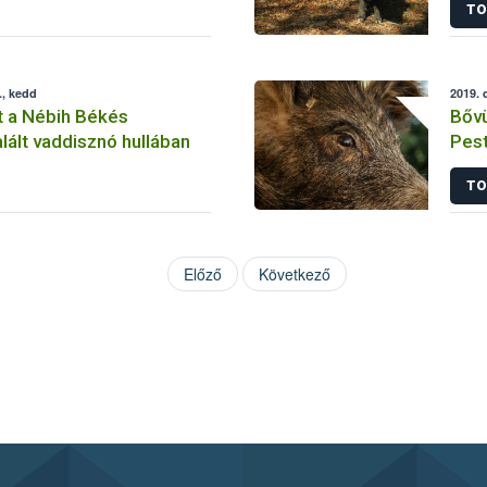
TO
., kedd
2019. 
t a Nébih Békés
Bővü
ált vaddisznó hullában
Pes
TO
Előző
Következő