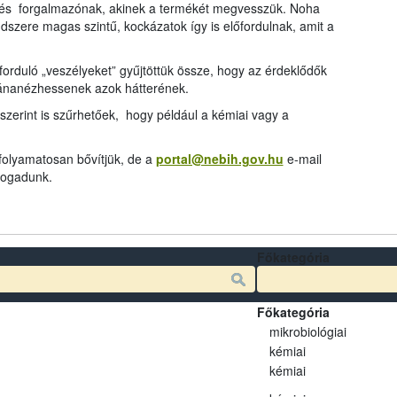
és forgalmazónak, akinek a termékét megvesszük. Noha
dszere magas szintű, kockázatok így is előfordulnak, amit a
rduló „veszélyeket” gyűjtöttük össze, hogy az érdeklődők
tánanézhessenek azok hátterének.
szerint is szűrhetőek, hogy például a kémiai vagy a
 folyamatosan bővítjük, de a
portal@nebih.gov.hu
e-mail
 fogadunk.
Főkategória
Főkategória
mikrobiológiai
kémiai
kémiai