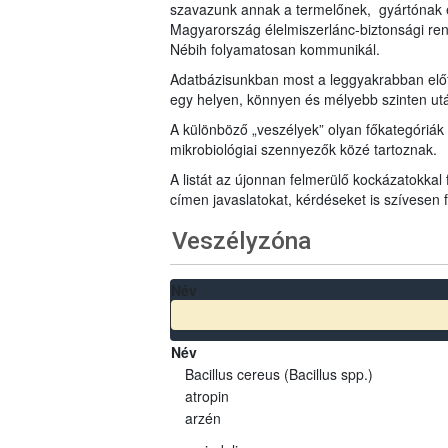
szavazunk annak a termelőnek, gyártónak 
Magyarország élelmiszerlánc-biztonsági ren
Nébih folyamatosan kommunikál.
Adatbázisunkban most a leggyakrabban előfo
egy helyen, könnyen és mélyebb szinten u
A különböző „veszélyek” olyan főkategóriák 
mikrobiológiai szennyezők közé tartoznak.
A listát az újonnan felmerülő kockázatokkal
címen javaslatokat, kérdéseket is szívesen
Veszélyzóna
Név
Név
Bacillus cereus (Bacillus spp.)
atropin
arzén