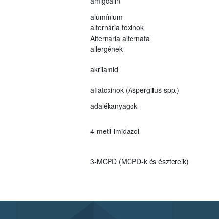
amigdalin
alumínium
alternária toxinok
Alternaria alternata
allergének
akrilamid
aflatoxinok (Aspergillus spp.)
adalékanyagok
4-metil-imidazol
3-MCPD (MCPD-k és észtereik)