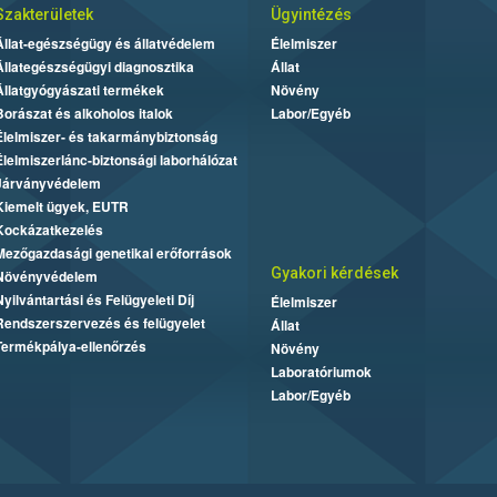
Szakterületek
Ügyintézés
Állat-egészségügy és állatvédelem
Élelmiszer
Állategészségügyi diagnosztika
Állat
Állatgyógyászati termékek
Növény
Borászat és alkoholos italok
Labor/Egyéb
Élelmiszer- és takarmánybiztonság
Élelmiszerlánc-biztonsági laborhálózat
Járványvédelem
Kiemelt ügyek, EUTR
Kockázatkezelés
Mezőgazdasági genetikai erőforrások
Gyakori kérdések
Növényvédelem
Nyilvántartási és Felügyeleti Díj
Élelmiszer
Rendszerszervezés és felügyelet
Állat
Termékpálya-ellenőrzés
Növény
Laboratóriumok
Labor/Egyéb