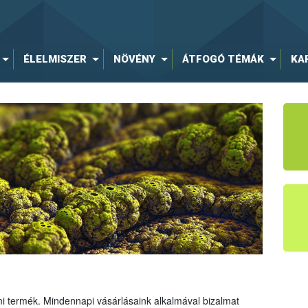
ÉLELMISZER
NÖVÉNY
ÁTFOGÓ TÉMÁK
KA
mi termék. Mindennapi vásárlásaink alkalmával bizalmat