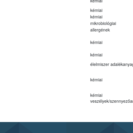
kémiai
kémiai
kémiai
mikrobiológiai
allergének
kémiai
kémiai
élelmiszer adalékanya
kémiai
kémiai
veszélyek/szennyező