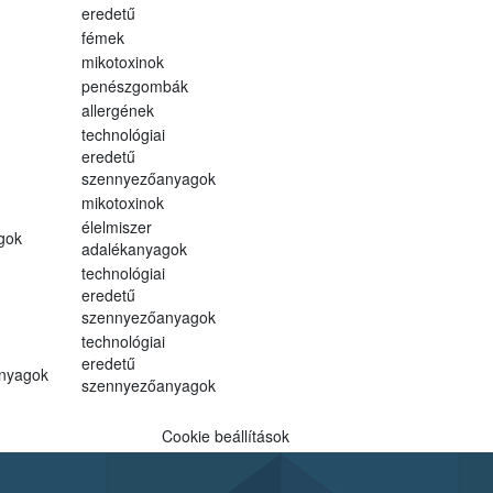
eredetű
fémek
mikotoxinok
penészgombák
allergének
technológiai
eredetű
szennyezőanyagok
mikotoxinok
élelmiszer
gok
adalékanyagok
technológiai
eredetű
szennyezőanyagok
technológiai
eredetű
anyagok
szennyezőanyagok
Cookie beállítások