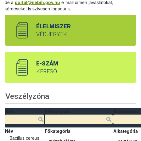
de a
portal@nebih.gov.hu
e-mail címen javaslatokat,
kérdéseket is szívesen fogadunk.
ÉLELMISZER
VÉDJEGYEK
E-SZÁM
KERESŐ
Veszélyzóna
Név
Főkategória
Alkategória
Név
Főkategória
Alkategória
Bacillus cereus