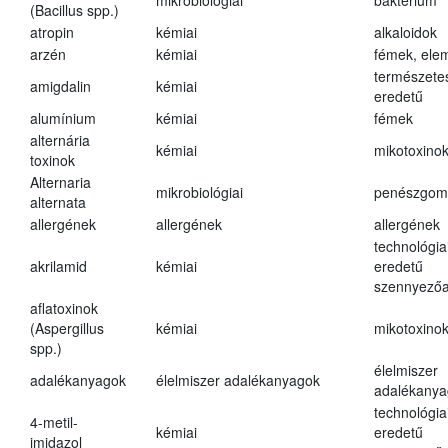
mikrobiológiai
baktérium
(Bacillus spp.)
atropin
kémiai
alkaloidok
arzén
kémiai
fémek, ele
természete
amigdalin
kémiai
eredetű
alumínium
kémiai
fémek
alternária
kémiai
mikotoxino
toxinok
Alternaria
mikrobiológiai
penészgom
alternata
allergének
allergének
allergének
technológia
akrilamid
kémiai
eredetű
szennyező
aflatoxinok
(Aspergillus
kémiai
mikotoxino
spp.)
élelmiszer
adalékanyagok
élelmiszer adalékanyagok
adalékanya
technológia
4-metil-
kémiai
eredetű
imidazol