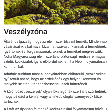
Veszélyzóna
Általános igazság, hogy az élelmiszer bizalmi termék. Mindennapi
vásárlásaink alkalmával bizalmat szavazunk annak a termelőnek,
gyártónak és forgalmazónak, akinek a termékét megvesszük.
Noha Magyarország élelmiszerlánc-biztonsági rendszere magas
szintű, kockázatok így is előfordulnak, amit a Nébih folyamatosan
kommunikál.
Adatbázisunkban most a leggyakrabban előforduló „veszélyeket”
gyűjtöttük össze, hogy az érdeklődők egy helyen, könnyen és
mélyebb szinten utánanézhessenek azok hátterének.
A különböző „veszélyek” olyan főkategóriák szerint is szűrhetőek,
hogy például a kémiai vagy a mikrobiológiai szennyezők közé
tartoznak.
A listát az újonnan felmerülő kockázatokkal folyamatosan bővítjük,