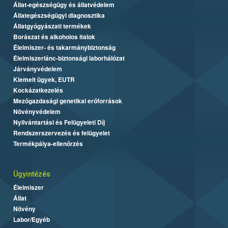
Állat-egészségügy és állatvédelem
Állategészségügyi diagnosztika
Állatgyógyászati termékek
Borászat és alkoholos italok
Élelmiszer- és takarmánybiztonság
Élelmiszerlánc-biztonsági laborhálózat
Járványvédelem
Kiemelt ügyek, EUTR
Kockázatkezelés
Mezőgazdasági genetikai erőforrások
Növényvédelem
Nyilvántartási és Felügyeleti Díj
Rendszerszervezés és felügyelet
Termékpálya-ellenőrzés
Ügyintézés
Élelmiszer
Állat
Növény
Labor/Egyéb