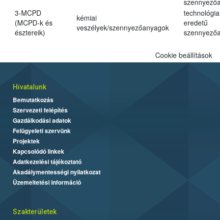
szennyező
3-MCPD
technológia
kémiai
(MCPD-k és
eredetű
veszélyek/szennyezőanyagok
észtereik)
szennyező
Cookie beállítások
Hivatalunk
Bemutatkozás
Szervezeti felépítés
Gazdálkodási adatok
Felügyeleti szervünk
Projektek
Kapcsolódó linkek
Adatkezelési tájékoztató
Akadálymentességi nyilatkozat
Üzemeltetési információ
Szakterületek