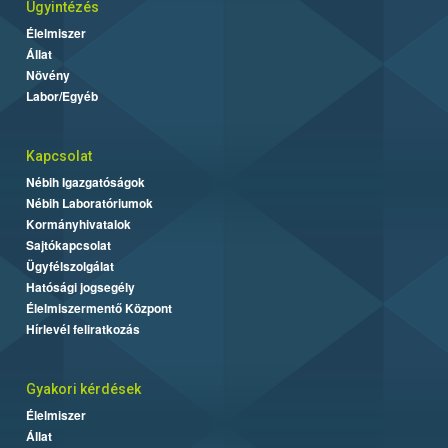
Ügyintézés
Élelmiszer
Állat
Növény
Labor/Egyéb
Kapcsolat
Nébih Igazgatóságok
Nébih Laboratóriumok
Kormányhivatalok
Sajtókapcsolat
Ügyfélszolgálat
Hatósági jogsegély
Élelmiszermentő Központ
Hírlevél feliratkozás
Gyakori kérdések
Élelmiszer
Állat