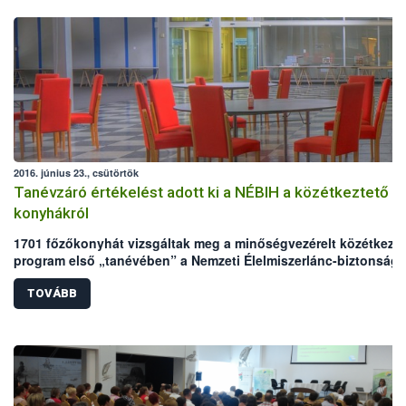
2016. június 23., csütörtök
Tanévzáró értékelést adott ki a NÉBIH a közétkeztető
konyhákról
1701 főzőkonyhát vizsgáltak meg a minőségvezérelt közétkezte
program első „tanévében” a Nemzeti Élelmiszerlánc-biztonsági
Hivatal (NÉBIH) szakmai auditorai. A meglepetésszerű helyszíni
szemléken a konyhák több mint 7%-a ért el jeles eredményt,
TOVÁBB
ugyanakkor 6%-uk elégtelenre vizsgázott. A gyengébb
eredményekért büntetés nem jár, ezeken a helyeken a NÉBIH a
hibák javításához és a fejlesztéshez nyújt szakmai segítséget.