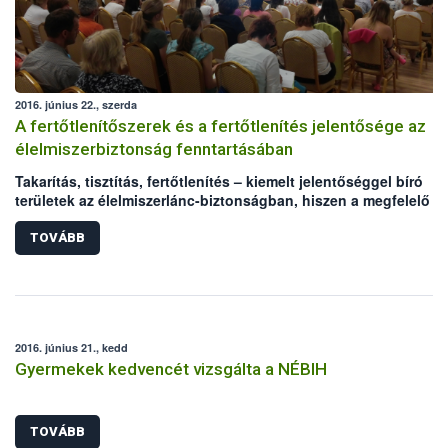
2016. június 22., szerda
A fertőtlenítőszerek és a fertőtlenítés jelentősége az
élelmiszerbiztonság fenntartásában
Takarítás, tisztítás, fertőtlenítés – kiemelt jelentőséggel bíró
területek az élelmiszerlánc-biztonságban, hiszen a megfelelő
higiénia kialakítása, fenntartása az élelmiszerek biztonságát és
minőségét befolyásolja. A nem megfelelő hatékonyságú, vagy
TOVÁBB
rosszul használt fertőtlenítő szerek súlyos élelmiszerbiztonság
kockázatot jelenthetnek. A Nemzeti Élelmiszerlánc-biztonsági
Hivatal (NÉBIH) az Országos Tisztifőorvosi Hivatallal (OTH) karö
az Élelmiszer Higiénikusok Társasága kezdeményezésére
megszervezte azt a konferenciát, amelyen a fertőtlenítés kapcs
2016. június 21., kedd
felmerülő problémák kezeléséről, a hatékony hibafeltárásról és
Gyermekek kedvencét vizsgálta a NÉBIH
beavatkozásról, valamint megoldási lehetőségekről is egyeztet
a szakemberek.
TOVÁBB