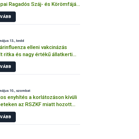
pai Ragadós Száj- és Körömfájás
ttságának közgyűlését
VÁBB
május 13., kedd
rinfluenza elleni vakcinázás
lt ritka és nagy értékű állatkerti
rfajoknál
VÁBB
május 10., szombat
os enyhítés a korlátozáson kívüli
leteken az RSZKF miatt hozott
ézkedésekben
VÁBB