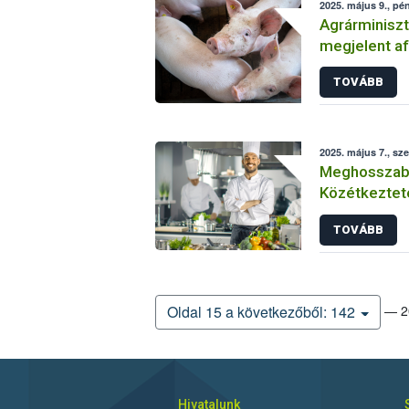
2025. május 9., pé
Agrárminiszt
megjelent afr
védekezésre i
TOVÁBB
állattartókna
2025. május 7., sz
Meghosszabb
Közétkeztet
nevezési hat
TOVÁBB
— 20
Oldal 15 a következőből: 142
Hivatalunk