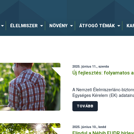
ÉLELMISZER
NÖVÉNY
ÁTFOGÓ TÉMÁK
KA
2025. június 11., szerda
Új fejlesztés: folyamatos 
A Nemzeti Élelmiszerlánc-biztons
Egységes Kérelem (EK) adataina
összehangolását. Az elmúlt évek
átemelésre kerülnek a Magyar Ál
TOVÁBB
megadott adatok az Elektroniku
a rendszer átáll a napi adatfrissí
2025. június 10., kedd
Elindul a Nébih EUDR hírlev