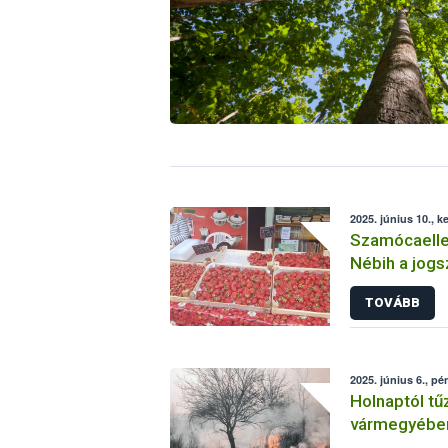
2025. június 10., k
Szamócaellen
Nébih a jogs
értékesítés
TOVÁBB
2025. június 6., pé
Holnaptól tűz
vármegyébe