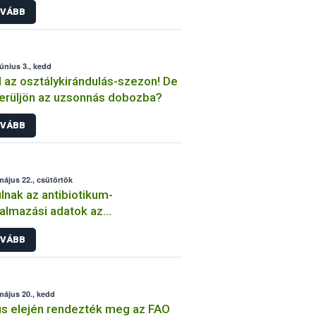
VÁBB
június 3., kedd
l az osztálykirándulás-szezon! De
erüljön az uzsonnás dobozba?
VÁBB
május 22., csütörtök
lnak az antibiotikum-
almazási adatok az
tgyógyászati készítmények
VÁBB
tében
május 20., kedd
s elején rendezték meg az FAO