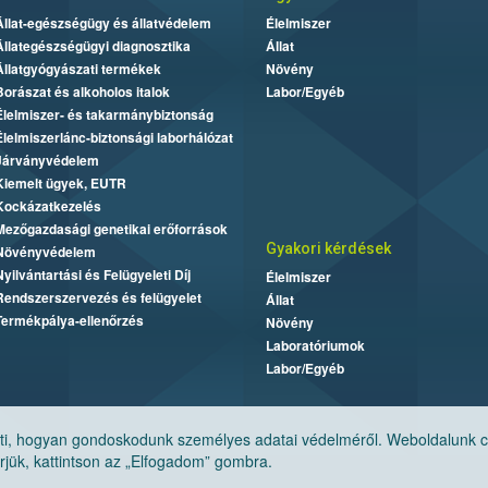
Állat-egészségügy és állatvédelem
Élelmiszer
Állategészségügyi diagnosztika
Állat
Állatgyógyászati termékek
Növény
Borászat és alkoholos italok
Labor/Egyéb
Élelmiszer- és takarmánybiztonság
Élelmiszerlánc-biztonsági laborhálózat
Járványvédelem
Kiemelt ügyek, EUTR
Kockázatkezelés
Mezőgazdasági genetikai erőforrások
Gyakori kérdések
Növényvédelem
Nyilvántartási és Felügyeleti Díj
Élelmiszer
Rendszerszervezés és felügyelet
Állat
Termékpálya-ellenőrzés
Növény
Laboratóriumok
Labor/Egyéb
, hogyan gondoskodunk személyes adatai védelméről. Weboldalunk cook
jük, kattintson az „Elfogadom” gombra.