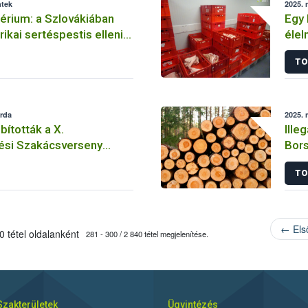
ntek
2025. 
érium: a Szlovákiában
Egy 
ikai sertéspestis elleni
élel
s figyelniük kell a hazai
TO
k
erda
2025. 
ították a X.
Ille
ési Szakácsverseny
Bor
áridejét
leg
TO
← Els
 tétel oldalanként
281 - 300 / 2 840 tétel megjelenítése.
Szakterületek
Ügyintézés