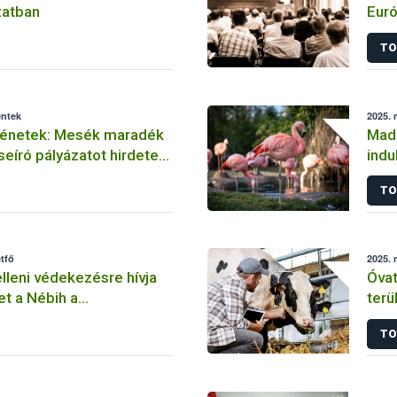
zatban
Euró
Bizo
TO
éntek
2025. 
rténetek: Mesék maradék
Madá
seíró pályázatot hirdetett
indu
madá
TO
tfő
2025. 
elleni védekezésre hívja
Óvat
et a Nébih a
terü
zségügy Nemzetközi
int
TO
ából