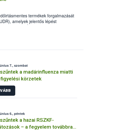
erdőirtásmentes termékek forgalmazását
EUDR), amelyek jelentős lépést
elé. A Nemzeti Élelmiszerlánc-biztonsági
lyamatosan frissülő szakmai anyagok,
z tájékoztatók segítik a felkészülést. A
edések legújabb elemeként elindul az
 feliratkozók első kézből, közvetlenül
leményről és újdonságról!
június 7., szombat
zűntek a madárinfluenza miatti
igyelési körzetek
VÁBB
június 6., péntek
zűntek a hazai RSZKF-
átozások – a fegyelem továbbra
ulcsfontosságú