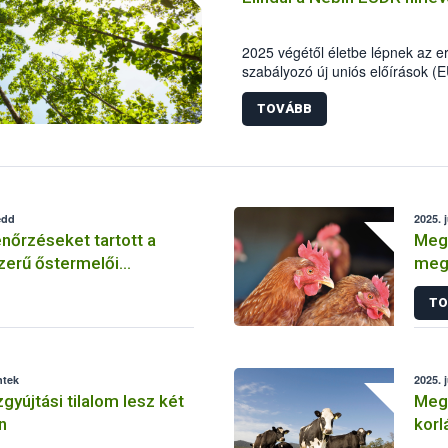
2025 végétől életbe lépnek az 
szabályozó új uniós előírások (
jelentenek a fenntartható jövő f
Hivatal (Nébih) EUDR oldalán fo
TOVÁBB
gyakorlati segédletek és naprakés
vállalkozásokat támogató intézk
EUDR hírlevél is. A tájékoztatóra
értesülhetnek minden fontos fej
edd
2025. 
őrzéseket tartott a
Megs
zerű őstermelői
megf
 védelme érdekében
TO
ntek
2025. 
gyújtási tilalom lesz két
Megs
n
korl
is k