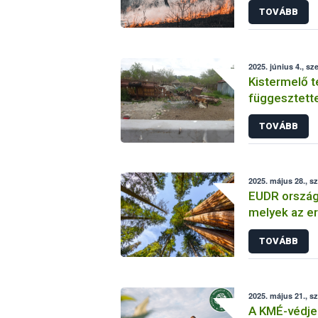
TOVÁBB
2025. június 4., sz
Kistermelő 
függesztett
TOVÁBB
2025. május 28., s
EUDR ország
melyek az e
kockázatos 
TOVÁBB
2025. május 21., s
A KMÉ-védjeg