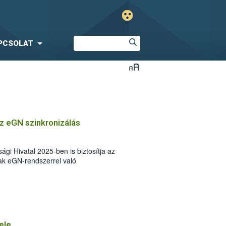
PCSOLAT
az eGN szinkronizálás
ági Hivatal 2025-ben is biztosítja az
k eGN-rendszerrel való
 gyakorlatához hasonlóan idén is
lamkincstár (MÁK) EK felületén
s Gazdálkodási Naplóba (eGN), ráadásul
tésre.
ele