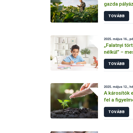
gazda pályá
TOVÁBB
2025. május 16., p
„Falatnyi tö
nélkül” – me
a Nébih
TOVÁBB
2025. május 12., hé
A károsítók 
fel a figyelm
Növényegés
TOVÁBB
Napja alkalm