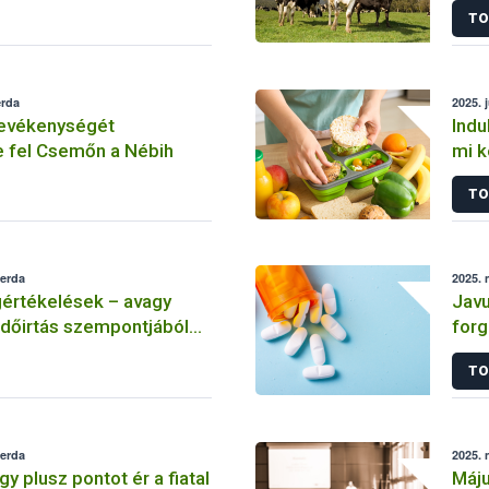
TO
erda
2025. 
tevékenységét
Indu
e fel Csemőn a Nébih
mi k
TO
zerda
2025. 
értékelések – avagy
Javu
rdőirtás szempontjából
forg
országok
álla
TO
ese
zerda
2025. 
y plusz pontot ér a fiatal
Máju