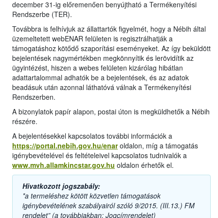
december 31-ig előremenően benyújtható a Termékenyítési
Rendszerbe (TER).
Továbbra is felhívjuk az állattartók figyelmét, hogy a Nébih által
üzemeltetett webENAR felületen is regisztrálhatják a
támogatáshoz kötődő szaporítási eseményeket. Az így beküldött
bejelentések nagymértékben megkönnyítik és lerövidítik az
ügyintézést, hiszen a webes felületen kizárólag hibátlan
adattartalommal adhatók be a bejelentések, és az adatok
beadásuk után azonnal láthatóvá válnak a Termékenyítési
Rendszerben.
A bizonylatok papír alapon, postai úton is megküldhetők a Nébih
részére.
A bejelentésekkel kapcsolatos további információk a
https://portal.nebih.gov.hu/enar
oldalon, míg a támogatás
igénybevételével és feltételeivel kapcsolatos tudnivalók a
www.mvh.allamkincstar.gov.hu
oldalon érhetők el.
Hivatkozott jogszabály:
*a termeléshez kötött közvetlen támogatások
igénybevételének szabályairól szóló 9/2015. (III.13.) FM
rendelet” (a továbbiakban: Jogcímrendelet)