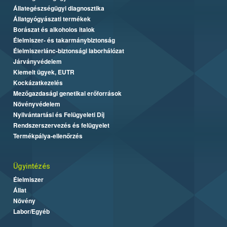
Állategészségügyi diagnosztika
Állatgyógyászati termékek
Borászat és alkoholos italok
Élelmiszer- és takarmánybiztonság
Élelmiszerlánc-biztonsági laborhálózat
Járványvédelem
Kiemelt ügyek, EUTR
Kockázatkezelés
Mezőgazdasági genetikai erőforrások
Növényvédelem
Nyilvántartási és Felügyeleti Díj
Rendszerszervezés és felügyelet
Termékpálya-ellenőrzés
Ügyintézés
Élelmiszer
Állat
Növény
Labor/Egyéb