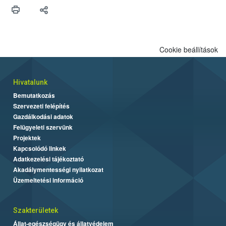
védekezésre. Az Oroganic készítmény kis kiszerelésben kiskerti
felhasználók számára is elérhető és ökológiai termesztésben is
engedélyezett.
Cookie beállítások
Hivatalunk
Bemutatkozás
Szervezeti felépítés
Gazdálkodási adatok
Felügyeleti szervünk
Projektek
Kapcsolódó linkek
Adatkezelési tájékoztató
Akadálymentességi nyilatkozat
Üzemeltetési információ
Szakterületek
Állat-egészségügy és állatvédelem