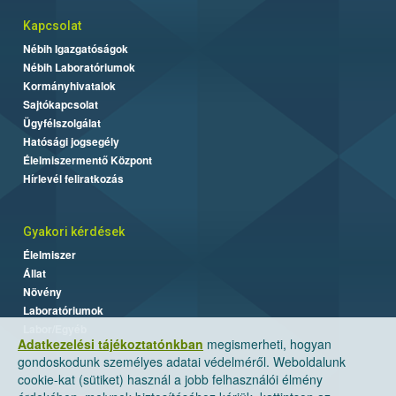
Kapcsolat
Nébih Igazgatóságok
Nébih Laboratóriumok
Kormányhivatalok
Sajtókapcsolat
Ügyfélszolgálat
Hatósági jogsegély
Élelmiszermentő Központ
Hírlevél feliratkozás
Gyakori kérdések
Élelmiszer
Állat
Növény
Laboratóriumok
Labor/Egyéb
Adatkezelési tájékoztatónkban
megismerheti, hogyan
gondoskodunk személyes adatai védelméről. Weboldalunk
cookie-kat (sütiket) használ a jobb felhasználói élmény