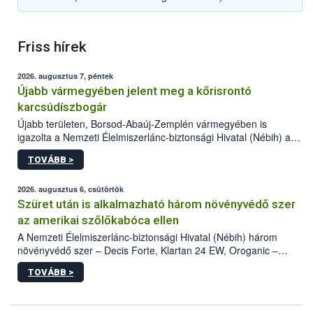
Friss hírek
2026. augusztus 7, péntek
Újabb vármegyében jelent meg a kőrisrontó
karcsúdíszbogár
Újabb területen, Borsod-Abaúj-Zemplén vármegyében is
igazolta a Nemzeti Élelmiszerlánc-biztonsági Hivatal (Nébih) a
kőrisrontó karcsúdíszbogár (Agrilus planipennis) jelenlétét. A
TOVÁBB >
kártevőt nem csak színcsapdában találták meg, de már fertőzött
fában is azonosították. A növényvédelmi szakemberek folytatják
az intenzív felderítést, emellett az intézkedéseket a szlovák
2026. augusztus 6, csütörtök
hatósággal is összehangolják a terjedés megállítása érdekében.
Szüret után is alkalmazható három növényvédő szer
az amerikai szőlőkabóca ellen
A Nemzeti Élelmiszerlánc-biztonsági Hivatal (Nébih) három
növényvédő szer – Decis Forte, Klartan 24 EW, Oroganic –
engedélyokiratát módosította, így azok a szüretet követően,
TOVÁBB >
egészen a vesszőérettség (BBCH 91) stádiumáig
felhasználhatóak a szőlőben. A kiterjesztések célja, hogy a korai
érésű szőlőkben is legyen lehetőség a károsító elleni további