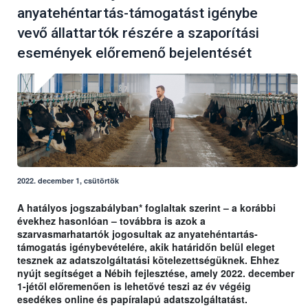
anyatehéntartás-támogatást igénybe
vevő állattartók részére a szaporítási
események előremenő bejelentését
2022. december 1, csütörtök
A hatályos jogszabályban* foglaltak szerint – a korábbi
évekhez hasonlóan – továbbra is azok a
szarvasmarhatartók jogosultak az anyatehéntartás-
támogatás igénybevételére, akik határidőn belül eleget
tesznek az adatszolgáltatási kötelezettségüknek. Ehhez
nyújt segítséget a Nébih fejlesztése, amely 2022. december
1-jétől előremenően is lehetővé teszi az év végéig
esedékes online és papíralapú adatszolgáltatást.