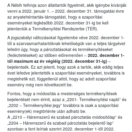
A Nébih felhívja azon állattartók figyelmét, akik igénybe kívánják
venni a 2022. január 1. – 2022. december 31. támogatási évre
az anyatehéntartás-támogatást, hogy a szaporítási
eseményeket legkésőbb 2022. december 31-ig be kell
jelenteniük a Termékenyítési Rendszerbe (TER).
A jogszabályi változásokat figyelembe véve 2022. december 1-
től a szarvasmarhatartóknak lehetőségük van a teljes tárgyévet
lefedni úgy, hogy a pároztatásokat és termékenyítéseket
(fedeztetéseket) az időben előremenően –
2022. december 1-
től maximum az év végiéig (2022. december 31-ig)
–
bejelentsék. Ez azt jelenti, hogy azok a tartók, akik eddig teljes
évet lefedve jelentették a szaporítási eseményeket, továbbra is
megtehetik ezt, függetlenül attól, hogy az adott szaporítási
esemény még nem következett be.
Fontos, hogy a módosítás a mesterséges termékenyítések
bejelentését nem érinti, azaz a „2201- Termékenyítési napló” és
„2202 – Termékenyítési jegy” továbbra is csak a szaporítási
esemény(ek) megtörténte után adható be.
A „2210 – Háremszerű és szabad pároztatás módosítólap” és
„2204 – Háremszerű és szabad pároztatás bejelentő lap”
azonban a fent leírtak szerint 2022. december 1-től 2022.