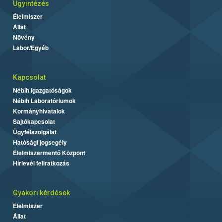
Ügyintézés
Élelmiszer
Állat
Növény
Labor/Egyéb
Kapcsolat
Nébih Igazgatóságok
Nébih Laboratóriumok
Kormányhivatalok
Sajtókapcsolat
Ügyfélszolgálat
Hatósági jogsegély
Élelmiszermentő Központ
Hírlevél feliratkozás
Gyakori kérdések
Élelmiszer
Állat