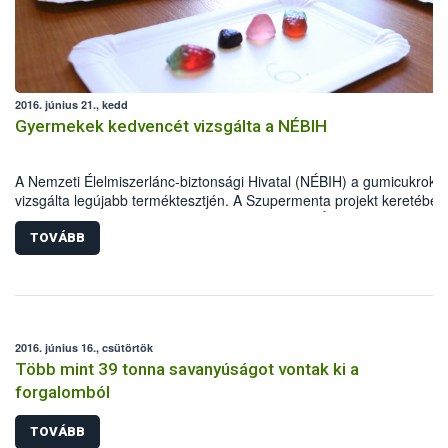
beavatkozásról, valamint megoldási lehetőségekről is egyeztet
a szakemberek.
2016. június 21., kedd
Gyermekek kedvencét vizsgálta a NÉBIH
A Nemzeti Élelmiszerlánc-biztonsági Hivatal (NÉBIH) a gumicukrokat
vizsgálta legújabb terméktesztjén. A Szupermenta projekt keretében
gumicukrot ellenőriztek a hatóság munkatársai. Élelmiszerbiztonsági
szempontból valamennyi megfelelőnek bizonyult, de hibás jelölés mi
TOVÁBB
termék esetében kellett hatósági eljárást indítani.
2016. június 16., csütörtök
Több mint 39 tonna savanyúságot vontak ki a
forgalomból
TOVÁBB