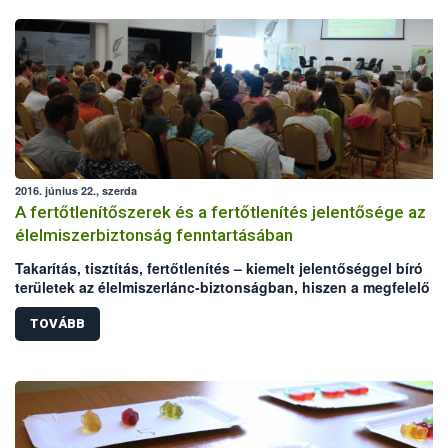
2016. június 22., szerda
A fertőtlenítőszerek és a fertőtlenítés jelentősége az
élelmiszerbiztonság fenntartásában
Takarítás, tisztítás, fertőtlenítés – kiemelt jelentőséggel bíró
területek az élelmiszerlánc-biztonságban, hiszen a megfelelő
higiénia kialakítása, fenntartása az élelmiszerek biztonságát és
minőségét befolyásolja. A nem megfelelő hatékonyságú, vagy
TOVÁBB
rosszul használt fertőtlenítő szerek súlyos élelmiszerbiztonság
kockázatot jelenthetnek. A Nemzeti Élelmiszerlánc-biztonsági
Hivatal (NÉBIH) az Országos Tisztifőorvosi Hivatallal (OTH) karö
az Élelmiszer Higiénikusok Társasága kezdeményezésére
megszervezte azt a konferenciát, amelyen a fertőtlenítés kapcs
felmerülő problémák kezeléséről, a hatékony hibafeltárásról és