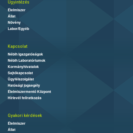
Ügyintézés
Élelmiszer
Állat
Növény
Labor/Egyéb
Kapcsolat
Nébih Igazgatóságok
Nébih Laboratóriumok
Kormányhivatalok
Sajtókapcsolat
Ügyfélszolgálat
Hatósági jogsegély
Élelmiszermentő Központ
Hírlevél feliratkozás
Gyakori kérdések
Élelmiszer
Állat