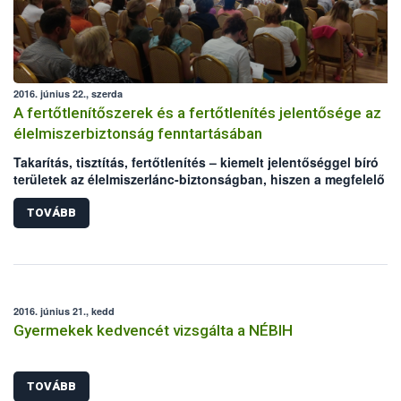
2016. június 22., szerda
A fertőtlenítőszerek és a fertőtlenítés jelentősége az
élelmiszerbiztonság fenntartásában
Takarítás, tisztítás, fertőtlenítés – kiemelt jelentőséggel bíró
területek az élelmiszerlánc-biztonságban, hiszen a megfelelő
higiénia kialakítása, fenntartása az élelmiszerek biztonságát és
minőségét befolyásolja. A nem megfelelő hatékonyságú, vagy
TOVÁBB
rosszul használt fertőtlenítő szerek súlyos élelmiszerbiztonság
kockázatot jelenthetnek. A Nemzeti Élelmiszerlánc-biztonsági
Hivatal (NÉBIH) az Országos Tisztifőorvosi Hivatallal (OTH) karö
az Élelmiszer Higiénikusok Társasága kezdeményezésére
megszervezte azt a konferenciát, amelyen a fertőtlenítés kapcs
2016. június 21., kedd
felmerülő problémák kezeléséről, a hatékony hibafeltárásról és
Gyermekek kedvencét vizsgálta a NÉBIH
beavatkozásról, valamint megoldási lehetőségekről is egyeztet
a szakemberek.
TOVÁBB