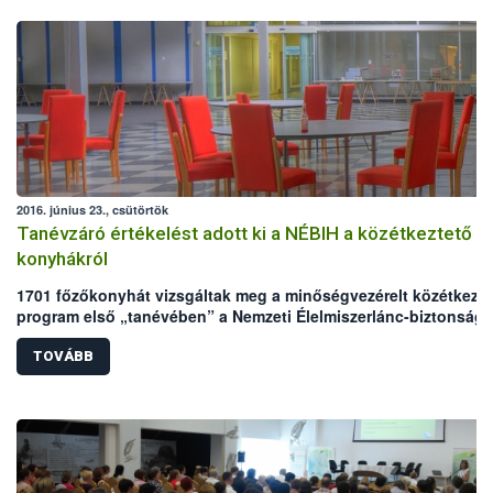
2016. június 23., csütörtök
Tanévzáró értékelést adott ki a NÉBIH a közétkeztető
konyhákról
1701 főzőkonyhát vizsgáltak meg a minőségvezérelt közétkezte
program első „tanévében” a Nemzeti Élelmiszerlánc-biztonsági
Hivatal (NÉBIH) szakmai auditorai. A meglepetésszerű helyszíni
szemléken a konyhák több mint 7%-a ért el jeles eredményt,
TOVÁBB
ugyanakkor 6%-uk elégtelenre vizsgázott. A gyengébb
eredményekért büntetés nem jár, ezeken a helyeken a NÉBIH a
hibák javításához és a fejlesztéshez nyújt szakmai segítséget.