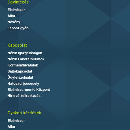
Ügyintézés
Élelmiszer
Állat
Növény
Labor/Egyéb
Kapcsolat
Nébih Igazgatóságok
Nébih Laboratóriumok
Kormányhivatalok
Sajtókapcsolat
Ügyfélszolgálat
Hatósági jogsegély
Élelmiszermentő Központ
Hírlevél feliratkozás
Gyakori kérdések
Élelmiszer
Állat