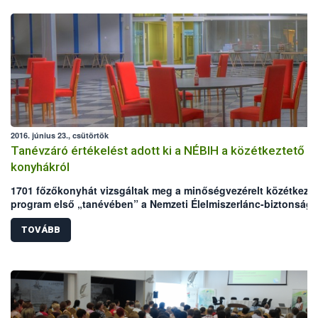
2016. június 23., csütörtök
Tanévzáró értékelést adott ki a NÉBIH a közétkeztető
konyhákról
1701 főzőkonyhát vizsgáltak meg a minőségvezérelt közétkezte
program első „tanévében” a Nemzeti Élelmiszerlánc-biztonsági
Hivatal (NÉBIH) szakmai auditorai. A meglepetésszerű helyszíni
szemléken a konyhák több mint 7%-a ért el jeles eredményt,
TOVÁBB
ugyanakkor 6%-uk elégtelenre vizsgázott. A gyengébb
eredményekért büntetés nem jár, ezeken a helyeken a NÉBIH a
hibák javításához és a fejlesztéshez nyújt szakmai segítséget.