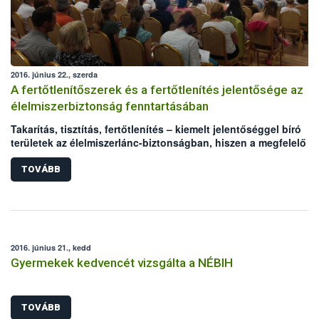
2016. június 22., szerda
A fertőtlenítőszerek és a fertőtlenítés jelentősége az
élelmiszerbiztonság fenntartásában
Takarítás, tisztítás, fertőtlenítés – kiemelt jelentőséggel bíró
területek az élelmiszerlánc-biztonságban, hiszen a megfelelő
higiénia kialakítása, fenntartása az élelmiszerek biztonságát és
minőségét befolyásolja. A nem megfelelő hatékonyságú, vagy
TOVÁBB
rosszul használt fertőtlenítő szerek súlyos élelmiszerbiztonság
kockázatot jelenthetnek. A Nemzeti Élelmiszerlánc-biztonsági
Hivatal (NÉBIH) az Országos Tisztifőorvosi Hivatallal (OTH) karö
az Élelmiszer Higiénikusok Társasága kezdeményezésére
megszervezte azt a konferenciát, amelyen a fertőtlenítés kapcs
2016. június 21., kedd
felmerülő problémák kezeléséről, a hatékony hibafeltárásról és
Gyermekek kedvencét vizsgálta a NÉBIH
beavatkozásról, valamint megoldási lehetőségekről is egyeztet
a szakemberek.
TOVÁBB