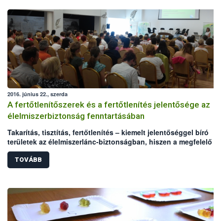
2016. június 22., szerda
A fertőtlenítőszerek és a fertőtlenítés jelentősége az
élelmiszerbiztonság fenntartásában
Takarítás, tisztítás, fertőtlenítés – kiemelt jelentőséggel bíró
területek az élelmiszerlánc-biztonságban, hiszen a megfelelő
higiénia kialakítása, fenntartása az élelmiszerek biztonságát és
minőségét befolyásolja. A nem megfelelő hatékonyságú, vagy
TOVÁBB
rosszul használt fertőtlenítő szerek súlyos élelmiszerbiztonság
kockázatot jelenthetnek. A Nemzeti Élelmiszerlánc-biztonsági
Hivatal (NÉBIH) az Országos Tisztifőorvosi Hivatallal (OTH) karö
az Élelmiszer Higiénikusok Társasága kezdeményezésére
megszervezte azt a konferenciát, amelyen a fertőtlenítés kapcs
felmerülő problémák kezeléséről, a hatékony hibafeltárásról és