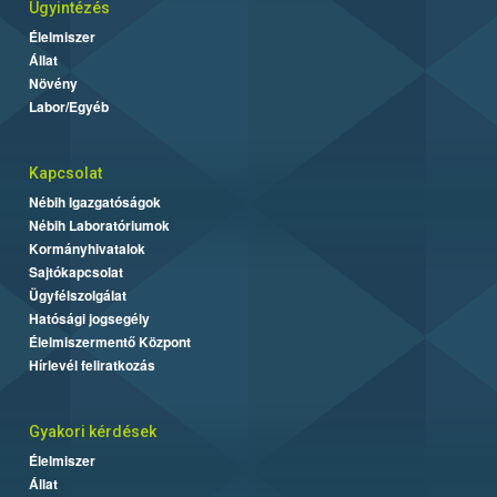
Ügyintézés
Élelmiszer
Állat
Növény
Labor/Egyéb
Kapcsolat
Nébih Igazgatóságok
Nébih Laboratóriumok
Kormányhivatalok
Sajtókapcsolat
Ügyfélszolgálat
Hatósági jogsegély
Élelmiszermentő Központ
Hírlevél feliratkozás
Gyakori kérdések
Élelmiszer
Állat