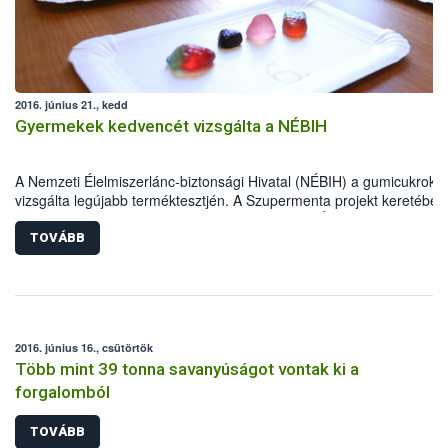
beavatkozásról, valamint megoldási lehetőségekről is egyeztet
a szakemberek.
2016. június 21., kedd
Gyermekek kedvencét vizsgálta a NÉBIH
A Nemzeti Élelmiszerlánc-biztonsági Hivatal (NÉBIH) a gumicukrokat
vizsgálta legújabb terméktesztjén. A Szupermenta projekt keretében
gumicukrot ellenőriztek a hatóság munkatársai. Élelmiszerbiztonsági
szempontból valamennyi megfelelőnek bizonyult, de hibás jelölés mi
TOVÁBB
termék esetében kellett hatósági eljárást indítani.
2016. június 16., csütörtök
Több mint 39 tonna savanyúságot vontak ki a
forgalomból
TOVÁBB