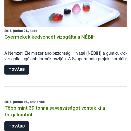
beavatkozásról, valamint megoldási lehetőségekről is egyeztet
a szakemberek.
2016. június 21., kedd
Gyermekek kedvencét vizsgálta a NÉBIH
A Nemzeti Élelmiszerlánc-biztonsági Hivatal (NÉBIH) a gumicukrokat
vizsgálta legújabb terméktesztjén. A Szupermenta projekt keretében
gumicukrot ellenőriztek a hatóság munkatársai. Élelmiszerbiztonsági
szempontból valamennyi megfelelőnek bizonyult, de hibás jelölés mi
TOVÁBB
termék esetében kellett hatósági eljárást indítani.
2016. június 16., csütörtök
Több mint 39 tonna savanyúságot vontak ki a
forgalomból
TOVÁBB