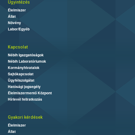
Ügyintézés
Élelmiszer
Állat
Növény
Labor/Egyéb
Kapcsolat
Nébih Igazgatóságok
Nébih Laboratóriumok
Kormányhivatalok
Sajtókapcsolat
Ügyfélszolgálat
Hatósági jogsegély
Élelmiszermentő Központ
Hírlevél feliratkozás
Gyakori kérdések
Élelmiszer
Állat