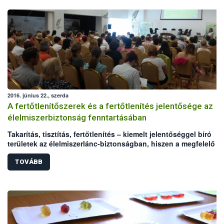
2016. június 22., szerda
A fertőtlenítőszerek és a fertőtlenítés jelentősége az
élelmiszerbiztonság fenntartásában
Takarítás, tisztítás, fertőtlenítés – kiemelt jelentőséggel bíró
területek az élelmiszerlánc-biztonságban, hiszen a megfelelő
higiénia kialakítása, fenntartása az élelmiszerek biztonságát és
minőségét befolyásolja. A nem megfelelő hatékonyságú, vagy
TOVÁBB
rosszul használt fertőtlenítő szerek súlyos élelmiszerbiztonság
kockázatot jelenthetnek. A Nemzeti Élelmiszerlánc-biztonsági
Hivatal (NÉBIH) az Országos Tisztifőorvosi Hivatallal (OTH) karö
az Élelmiszer Higiénikusok Társasága kezdeményezésére
megszervezte azt a konferenciát, amelyen a fertőtlenítés kapcs
felmerülő problémák kezeléséről, a hatékony hibafeltárásról és