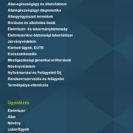
Állat-egészségügy és állatvédelem
Állategészségügyi diagnosztika
Állatgyógyászati termékek
Borászat és alkoholos italok
Élelmiszer- és takarmánybiztonság
Élelmiszerlánc-biztonsági laborhálózat
Járványvédelem
Kiemelt ügyek, EUTR
Kockázatkezelés
Mezőgazdasági genetikai erőforrások
Növényvédelem
Nyilvántartási és Felügyeleti Díj
Rendszerszervezés és felügyelet
Termékpálya-ellenőrzés
Ügyintézés
Élelmiszer
Állat
Növény
Labor/Egyéb