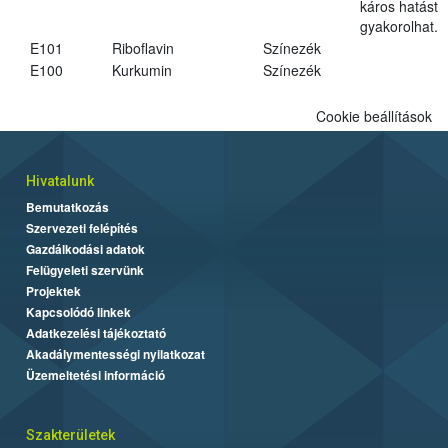
káros hatást
gyakorolhat.
E101
Riboflavin
Színezék
E100
Kurkumin
Színezék
Cookie beállítások
Hivatalunk
Bemutatkozás
Szervezeti felépítés
Gazdálkodási adatok
Felügyeleti szervünk
Projektek
Kapcsolódó linkek
Adatkezelési tájékoztató
Akadálymentességi nyilatkozat
Üzemeltetési információ
Szakterületek