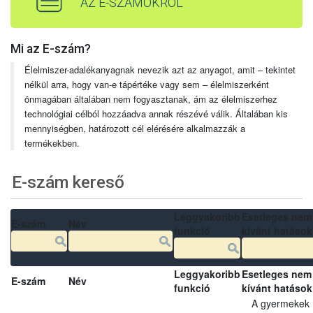
AZ E-SZÁMOKRÓL
Mi az E-szám?
Élelmiszer-adalékanyagnak nevezik azt az anyagot, amit – tekintet
nélkül arra, hogy van-e tápértéke vagy sem – élelmiszerként
önmagában általában nem fogyasztanak, ám az élelmiszerhez
technológiai célból hozzáadva annak részévé válik. Általában kis
mennyiségben, határozott cél elérésére alkalmazzák a
termékekben.
E-szám kereső
Leggyakoribb
Esetleges nem
E-szám
Név
funkció
kívánt hatások
Leggyakoribb
Esetleges nem
E-szám
Név
funkció
kívánt hatások
A gyermekek