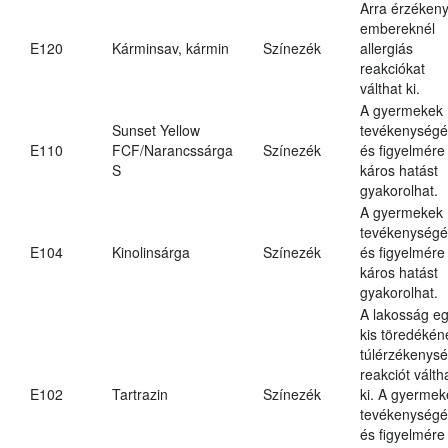
Arra érzéken
embereknél
E120
Kárminsav, kármin
Színezék
allergiás
reakciókat
válthat ki.
A gyermekek
Sunset Yellow
tevékenységé
E110
FCF/Narancssárga
Színezék
és figyelmére
S
káros hatást
gyakorolhat.
A gyermekek
tevékenységé
E104
Kinolinsárga
Színezék
és figyelmére
káros hatást
gyakorolhat.
A lakosság e
kis töredékén
túlérzékenysé
reakciót válth
E102
Tartrazin
Színezék
ki. A gyermek
tevékenységé
és figyelmére