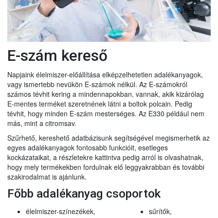
E-szám kereső
Napjaink élelmiszer-előállítása elképzelhetetlen adalékanyagok,
vagy ismertebb nevükön E-számok nélkül. Az E-számokról
számos tévhit kering a mindennapokban, vannak, akik kizárólag
E-mentes terméket szeretnének látni a boltok polcain. Pedig
tévhit, hogy minden E-szám mesterséges. Az E330 például nem
más, mint a citromsav.
Szűrhető, kereshető adatbázisunk segítségével megismerhetik az
egyes adalékanyagok fontosabb funkcióit, esetleges
kockázataikat, a részletekre kattintva pedig arról is olvashatnak,
hogy mely termékekben fordulnak elő leggyakrabban és további
szakirodalmat is ajánlunk.
Főbb adalékanyag csoportok
élelmiszer-színezékek,
sűrítők,