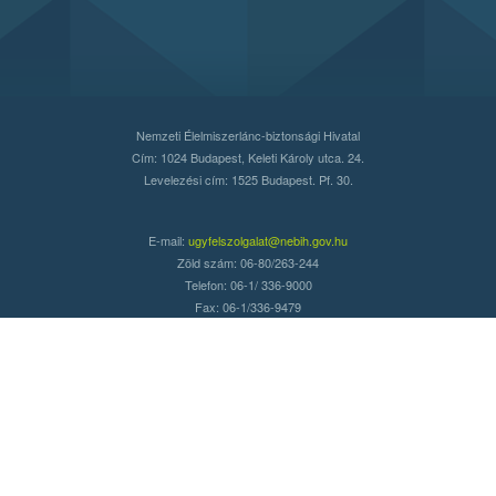
Nemzeti Élelmiszerlánc-biztonsági Hivatal
Cím: 1024 Budapest, Keleti Károly utca. 24.
Levelezési cím: 1525 Budapest. Pf. 30.
E-mail:
ugyfelszolgalat@nebih.gov.hu
Zöld szám: 06-80/263-244
Telefon: 06-1/ 336-9000
Fax: 06-1/336-9479