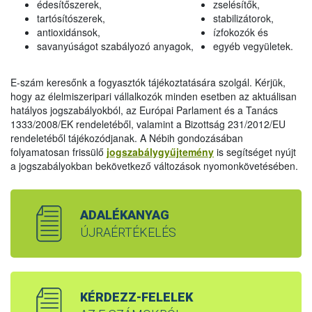
édesítőszerek,
zselésítők,
tartósítószerek,
stabilizátorok,
antioxidánsok,
ízfokozók és
savanyúságot szabályozó anyagok,
egyéb vegyületek.
E-szám keresőnk a fogyasztók tájékoztatására szolgál. Kérjük,
hogy az élelmiszeripari vállalkozók minden esetben az aktuálisan
hatályos jogszabályokból, az Európai Parlament és a Tanács
1333/2008/EK rendeletéből, valamint a Bizottság 231/2012/EU
rendeletéből tájékozódjanak. A Nébih gondozásában
folyamatosan frissülő
jogszabálygyűjtemény
is segítséget nyújt
a jogszabályokban bekövetkező változások nyomonkövetésében.
ADALÉKANYAG
ÚJRAÉRTÉKELÉS
KÉRDEZZ-FELELEK