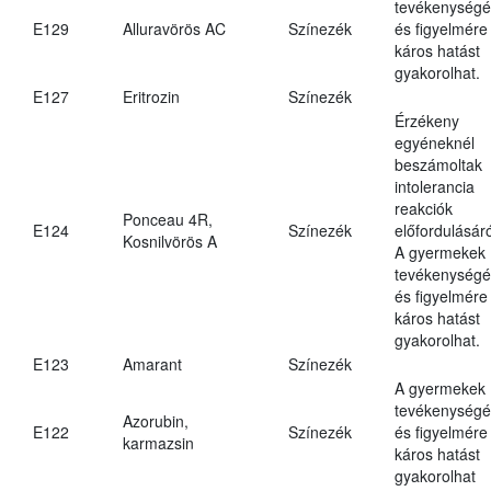
tevékenységé
E129
Alluravörös AC
Színezék
és figyelmére
káros hatást
gyakorolhat.
E127
Eritrozin
Színezék
Érzékeny
egyéneknél
beszámoltak
intolerancia
reakciók
Ponceau 4R,
E124
Színezék
előfordulásáró
Kosnilvörös A
A gyermekek
tevékenységé
és figyelmére
káros hatást
gyakorolhat.
E123
Amarant
Színezék
A gyermekek
tevékenységé
Azorubin,
E122
Színezék
és figyelmére
karmazsin
káros hatást
gyakorolhat