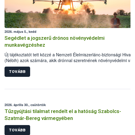
2026. május 5., kedd
Segédlet a jogszerű drónos növényvédelmi
munkavégzéshez
Új tájékoztatót tett közzé a Nemzeti Élelmiszerlánc-biztonsági Hivata
(Nébih) azok számára, akik drónnal szeretnének növényvédelmi va
tápanyag-gazdálkodási tevékenységet végezni Magyarországon. Az
összefoglaló részletesen szerepelnek a jogszerű működéshez
TOVÁBB
szükséges személyi, műszaki és hatósági feltételek.
2026. április 30., csütörtök
Tűzgyújtási tilalmat rendelt el a hatóság Szabolcs-
Szatmár-Bereg vármegyében
TOVÁBB