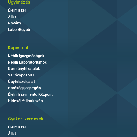
Ügyintézés
Élelmiszer
Állat
Növény
Labor/Egyéb
Kapcsolat
Nébih Igazgatóságok
Nébih Laboratóriumok
Kormányhivatalok
Sajtókapcsolat
Ügyfélszolgálat
Hatósági jogsegély
Élelmiszermentő Központ
Hírlevél feliratkozás
Gyakori kérdések
Élelmiszer
Állat