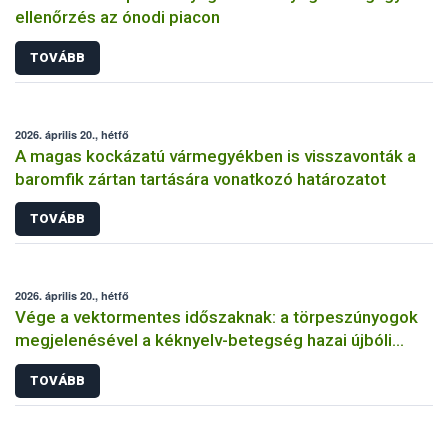
ellenőrzés az ónodi piacon
TOVÁBB
2026. április 20., hétfő
A magas kockázatú vármegyékben is visszavonták a
baromfik zártan tartására vonatkozó határozatot
TOVÁBB
2026. április 20., hétfő
Vége a vektormentes időszaknak: a törpeszúnyogok
megjelenésével a kéknyelv-betegség hazai újbóli
előfordulása lehetséges
TOVÁBB