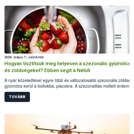
2026. május 7., csütörtök
Hogyan tisztítsuk meg helyesen a szezonális gyümölcsö
és zöldségeket? Ebben segít a Nébih
A nyár közeledtével egyre több és változatosabb szezonális zöldség
gyümölcs kerül a boltokba, piacokra. A szezonalitás mellett érdemes
odafigyelni az élelmiszerbiztonsági szempontokra és a termények
alapos tisztítására is. A Nemzeti Élelmiszerlánc-biztonsági Hivatal
TOVÁBB
(Nébih) Oktatási Programja a zöldségek és gyümölcsök alapos
tisztításához gyűjtött össze egyszerű és praktikus tanácsokat.