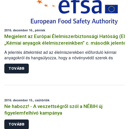
2016. december 16., péntek
Megjelent az Európai Élelmiszerbiztonsági Hatóság (EF
„Kémiai anyagok élelmiszereinkben” c. második jelenté
A jelentés áttekintést ad az élelmiszerekben előforduló kémiai
anyagokról és hangsúlyozza, hogy a növényvédő szerek és
állatgyógyászati szerek maradékai tekintetében az EU-ban kielégítő
helyzet.
TOVÁBB
2016. december 15., csütörtök
Ne habozz! - A veszettségről szól a NÉBIH új
figyelemfelhívó kampánya
TOVÁBB