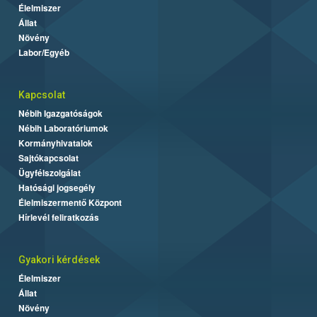
Élelmiszer
Állat
Növény
Labor/Egyéb
Kapcsolat
Nébih Igazgatóságok
Nébih Laboratóriumok
Kormányhivatalok
Sajtókapcsolat
Ügyfélszolgálat
Hatósági jogsegély
Élelmiszermentő Központ
Hírlevél feliratkozás
Gyakori kérdések
Élelmiszer
Állat
Növény