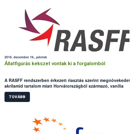
2016. december 16., péntek
Állatfigurás kekszet vontak ki a forgalomból
A RASFF rendszerben érkezett riasztás szerint megnövekedett
akrilamid tartalom miatt Horvátországból származó, vanília
ízesítésű állatfigurás baba kekszet vontak ki a forgalomból. A
NÉBIH felhívja a figyelmet, hogy a 30.09.2017. minőségmegőrzé
TOVÁBB
idejű, LOT 208 tételazonosítójú, KOESTLIN márkajelzésű termé
ne adják gyermekeiknek.