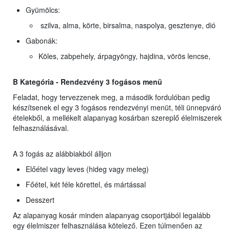
Gyümölcs:
szilva, alma, körte, birsalma, naspolya, gesztenye, dió
Gabonák:
Köles, zabpehely, árpagyöngy, hajdina, vörös lencse,
B Kategória - Rendezvény 3 fogásos menü
Feladat, hogy tervezzenek meg, a második fordulóban pedig
készítsenek el egy 3 fogásos rendezvényi menüt, téli ünnepváró
ételekből, a mellékelt alapanyag kosárban szereplő élelmiszerek
felhasználásával.
A 3 fogás az alábbiakból álljon
Előétel vagy leves (hideg vagy meleg)
Főétel, két féle körettel, és mártással
Desszert
Az alapanyag kosár minden alapanyag csoportjából legalább
egy élelmiszer felhasználása kötelező. Ezen túlmenően az