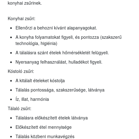
konyhai zsűrinek.
Konyhai zsűri:
Ellenőrzi a behozni kívánt alapanyagokat.
A konyha folyamatokat figyeli, és pontozza (szakszerű
technológia, higiénia)
A tálalásra szánt ételek hőmérsékletét felügyeli.
Nyersanyag felhasználást, hulladékot figyeli.
Kóstoló zsűri:
A kitálalt ételeket kóstolja
Tálalás pontossága, szakszerűsége, látványa
Íz, illat, harmónia
Tálaló zsűri:
Tálalásra előkészített ételek látványa
Előkészített étel mennyisége
Tálalás közbeni munkavégzés