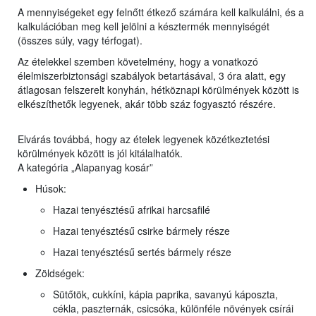
A mennyiségeket egy felnőtt étkező számára kell kalkulálni, és a
kalkulációban meg kell jelölni a késztermék mennyiségét
(összes súly, vagy térfogat).
Az ételekkel szemben követelmény, hogy a vonatkozó
élelmiszerbiztonsági szabályok betartásával, 3 óra alatt, egy
átlagosan felszerelt konyhán, hétköznapi körülmények között is
elkészíthetők legyenek, akár több száz fogyasztó részére.
Elvárás továbbá, hogy az ételek legyenek közétkeztetési
körülmények között is jól kitálalhatók.
A kategória „Alapanyag kosár”
Húsok:
Hazai tenyésztésű afrikai harcsafilé
Hazai tenyésztésű csirke bármely része
Hazai tenyésztésű sertés bármely része
Zöldségek:
Sütőtök, cukkíni, kápia paprika, savanyú káposzta,
cékla, paszternák, csicsóka, különféle növények csírái