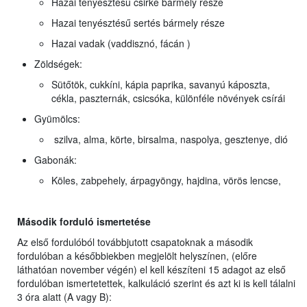
Hazai tenyésztésű csirke bármely része
Hazai tenyésztésű sertés bármely része
Hazai vadak (vaddisznó, fácán )
Zöldségek:
Sütőtök, cukkíni, kápia paprika, savanyú káposzta,
cékla, paszternák, csicsóka, különféle növények csírái
Gyümölcs:
szilva, alma, körte, birsalma, naspolya, gesztenye, dió
Gabonák:
Köles, zabpehely, árpagyöngy, hajdina, vörös lencse,
Második forduló ismertetése
Az első fordulóból továbbjutott csapatoknak a második
fordulóban a későbbiekben megjelölt helyszínen, (előre
láthatóan november végén) el kell készíteni 15 adagot az első
fordulóban ismertetettek, kalkuláció szerint és azt ki is kell tálalni
3 óra alatt (A vagy B):