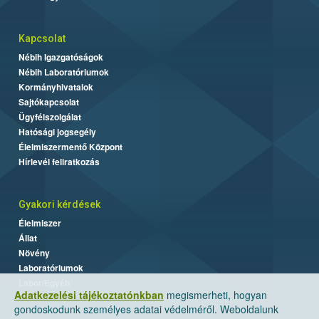
Kapcsolat
Nébih Igazgatóságok
Nébih Laboratóriumok
Kormányhivatalok
Sajtókapcsolat
Ügyfélszolgálat
Hatósági jogsegély
Élelmiszermentő Központ
Hírlevél feliratkozás
Gyakori kérdések
Élelmiszer
Állat
Növény
Laboratóriumok
Labor/Egyéb
Adatkezelési tájékoztatónkban
megismerheti, hogyan
gondoskodunk személyes adatai védelméről. Weboldalunk