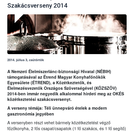
Szakácsverseny 2014
2014. július 3, csütörtök
A Nemzeti Élelmiszerlánc-biztonsági Hivatal (NÉBIH)
támogatásával az Étrend Magyar Konyhafőnökök
Egyesülete (ÉTREND), a Közétkeztetők, és
Élelmezésvezetők Országos Szövetségével (KÖZSZÖV)
2014-ben immár negyedik alkalommal hirdeti meg az OKÉS
közétkeztetési szakácsversenyt.
A verseny témája: Téli ünnepváró ételek a modern
gasztronómia jegyében
A versenyben részt vehet bármely közétkeztetést végző
főzőkonyha, 2 fős csapat/csapatok (1 fő szakács, és 1 fő segítő)