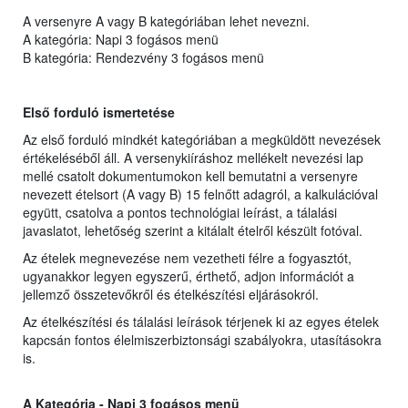
A versenyre A vagy B kategóriában lehet nevezni.
A kategória: Napi 3 fogásos menü
B kategória: Rendezvény 3 fogásos menü
Első forduló ismertetése
Az első forduló mindkét kategóriában a megküldött nevezések
értékeléséből áll. A versenykiíráshoz mellékelt nevezési lap
mellé csatolt dokumentumokon kell bemutatni a versenyre
nevezett ételsort (A vagy B) 15 felnőtt adagról, a kalkulációval
együtt, csatolva a pontos technológiai leírást, a tálalási
javaslatot, lehetőség szerint a kitálalt ételről készült fotóval.
Az ételek megnevezése nem vezetheti félre a fogyasztót,
ugyanakkor legyen egyszerű, érthető, adjon információt a
jellemző összetevőkről és ételkészítési eljárásokról.
Az ételkészítési és tálalási leírások térjenek ki az egyes ételek
kapcsán fontos élelmiszerbiztonsági szabályokra, utasításokra
is.
A Kategória - Napi 3 fogásos menü