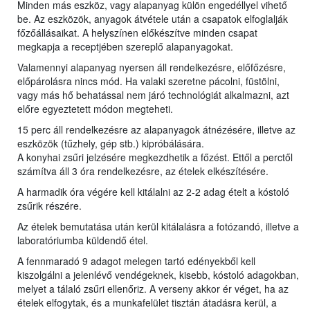
Minden más eszköz, vagy alapanyag külön engedéllyel vihető
be. Az eszközök, anyagok átvétele után a csapatok elfoglalják
főzőállásaikat. A helyszínen előkészítve minden csapat
megkapja a receptjében szereplő alapanyagokat.
Valamennyi alapanyag nyersen áll rendelkezésre, előfőzésre,
előpárolásra nincs mód. Ha valaki szeretne pácolni, füstölni,
vagy más hő behatással nem járó technológiát alkalmazni, azt
előre egyeztetett módon megteheti.
15 perc áll rendelkezésre az alapanyagok átnézésére, illetve az
eszközök (tűzhely, gép stb.) kipróbálására.
A konyhai zsűri jelzésére megkezdhetik a főzést. Ettől a perctől
számítva áll 3 óra rendelkezésre, az ételek elkészítésére.
A harmadik óra végére kell kitálalni az 2-2 adag ételt a kóstoló
zsűrik részére.
Az ételek bemutatása után kerül kitálalásra a fotózandó, illetve a
laboratóriumba küldendő étel.
A fennmaradó 9 adagot melegen tartó edényekből kell
kiszolgálni a jelenlévő vendégeknek, kisebb, kóstoló adagokban,
melyet a tálaló zsűri ellenőriz. A verseny akkor ér véget, ha az
ételek elfogytak, és a munkafelület tisztán átadásra kerül, a