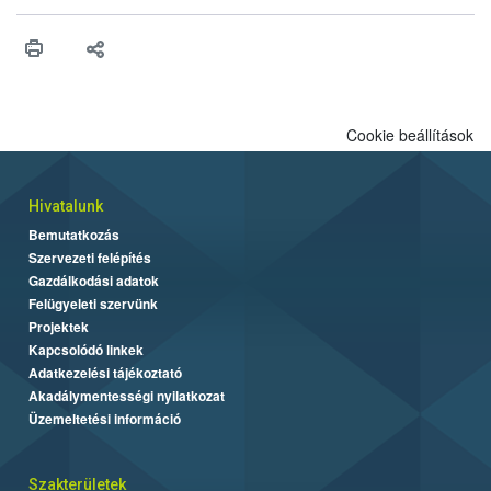
vonni az ebek viselkedésének megítélésében jártas szakértőt.
Cookie beállítások
Hivatalunk
Bemutatkozás
Szervezeti felépítés
Gazdálkodási adatok
Felügyeleti szervünk
Projektek
Kapcsolódó linkek
Adatkezelési tájékoztató
Akadálymentességi nyilatkozat
Üzemeltetési információ
Szakterületek