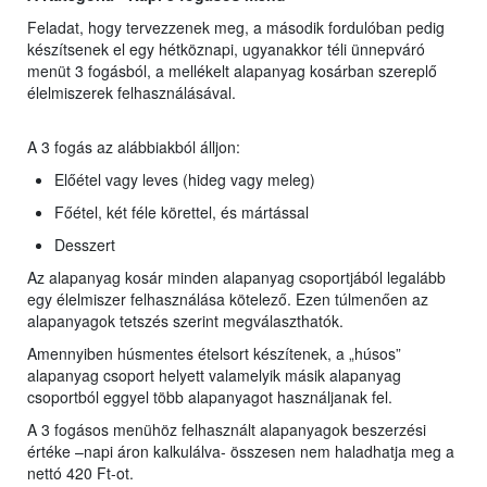
Feladat, hogy tervezzenek meg, a második fordulóban pedig
készítsenek el egy hétköznapi, ugyanakkor téli ünnepváró
menüt 3 fogásból, a mellékelt alapanyag kosárban szereplő
élelmiszerek felhasználásával.
A 3 fogás az alábbiakból álljon:
Előétel vagy leves (hideg vagy meleg)
Főétel, két féle körettel, és mártással
Desszert
Az alapanyag kosár minden alapanyag csoportjából legalább
egy élelmiszer felhasználása kötelező. Ezen túlmenően az
alapanyagok tetszés szerint megválaszthatók.
Amennyiben húsmentes ételsort készítenek, a „húsos”
alapanyag csoport helyett valamelyik másik alapanyag
csoportból eggyel több alapanyagot használjanak fel.
A 3 fogásos menühöz felhasznált alapanyagok beszerzési
értéke –napi áron kalkulálva- összesen nem haladhatja meg a
nettó 420 Ft-ot.