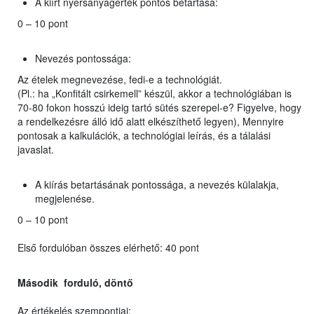
A kiírt nyersanyagérték pontos betartása:
0 – 10 pont
Nevezés pontossága:
Az ételek megnevezése, fedi-e a technológiát.
(Pl.: ha „Konfitált csirkemell” készül, akkor a technológiában is
70-80 fokon hosszú ideig tartó sütés szerepel-e? Figyelve, hogy
a rendelkezésre álló idő alatt elkészíthető legyen), Mennyire
pontosak a kalkulációk, a technológiai leírás, és a tálalási
javaslat.
A kiírás betartásának pontossága, a nevezés külalakja,
megjelenése.
0 – 10 pont
Első fordulóban összes elérhető: 40 pont
Második forduló, döntő
Az értékelés szempontjai: