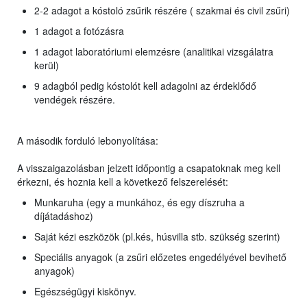
2-2 adagot a kóstoló zsűrik részére ( szakmai és civil zsűri)
1 adagot a fotózásra
1 adagot laboratóriumi elemzésre (analitikai vizsgálatra
kerül)
9 adagból pedig kóstolót kell adagolni az érdeklődő
vendégek részére.
A második forduló lebonyolítása:
A visszaigazolásban jelzett időpontig a csapatoknak meg kell
érkezni, és hoznia kell a következő felszerelését:
Munkaruha (egy a munkához, és egy díszruha a
díjátadáshoz)
Saját kézi eszközök (pl.kés, húsvilla stb. szükség szerint)
Speciális anyagok (a zsűri előzetes engedélyével bevihető
anyagok)
Egészségügyi kiskönyv.