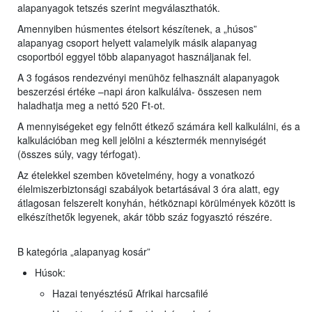
alapanyagok tetszés szerint megválaszthatók.
Amennyiben húsmentes ételsort készítenek, a „húsos”
alapanyag csoport helyett valamelyik másik alapanyag
csoportból eggyel több alapanyagot használjanak fel.
A 3 fogásos rendezvényi menühöz felhasznált alapanyagok
beszerzési értéke –napi áron kalkulálva- összesen nem
haladhatja meg a nettó 520 Ft-ot.
A mennyiségeket egy felnőtt étkező számára kell kalkulálni, és a
kalkulációban meg kell jelölni a késztermék mennyiségét
(összes súly, vagy térfogat).
Az ételekkel szemben követelmény, hogy a vonatkozó
élelmiszerbiztonsági szabályok betartásával 3 óra alatt, egy
átlagosan felszerelt konyhán, hétköznapi körülmények között is
elkészíthetők legyenek, akár több száz fogyasztó részére.
B kategória „alapanyag kosár”
Húsok:
Hazai tenyésztésű Afrikai harcsafilé