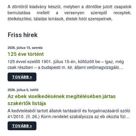
A döntőről kiadvány készül, melyben a döntőbe jutott csapatok
bemutatása mellett a versenyen szereplő receptek,
ételkészítési, tálalási leírások, ételek fotói szerepelnek.
Friss hírek
2026. július 15, szerda
125 éve történt
125 évvel ezelőtt 1901. július 15-én, költözött be – igaz, még
csak részben – a budapesti m. kir. állami vetőmagvizsgáló
állomás a Kis Rókus utca 15. szám alatti, Czigler Győző által
TOVÁBB >
tervezett új épületébe.
2026. július 6, hétfő
Az ebek viselkedésének megítélésében jártas
szakértők listája
A kedvtelésből tartott állatok tartásáról és forgalmazásáról szóló
41/2010. (II. 26.) Korm.rendelet szabályozza az eb okozta fizikai
sérülés, illetve ennek veszélye keletkezésekor felmerülő
TOVÁBB >
hatósági feladatokat, valamint a veszélyes eb tartását és annak
engedélyezését. Ezen eljárások során szükség esetén be kell