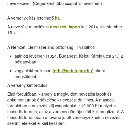
nevezésével. (Cégenként több csapat is nevezhet.)
A versenykiírás letölthető
itt
.
A nevezést a mellékelt
nevezési lapon
kell 2014. szeptember
15-ig
A Nemzeti Élelmiszerlánc-biztonsági Hivatalhoz
ajánlott levélben (1024. Budapest, Keleti Károly utca 24.) 2
példányban,
vagy elektronikusan (
etbi@nebih.gov.hu
) címre
megküldeni.
A verseny kétfordulós.
Első fordulóban, - amely a megküldött nevezési lapok és
dokumentumok értékelése - nevezési díj nincs. A második
fordulóban a nevezési díj csapatonként 10.000 Ft melyet a
második forduló, azaz a verseny döntője előtt kell megfizetni. A
második fordulóban a tovább jutott versenyzőknek a nevezés
szerinti ételeket el kell készíteni.