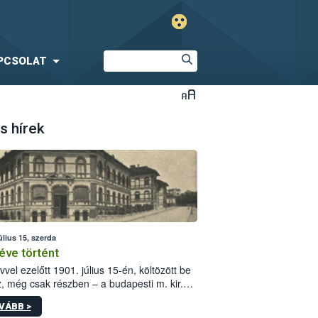
PCSOLAT
s hírek
úlius 15, szerda
éve történt
vvel ezelőtt 1901. július 15-én, költözött be
z, még csak részben – a budapesti m. kir.
i vetőmagvizsgáló állomás a Kis Rókus utca
VÁBB >
ám alatti, Czigler Győző által tervezett új