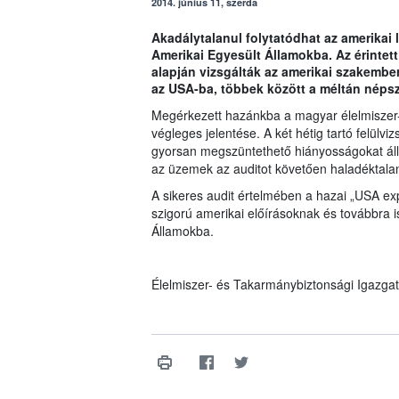
2014. június 11, szerda
Akadálytalanul folytatódhat az amerikai
Amerikai Egyesült Államokba. Az érintett
alapján vizsgálták az amerikai szakemb
az USA-ba, többek között a méltán népsze
Megérkezett hazánkba a magyar élelmiszer-e
végleges jelentése. A két hétig tartó felülv
gyorsan megszüntethető hiányosságokat álla
az üzemek az auditot követően haladéktalan
A sikeres audit értelmében a hazai „USA ex
szigorú amerikai előírásoknak és továbbra i
Államokba.
Élelmiszer- és Takarmánybiztonsági Igazga