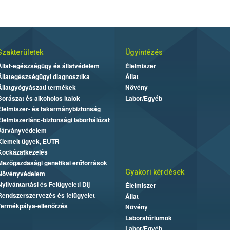
Szakterületek
Ügyintézés
Állat-egészségügy és állatvédelem
Élelmiszer
Állategészségügyi diagnosztika
Állat
Állatgyógyászati termékek
Növény
Borászat és alkoholos italok
Labor/Egyéb
Élelmiszer- és takarmánybiztonság
Élelmiszerlánc-biztonsági laborhálózat
Járványvédelem
Kiemelt ügyek, EUTR
Kockázatkezelés
Mezőgazdasági genetikai erőforrások
Gyakori kérdések
Növényvédelem
Nyilvántartási és Felügyeleti Díj
Élelmiszer
Rendszerszervezés és felügyelet
Állat
Termékpálya-ellenőrzés
Növény
Laboratóriumok
Labor/Egyéb