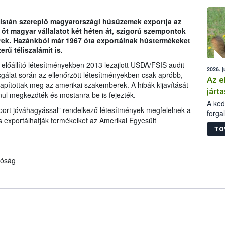
épüle
 listán szereplő magyarországi húsüzemek exportja az
 öt magyar vállalatot két héten át, szigorú szempontok
erek. Hazánkból már 1967 óta exportálnak hústermékeket
rű téliszalámit is.
lőállító létesítményekben 2013 lezajlott USDA/FSIS audit
2026. j
izsgálat során az ellenőrzött létesítményekben csak apróbb,
Az e
pítottak meg az amerikai szakemberek. A hibák kijavítását
járta
ul megkezdték és mostanra be is fejezték.
A kedv
port jóváhagyással” rendelkező létesítmények megfelelnek a
forga
s exportálhatják termékeiket az Amerikai Egyesült
Korm.
TO
sérül
felme
veszé
tóság
Ezen 
vonni
jártas