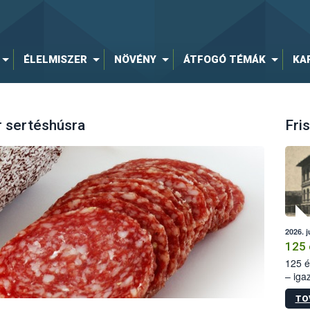
ÉLELMISZER
NÖVÉNY
ÁTFOGÓ TÉMÁK
KA
 sertéshúsra
Fris
2026. j
125 
125 é
– iga
állam
TO
15. sz