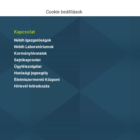
Cookie beállítások
Kapcsolat
Nébih Igazgatóságok
Nébih Laboratóriumok
Kormányhivatalok
Sajtókapcsolat
Ügyfélszolgálat
Hatósági jogsegély
Élelmiszermentő Központ
Hírlevél feliratkozás