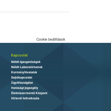
Cookie beállítások
Kapcsolat
Nébih Igazgatóságok
Nébih Laboratóriumok
Kormányhivatalok
Sajtókapcsolat
Ügyfélszolgálat
Hatósági jogsegély
Élelmiszermentő Központ
Hírlevél feliratkozás