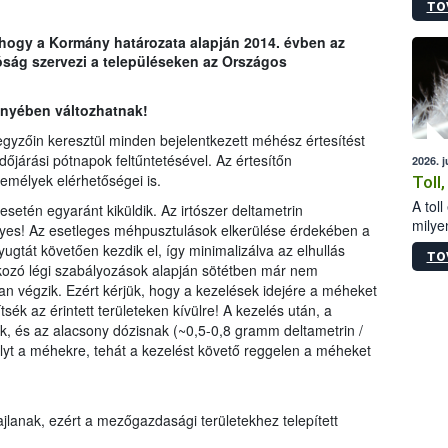
TO
sérül
felme
, hogy a Kormány határozata alapján 2014. évben az
veszé
ság szervezi a településeken az Országos
Ezen 
vonni
jártas
ényében változhatnak!
yzőin keresztül minden bejelentkezett méhész értesítést
dőjárási pótnapok feltűntetésével. Az értesítőn
2026. 
emélyek elérhetőségei is.
Toll
A tol
 esetén egyaránt kiküldik. Az irtószer deltametrin
milyen
yes! Az esetleges méhpusztulások elkerülése érdekében a
illetv
ugtát követően kezdik el, így minimalizálva az elhullás
TO
tkozó légi szabályozások alapján sötétben már nem
an végzik. Ezért kérjük, hogy a kezelések idejére a méheket
sék az érintett területeken kívülre! A kezelés után, a
, és az alacsony dózisnak (~0,5-0,8 gramm deltametrin /
yt a méhekre, tehát a kezelést követő reggelen a méheket
ajlanak, ezért a mezőgazdasági területekhez telepített