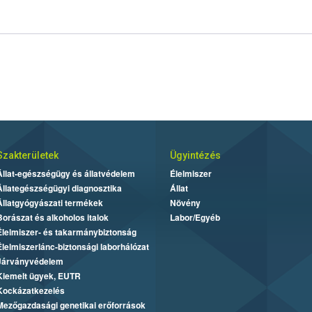
Szakterületek
Ügyintézés
Állat-egészségügy és állatvédelem
Élelmiszer
Állategészségügyi diagnosztika
Állat
Állatgyógyászati termékek
Növény
Borászat és alkoholos italok
Labor/Egyéb
Élelmiszer- és takarmánybiztonság
Élelmiszerlánc-biztonsági laborhálózat
Járványvédelem
Kiemelt ügyek, EUTR
Kockázatkezelés
Mezőgazdasági genetikai erőforrások