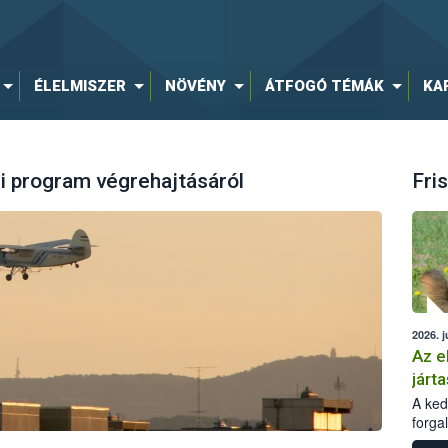
ÉLELMISZER
NÖVÉNY
ÁTFOGÓ TÉMÁK
KA
i program végrehajtásáról
Fris
2026. j
Az e
járta
A kedv
forga
Korm.