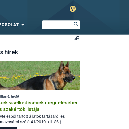
PCSOLAT
s hírek
úlius 6, hétfő
bek viselkedésének megítélésében
s szakértők listája
telésből tartott állatok tartásáról és
lmazásáról szóló 41/2010. (II. 26.)
rendelet szabályozza az eb okozta fizikai