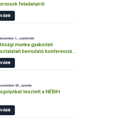
torvosok feladatairól
VÁBB
december 1., csütörtök
tósági munka gyakorlati
sztalatait bemutató konferenciát
ottak az Állatorvostudományi
VÁBB
etemen
november 30., szerda
sgolyókat tesztelt a NÉBIH
VÁBB