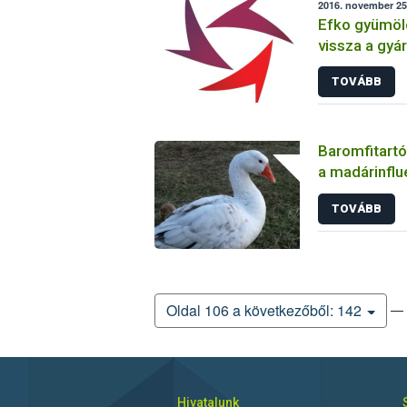
2016. november 25
Efko gyümöl
vissza a gyá
TOVÁBB
Baromfitartó
a madárinflu
TOVÁBB
— 
Oldal 106 a következőből: 142
Hivatalunk