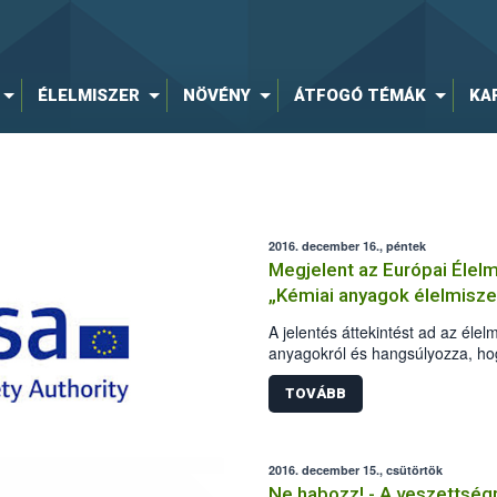
ÉLELMISZER
NÖVÉNY
ÁTFOGÓ TÉMÁK
KA
2016. december 16., péntek
Megjelent az Európai Élel
„Kémiai anyagok élelmisze
A jelentés áttekintést ad az éle
anyagokról és hangsúlyozza, ho
állatgyógyászati szerek maradék
helyzet.
TOVÁBB
2016. december 15., csütörtök
Ne habozz! - A veszettségr