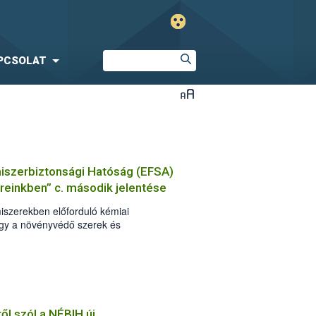
PCSOLAT
miszerbiztonsági Hatóság (EFSA)
reinkben” c. második jelentése
lmiszerekben előforduló kémiai
gy a növényvédő szerek és
ai tekintetében az EU-ban kielégítő a
ől szól a NÉBIH új