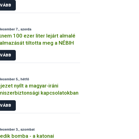
VÁBB
december 7., szerda
nem 100 ezer liter lejárt almalé
almazását tiltotta meg a NÉBIH
VÁBB
december 5., hétfő
ejezet nyílt a magyar-iráni
miszerbiztonsági kapcsolatokban
VÁBB
december 3., szombat
zedik bomba - a katonai