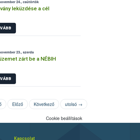
november 24., csütörtök
rvány leküzdése a cél
VÁBB
november 23., szerda
zemet zárt be a NÉBIH
VÁBB
ő
Előző
Következő
utolsó →
Cookie beállítások
Kapcsolat