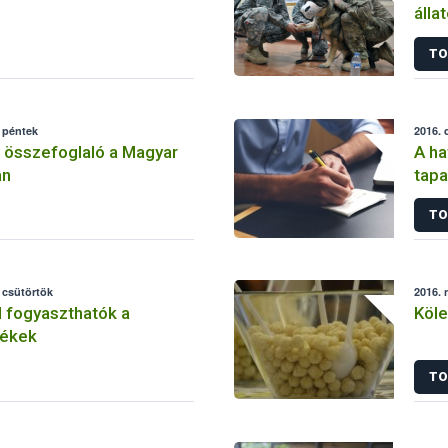
álla
TO
 péntek
2016. 
 összefoglaló a Magyar
A ha
an
tapa
tart
TO
Egy
 csütörtök
2016. 
 fogyaszthatók a
Köle
mékek
TO