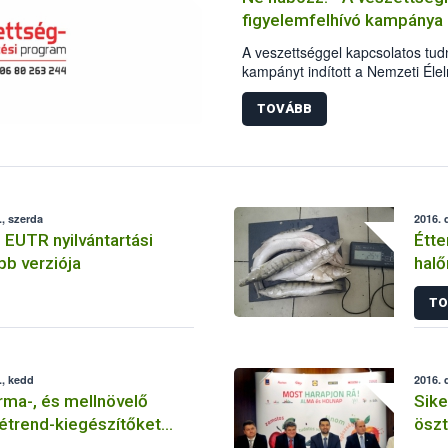
figyelemfelhívó kampánya
A veszettséggel kapcsolatos tud
kampányt indított a Nemzeti Élel
Az Európai Unió társfinanszíroz
bővítse a lakosság betegséggel k
TOVÁBB
változatos eszközökkel, többek 
médiában közzétett reklámfilmmel
hivatal.
, szerda
2016. 
 EUTR nyilvántartási
Étte
bb verziója
halő
TO
., kedd
2016. 
rma-, és mellnövelő
Sike
 étrend-kiegészítőket
ösz
rgalomból a NÉBIH