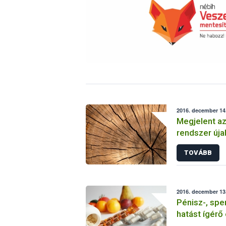
2016. december 14.
Megjelent az
rendszer úja
TOVÁBB
2016. december 13
Pénisz-, spe
hatást ígérő
vont ki a fo