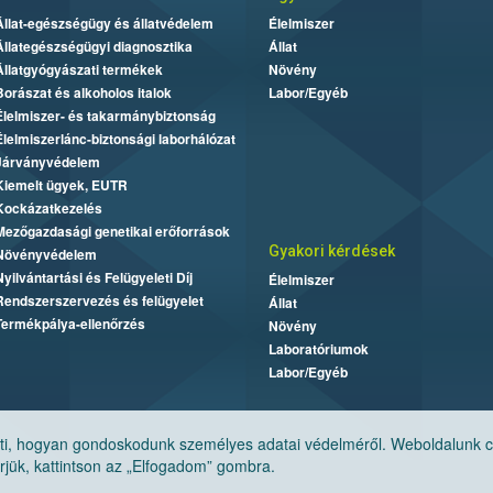
Állat-egészségügy és állatvédelem
Élelmiszer
Állategészségügyi diagnosztika
Állat
Állatgyógyászati termékek
Növény
Borászat és alkoholos italok
Labor/Egyéb
Élelmiszer- és takarmánybiztonság
Élelmiszerlánc-biztonsági laborhálózat
Járványvédelem
Kiemelt ügyek, EUTR
Kockázatkezelés
Mezőgazdasági genetikai erőforrások
Gyakori kérdések
Növényvédelem
Nyilvántartási és Felügyeleti Díj
Élelmiszer
Rendszerszervezés és felügyelet
Állat
Termékpálya-ellenőrzés
Növény
Laboratóriumok
Labor/Egyéb
, hogyan gondoskodunk személyes adatai védelméről. Weboldalunk cook
jük, kattintson az „Elfogadom” gombra.