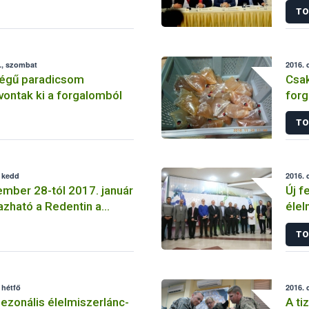
TO
., szombat
2016. 
ségű paradicsom
Csak
vontak ki a forgalomból
forg
TO
, kedd
2016. 
mber 28-tól 2017. január
Új f
azható a Redentin a
élel
 ellen
TO
 hétfő
2016. 
szezonális élelmiszerlánc-
A ti