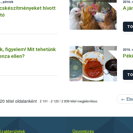
., péntek
2016. 
cskészítményeket hívott
A já
rtó
TO
k, figyelem! Mit tehetünk
2016. 
Pékü
enza ellen?
TO
← Els
20 tétel oldalanként
2 101 - 2 120 / 2 839 tétel megjelenítése.
Szakterületek
Ügyintézés