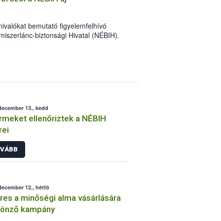
nivalókat bemutató figyelemfelhívó
miszerlánc-biztonsági Hivatal (NÉBIH).
ásával megvalósuló program célja, hogy
apcsolatos ismereteit. Az információkat
között szórólapokon, a közösségi
 és informatív weblapon is terjeszti a
december 13., kedd
rmeket ellenőriztek a NÉBIH
rei
VÁBB
december 12., hétfő
res a minőségi alma vásárlására
tönző kampány