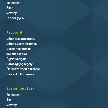
Élelmiszer
Állat
Növény
Labor/Egyéb
Kapcsolat
Nébih Igazgatóságok
Nébih Laboratóriumok
Kormányhivatalok
Sajtókapcsolat
Ügyfélszolgálat
Hatósági jogsegély
Élelmiszermentő Központ
Hírlevél feliratkozás
Gyakori kérdések
Élelmiszer
Állat
Növény