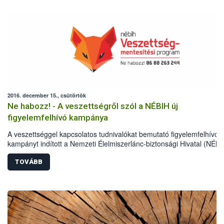
2016. december 15., csütörtök
Ne habozz! - A veszettségről szól a NÉBIH új
figyelemfelhívó kampánya
A veszettséggel kapcsolatos tudnivalókat bemutató figyelemfelhívó
kampányt indított a Nemzeti Élelmiszerlánc-biztonsági Hivatal (NÉBI
Az Európai Unió társfinanszírozásával megvalósuló program célja, 
bővítse a lakosság betegséggel kapcsolatos ismereteit. Az informáci
TOVÁBB
változatos eszközökkel, többek között szórólapokon, a közösségi
médiában közzétett reklámfilmmel és informatív weblapon is terjeszt
hivatal.