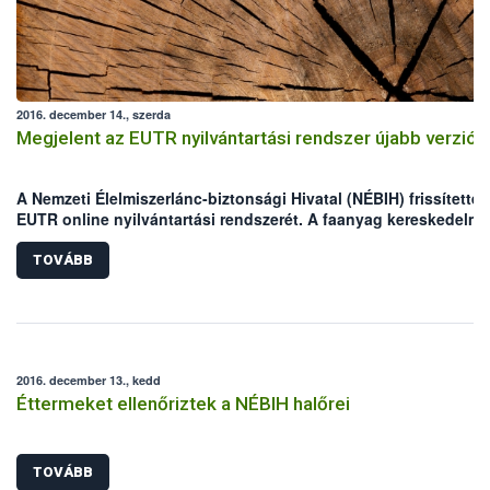
2016. december 14., szerda
Megjelent az EUTR nyilvántartási rendszer újabb verziój
A Nemzeti Élelmiszerlánc-biztonsági Hivatal (NÉBIH) frissítette 
EUTR online nyilvántartási rendszerét. A faanyag kereskedelmi
lánc szereplői továbbra is a hatóság honlapjáról érhetik el a
továbbfejlesztett felületet, a bejelentkezést legkésőbb 2017. ja
TOVÁBB
31-ig kell megtenniük. A regisztráció törvényben előírt
kötelezettség, amely minden fát és faterméket értékesítő szemé
és vállalkozást érint.
2016. december 13., kedd
Éttermeket ellenőriztek a NÉBIH halőrei
TOVÁBB