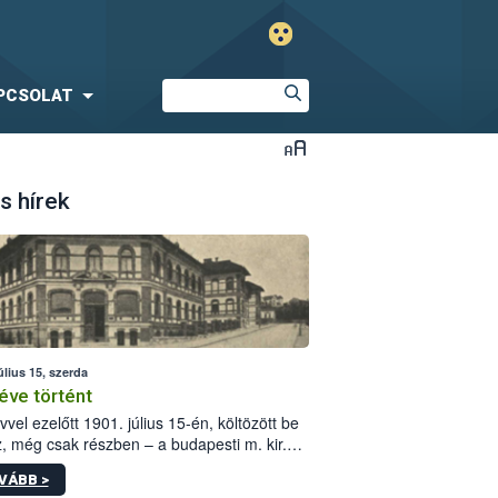
PCSOLAT
s hírek
úlius 15, szerda
éve történt
vvel ezelőtt 1901. július 15-én, költözött be
z, még csak részben – a budapesti m. kir.
i vetőmagvizsgáló állomás a Kis Rókus utca
VÁBB >
ám alatti, Czigler Győző által tervezett új