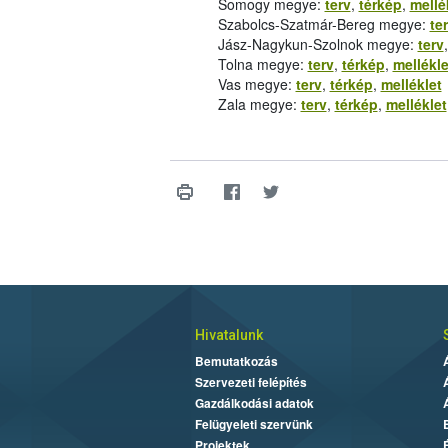
Somogy megye:
terv
,
térkép
,
mellé
Szabolcs-Szatmár-Bereg megye:
te
Jász-Nagykun-Szolnok megye:
terv
Tolna megye:
terv
,
térkép
,
mellékle
Vas megye:
terv
,
térkép
,
melléklet
Zala megye:
terv
,
térkép
,
melléklet
Hivatalunk
Bemutatkozás
Szervezeti felépítés
Gazdálkodási adatok
Felügyeleti szervünk
Projektek