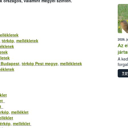
ek országos, valamint megyei szinten.
épüle
ellékletek
2026. j
,
térkép
,
mellékletek
Az e
ékletek
járta
etek
letek
A kedv
 Budapest
,
térkép Pest megye
,
mellékletek
forga
lékletek
Korm.
TO
sérül
felme
veszé
Ezen 
klet
vonni
let
jártas
et
érkép
,
melléklet
lléklet
térkép
,
melléklet