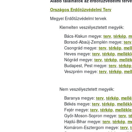
Alább találhatók az erdőtűzvédelmi terv
Országos Erdőtűzvédelmi Terv
Megyei Erdőtűzvédelmi tervek
Kiemelten veszélyeztetett megyék:
Bács-Kiskun megye:
terv
,
térkép
,
m
Borsod-Abaúj-Zemplén megye:
terv
Csongrád megye:
terv
,
térkép
,
mell
Heves megye:
terv
,
térkép
,
mellékl
Nógrád megye:
terv
,
térkép
,
mellék
Budapest, Pest megye:
terv
,
térkép
Veszprém megye:
terv
,
térkép
,
mel
Nem veszélyeztetett megyék:
Baranya megye:
terv
,
térkép
,
mellé
Békés megye:
terv
,
térkép
,
mellék
Fejér megye:
terv
,
térkép
,
mellékl
Győr-Moson-Sopron megye:
terv
,
t
Hajdú-Bihar megye:
terv
,
térkép
,
me
Komárom-Esztergom megye:
terv
,