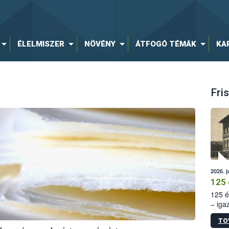
ÉLELMISZER
NÖVÉNY
ÁTFOGÓ TÉMÁK
KA
Fris
2026. j
125 
125 é
– iga
állam
TO
15. sz