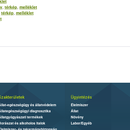
klet
rv
,
térkép
,
melléklet
,
térkép
,
melléklet
t
Szakterületek
Ügyintézés
Állat-egészségügy és állatvédelem
Élelmiszer
Állategészségügyi diagnosztika
Állat
Állatgyógyászati termékek
Növény
Borászat és alkoholos italok
Labor/Egyéb
Élelmiszer- és takarmánybiztonság