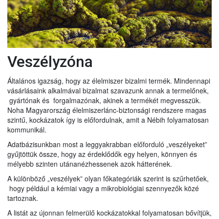
Veszélyzóna
Általános igazság, hogy az élelmiszer bizalmi termék. Mindennapi
vásárlásaink alkalmával bizalmat szavazunk annak a termelőnek,
gyártónak és forgalmazónak, akinek a termékét megvesszük.
Noha Magyarország élelmiszerlánc-biztonsági rendszere magas
szintű, kockázatok így is előfordulnak, amit a Nébih folyamatosan
kommunikál.
Adatbázisunkban most a leggyakrabban előforduló „veszélyeket”
gyűjtöttük össze, hogy az érdeklődők egy helyen, könnyen és
mélyebb szinten utánanézhessenek azok hátterének.
A különböző „veszélyek” olyan főkategóriák szerint is szűrhetőek,
hogy például a kémiai vagy a mikrobiológiai szennyezők közé
tartoznak.
A listát az újonnan felmerülő kockázatokkal folyamatosan bővítjük,