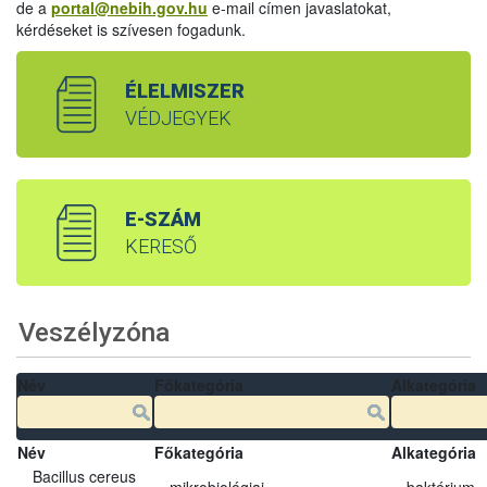
de a
portal@nebih.gov.hu
e-mail címen javaslatokat,
kérdéseket is szívesen fogadunk.
ÉLELMISZER
VÉDJEGYEK
E-SZÁM
KERESŐ
Veszélyzóna
Név
Főkategória
Alkategória
Név
Főkategória
Alkategória
Bacillus cereus