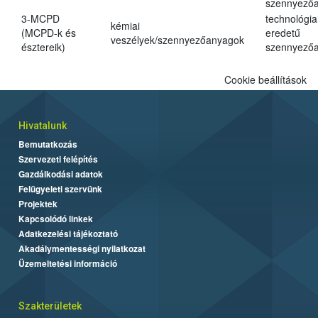
szennyező
3-MCPD
technológia
kémiai
(MCPD-k és
eredetű
veszélyek/szennyezőanyagok
észtereik)
szennyező
Cookie beállítások
Hivatalunk
Bemutatkozás
Szervezeti felépítés
Gazdálkodási adatok
Felügyeleti szervünk
Projektek
Kapcsolódó linkek
Adatkezelési tájékoztató
Akadálymentességi nyilatkozat
Üzemeltetési információ
Szakterületek