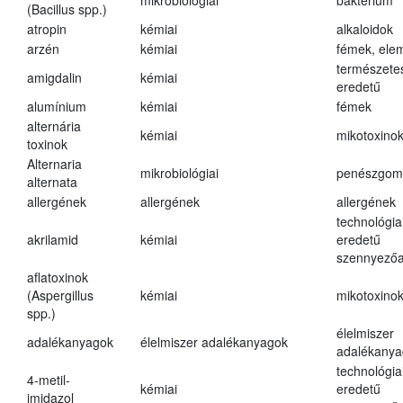
mikrobiológiai
baktérium
(Bacillus spp.)
atropin
kémiai
alkaloidok
arzén
kémiai
fémek, ele
természete
amigdalin
kémiai
eredetű
alumínium
kémiai
fémek
alternária
kémiai
mikotoxino
toxinok
Alternaria
mikrobiológiai
penészgom
alternata
allergének
allergének
allergének
technológia
akrilamid
kémiai
eredetű
szennyező
aflatoxinok
(Aspergillus
kémiai
mikotoxino
spp.)
élelmiszer
adalékanyagok
élelmiszer adalékanyagok
adalékanya
technológia
4-metil-
kémiai
eredetű
imidazol