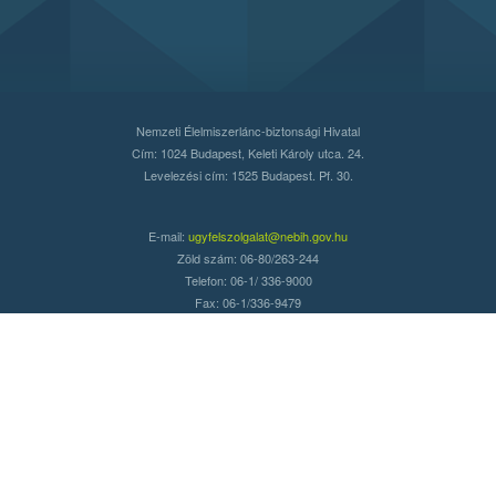
Nemzeti Élelmiszerlánc-biztonsági Hivatal
Cím: 1024 Budapest, Keleti Károly utca. 24.
Levelezési cím: 1525 Budapest. Pf. 30.
E-mail:
ugyfelszolgalat@nebih.gov.hu
Zöld szám: 06-80/263-244
Telefon: 06-1/ 336-9000
Fax: 06-1/336-9479