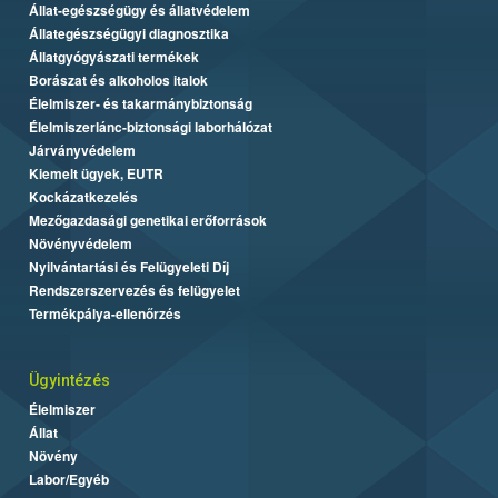
Állat-egészségügy és állatvédelem
Állategészségügyi diagnosztika
Állatgyógyászati termékek
Borászat és alkoholos italok
Élelmiszer- és takarmánybiztonság
Élelmiszerlánc-biztonsági laborhálózat
Járványvédelem
Kiemelt ügyek, EUTR
Kockázatkezelés
Mezőgazdasági genetikai erőforrások
Növényvédelem
Nyilvántartási és Felügyeleti Díj
Rendszerszervezés és felügyelet
Termékpálya-ellenőrzés
Ügyintézés
Élelmiszer
Állat
Növény
Labor/Egyéb