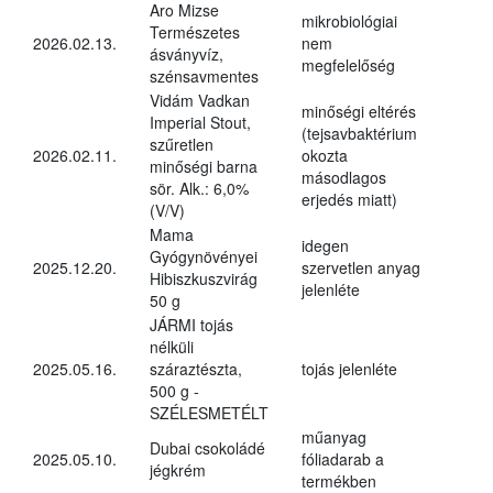
Aro Mizse
mikrobiológiai
Természetes
2026.02.13.
nem
ásványvíz,
megfelelőség
szénsavmentes
Vidám Vadkan
minőségi eltérés
Imperial Stout,
(tejsavbaktérium
szűretlen
2026.02.11.
okozta
minőségi barna
másodlagos
sör. Alk.: 6,0%
erjedés miatt)
(V/V)
Mama
idegen
Gyógynövényei
2025.12.20.
szervetlen anyag
Hibiszkuszvirág
jelenléte
50 g
JÁRMI tojás
nélküli
2025.05.16.
száraztészta,
tojás jelenléte
500 g -
SZÉLESMETÉLT
műanyag
Dubai csokoládé
2025.05.10.
fóliadarab a
jégkrém
termékben