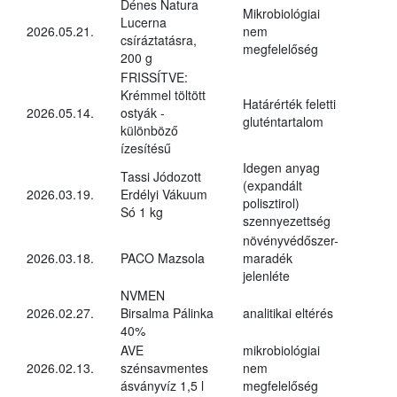
Dénes Natura
Mikrobiológiai
Lucerna
2026.05.21.
nem
csíráztatásra,
megfelelőség
200 g
FRISSÍTVE:
Krémmel töltött
Határérték feletti
2026.05.14.
ostyák -
gluténtartalom
különböző
ízesítésű
Idegen anyag
Tassi Jódozott
(expandált
2026.03.19.
Erdélyi Vákuum
polisztirol)
Só 1 kg
szennyezettség
növényvédőszer-
2026.03.18.
PACO Mazsola
maradék
jelenléte
NVMEN
2026.02.27.
Birsalma Pálinka
analitikai eltérés
40%
AVE
mikrobiológiai
2026.02.13.
szénsavmentes
nem
ásványvíz 1,5 l
megfelelőség