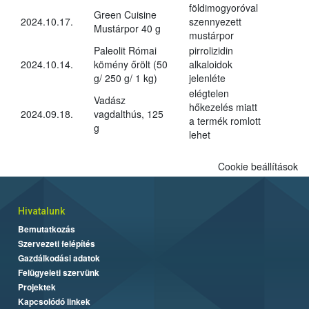
földimogyoróval
Green Cuisine
2024.10.17.
szennyezett
Mustárpor 40 g
mustárpor
Paleolit Római
pirrolizidin
2024.10.14.
kömény őrölt (50
alkaloidok
g/ 250 g/ 1 kg)
jelenléte
elégtelen
Vadász
hőkezelés miatt
2024.09.18.
vagdalthús, 125
a termék romlott
g
lehet
Cookie beállítások
Hivatalunk
Bemutatkozás
Szervezeti felépítés
Gazdálkodási adatok
Felügyeleti szervünk
Projektek
Kapcsolódó linkek