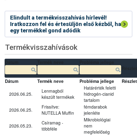
Elindult a termékvisszahívás hírlevél!
Iratkozzon fel és értesüljön első kézből, ha
egy termékkel gond adódik
Termékvisszahívások
Dátum
Termék neve
Probléma jellege
Részle
Dátum
Termék neve
Probléma jellege
Részle
Határérték feletti
Lenmagból
2026.06.25.
hidrogén-cianid
készült termékek
tartalom
Frissítve:
fémdarabok
2026.06.25.
NUTELLA Muffin
jelenléte
Mikrobiológiai
Csíramag -
2026.05.23.
nem
többféle
megfelelőség