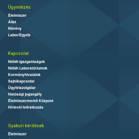
Ügyintézés
Élelmiszer
Állat
Növény
Labor/Egyéb
Kapcsolat
Nébih Igazgatóságok
Nébih Laboratóriumok
Kormányhivatalok
Sajtókapcsolat
Ügyfélszolgálat
Hatósági jogsegély
Élelmiszermentő Központ
Hírlevél feliratkozás
Gyakori kérdések
Élelmiszer