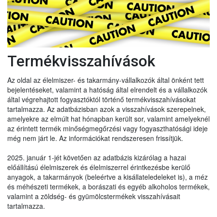
Termékvisszahívások
Az oldal az élelmiszer- és takarmány-vállalkozók által önként tett
bejelentéseket, valamint a hatóság által elrendelt és a vállalkozók
által végrehajtott fogyasztóktól történő termékvisszahívásokat
tartalmazza. Az adatbázisban azok a visszahívások szerepelnek,
amelyekre az elmúlt hat hónapban került sor, valamint amelyeknél
az érintett termék minőségmegőrzési vagy fogyaszthatósági ideje
még nem járt le. Az információkat rendszeresen frissítjük.
2025. január 1-jét követően az adatbázis kizárólag a hazai
előállítású élelmiszerek és élelmiszerrel érintkezésbe kerülő
anyagok, a takarmányok (beleértve a kisállateledeleket is), a méz
és méhészeti termékek, a borászati és egyéb alkoholos termékek,
valamint a zöldség- és gyümölcstermékek visszahívásait
tartalmazza.