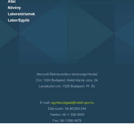
Állat
Növény
Laboratóriumok
Labor/Egyéb
Nemzeti Élelmiszerlánc-biztonsági Hivatal
Cím: 1024 Budapest, Keleti Károly utca. 24.
Levelezési cím: 1525 Budapest. Pf. 30.
E-mail:
ugyfelszolgalat@nebih.gov.hu
Zöld szám: 06-80/263-244
Telefon: 06-1/ 336-9000
Fax: 06-1/336-9479