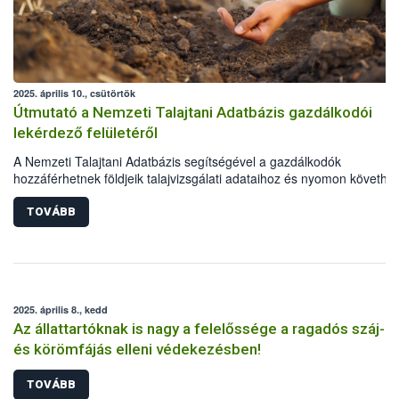
2025. április 10., csütörtök
Útmutató a Nemzeti Talajtani Adatbázis gazdálkodói
lekérdező felületéről
A Nemzeti Talajtani Adatbázis segítségével a gazdálkodók
hozzáférhetnek földjeik talajvizsgálati adataihoz és nyomon követhet
azok állapotát. A rendszerhasználatának feltétele, hogy a gazdálkod
rendelkezzen a Magyar Államkincstár (MÁK) ügyfélazonosítóval. A
TOVÁBB
Nébih rövid útmutatóval is segíti az online felület használatát.
2025. április 8., kedd
Az állattartóknak is nagy a felelőssége a ragadós száj-
és körömfájás elleni védekezésben!
TOVÁBB