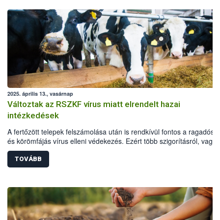
2025. április 13., vasárnap
Változtak az RSZKF vírus miatt elrendelt hazai
intézkedések
A fertőzött telepek felszámolása után is rendkívül fontos a ragadós s
és körömfájás vírus elleni védekezés. Ezért több szigorításról, vagy
annak fenntartásáról is döntött a hatóság a már felszámolt telepek kö
védő- és megfigyelési körzetekben, valamint további korlátozás alá 
TOVÁBB
területeken: a fogékony állatok továbbra is csak zártan tarthatók, tilo
legeltetés és a telepeken kívüli külső szolgáltatók által végzett
állatgondozási tevékenység (pl. nyírás. körmölés), az állatok csak
laborvizsgálat után szállíthatóak vágóhídra, és a kilőtt vadak is csak
negatív laboreredménnyel feldolgozhatóak.