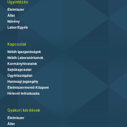
Ügyintézés
Élelmiszer
Állat
Növény
Labor/Egyéb
Kapcsolat
Nébih Igazgatóságok
Nébih Laboratóriumok
Kormányhivatalok
Sajtókapcsolat
Ügyfélszolgálat
Hatósági jogsegély
Élelmiszermentő Központ
Hírlevél feliratkozás
Gyakori kérdések
Élelmiszer
Állat