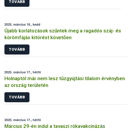
TOVÁBB
2025. március 18., kedd
Újabb korlátozások szűntek meg a ragadós száj- és
körömfájás kitörést követően
TOVÁBB
2025. március 17., hétfő
Holnaptól már nem lesz tűzgyújtási tilalom érvényben
az ország területén
TOVÁBB
2025. március 17., hétfő
Március 29-én indul a tavaszi rókavakcinázás