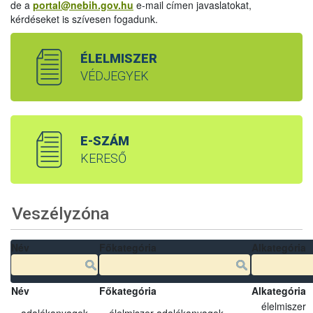
de a
portal@nebih.gov.hu
e-mail címen javaslatokat,
kérdéseket is szívesen fogadunk.
ÉLELMISZER
VÉDJEGYEK
E-SZÁM
KERESŐ
Veszélyzóna
Név
Főkategória
Alkategória
Név
Főkategória
Alkategória
élelmiszer