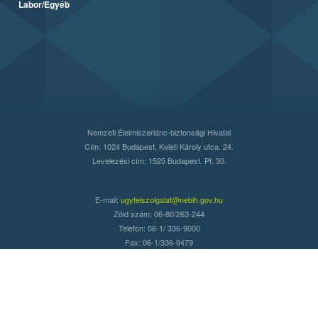
Labor/Egyéb
Nemzeti Élelmiszerlánc-biztonsági Hivatal
Cím: 1024 Budapest, Keleti Károly utca. 24.
Levelezési cím: 1525 Budapest. Pf. 30.
E-mail:
ugyfelszolgalat@nebih.gov.hu
Zöld szám: 06-80/263-244
Telefon: 06-1/ 336-9000
Fax: 06-1/336-9479