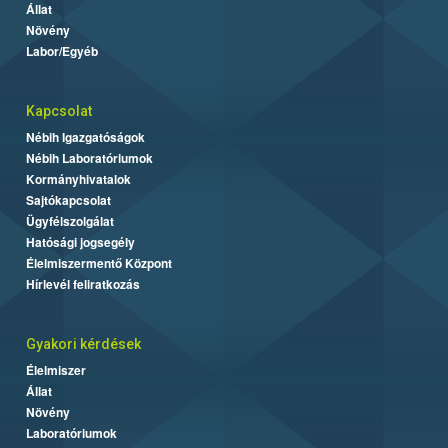
Állat
Növény
Labor/Egyéb
Kapcsolat
Nébih Igazgatóságok
Nébih Laboratóriumok
Kormányhivatalok
Sajtókapcsolat
Ügyfélszolgálat
Hatósági jogsegély
Élelmiszermentő Központ
Hírlevél feliratkozás
Gyakori kérdések
Élelmiszer
Állat
Növény
Laboratóriumok