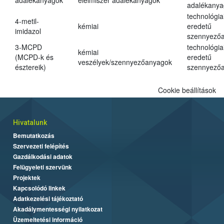
adalékanyagok
élelmiszer adalékanyagok
adalékanya
technológia
4-metil-
kémiai
eredetű
imidazol
szennyező
3-MCPD
technológia
kémiai
(MCPD-k és
eredetű
veszélyek/szennyezőanyagok
észtereik)
szennyező
Cookie beállítások
Hivatalunk
Bemutatkozás
Szervezeti felépítés
Gazdálkodási adatok
Felügyeleti szervünk
Projektek
Kapcsolódó linkek
Adatkezelési tájékoztató
Akadálymentességi nyilatkozat
Üzemeltetési információ