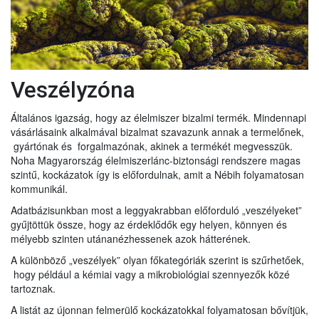
Veszélyzóna
Általános igazság, hogy az élelmiszer bizalmi termék. Mindennapi
vásárlásaink alkalmával bizalmat szavazunk annak a termelőnek,
gyártónak és forgalmazónak, akinek a termékét megvesszük.
Noha Magyarország élelmiszerlánc-biztonsági rendszere magas
szintű, kockázatok így is előfordulnak, amit a Nébih folyamatosan
kommunikál.
Adatbázisunkban most a leggyakrabban előforduló „veszélyeket”
gyűjtöttük össze, hogy az érdeklődők egy helyen, könnyen és
mélyebb szinten utánanézhessenek azok hátterének.
A különböző „veszélyek” olyan főkategóriák szerint is szűrhetőek,
hogy például a kémiai vagy a mikrobiológiai szennyezők közé
tartoznak.
A listát az újonnan felmerülő kockázatokkal folyamatosan bővítjük,