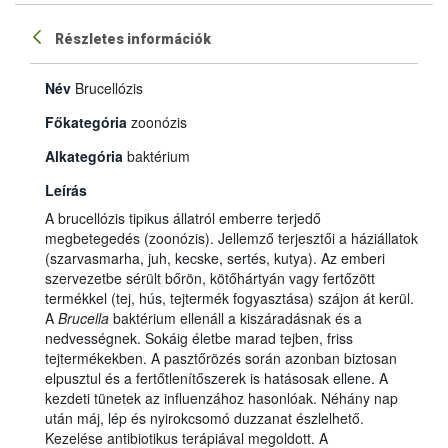
Részletes információk
Név
Brucellózis
Főkategória
zoonózis
Alkategória
baktérium
Leírás
A brucellózis tipikus állatról emberre terjedő
megbetegedés (zoonózis). Jellemző terjesztői a háziállatok
(szarvasmarha, juh, kecske, sertés, kutya). Az emberi
szervezetbe sérült bőrön, kötőhártyán vagy fertőzött
termékkel (tej, hús, tejtermék fogyasztása) szájon át kerül.
A
Brucella
baktérium ellenáll a kiszáradásnak és a
nedvességnek. Sokáig életbe marad tejben, friss
tejtermékekben. A pasztőrözés során azonban biztosan
elpusztul és a fertőtlenítőszerek is hatásosak ellene. A
kezdeti tünetek az influenzához hasonlóak. Néhány nap
után máj, lép és nyirokcsomó duzzanat észlelhető.
Kezelése antibiotikus terápiával megoldott. A