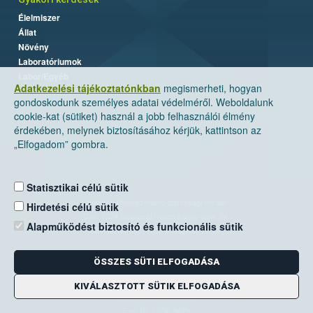
Élelmiszer
Állat
Növény
Laboratóriumok
Labor/Egyéb
Adatkezelési tájékoztatónkban
megismerheti, hogyan
gondoskodunk személyes adatai védelméről. Weboldalunk
cookie-kat (sütiket) használ a jobb felhasználói élmény
érdekében, melynek biztosításához kérjük, kattintson az
„Elfogadom” gombra.
Statisztikai célú sütik
Nemzeti Élelmiszerlánc-biztonsági Hivatal
Hirdetési célú sütik
Cím: 1024 Budapest, Keleti Károly utca. 24.
Alapműködést biztosító és funkcionális sütik
Levelezési cím: 1525 Budapest. Pf. 30.
ÖSSZES SÜTI ELFOGADÁSA
E-mail:
ugyfelszolgalat@nebih.gov.hu
Zöld szám: 06-80/263-244
KIVÁLASZTOTT SÜTIK ELFOGADÁSA
Telefon: 06-1/ 336-9000
Fax: 06-1/336-9479