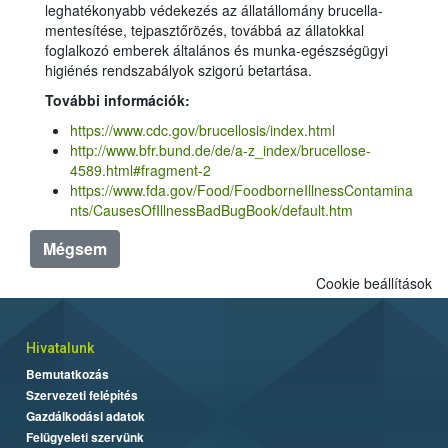
leghatékonyabb védekezés az állatállomány brucella-
mentesítése, tejpasztőrözés, továbbá az állatokkal
foglalkozó emberek általános és munka-egészségügyi
higiénés rendszabályok szigorú betartása.
További információk:
https://www.cdc.gov/brucellosis/index.html
http://www.bfr.bund.de/de/a-z_index/brucellose-
4589.html#fragment-2
https://www.fda.gov/Food/FoodborneIllnessContamina
nts/CausesOfIllnessBadBugBook/default.htm
Mégsem
Cookie beállítások
Hivatalunk
Bemutatkozás
Szervezeti felépítés
Gazdálkodási adatok
Felügyeleti szervünk