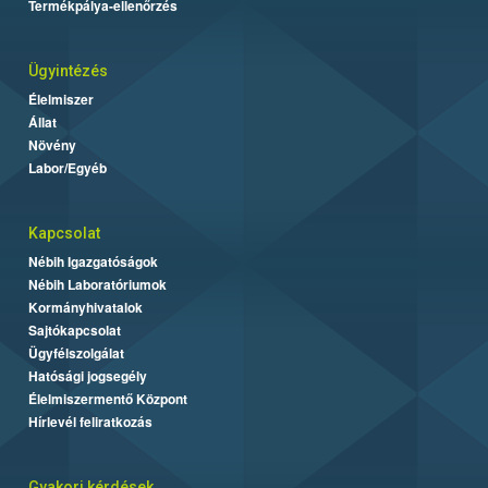
Termékpálya-ellenőrzés
Ügyintézés
Élelmiszer
Állat
Növény
Labor/Egyéb
Kapcsolat
Nébih Igazgatóságok
Nébih Laboratóriumok
Kormányhivatalok
Sajtókapcsolat
Ügyfélszolgálat
Hatósági jogsegély
Élelmiszermentő Központ
Hírlevél feliratkozás
Gyakori kérdések