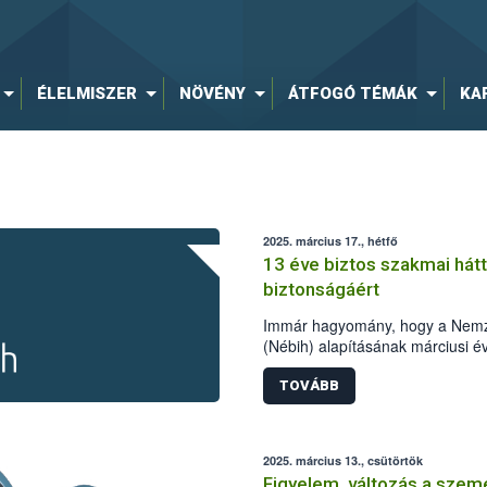
ÉLELMISZER
NÖVÉNY
ÁTFOGÓ TÉMÁK
KA
2025. március 17., hétfő
13 éve biztos szakmai hátt
biztonságáért
Immár hagyomány, hogy a Nemzet
(Nébih) alapításának márciusi év
eseményeit, a élelmiszerlánc z
legfontosabb eredményeit. A sza
TOVÁBB
figyelmet fordítottak többek közö
és a feketegazdaság megfékezés
hátterére és stabil ellenőrzési
2025. március 13., csütörtök
kezelték az élelmiszerbiztonsági
Figyelem, változás a szemé