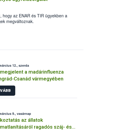
zínvonalon garantálja a hazai
ket, hogy az ENAR és TIR ügyekben a
gek megváltoznak.
március 12., szerda
 megjelent a madárinfluenza
ngrád-Csanád vármegyében
VÁBB
március 9., vasárnap
koztatás az állatok
lmatlanításáról ragadós száj- és
ömfájás betegség esetén