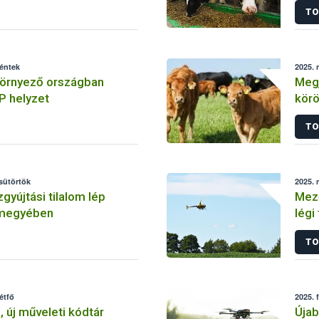
TO
péntek
2025. 
környező országban
Megj
P helyzet
kör
Mag
TO
csütörtök
2025. 
gyújtási tilalom lép
Mező
rmegyében
légi
rend
TO
étfő
2025. 
, új műveleti kódtár
Újab