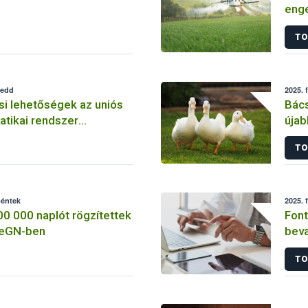
enge
tört
TO
kedd
2025. 
i lehetőségek az uniós
Bác
tikai rendszer
újab
madá
TO
péntek
2025. 
0 000 naplót rögzítettek
Font
 eGN-ben
beva
Vámh
TO