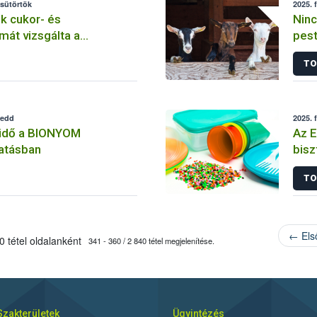
csütörtök
2025. 
ok cukor- és
Ninc
mát vizsgálta a
pest
a
TO
kedd
2025. 
ridő a BIONYOM
Az E
tatásban
bisz
élel
TO
any
← Els
 tétel oldalanként
341 - 360 / 2 840 tétel megjelenítése.
Szakterületek
Ügyintézés