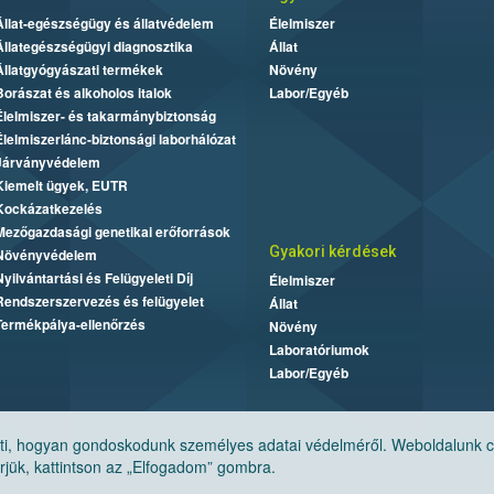
Állat-egészségügy és állatvédelem
Élelmiszer
Állategészségügyi diagnosztika
Állat
Állatgyógyászati termékek
Növény
Borászat és alkoholos italok
Labor/Egyéb
Élelmiszer- és takarmánybiztonság
Élelmiszerlánc-biztonsági laborhálózat
Járványvédelem
Kiemelt ügyek, EUTR
Kockázatkezelés
Mezőgazdasági genetikai erőforrások
Gyakori kérdések
Növényvédelem
Nyilvántartási és Felügyeleti Díj
Élelmiszer
Rendszerszervezés és felügyelet
Állat
Termékpálya-ellenőrzés
Növény
Laboratóriumok
Labor/Egyéb
, hogyan gondoskodunk személyes adatai védelméről. Weboldalunk cook
jük, kattintson az „Elfogadom” gombra.