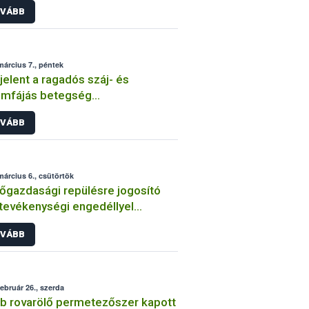
VÁBB
március 7., péntek
elent a ragadós száj- és
ömfájás betegség
yarországon
VÁBB
március 6., csütörtök
gazdasági repülésre jogosító
 tevékenységi engedéllyel
elkezők listája
VÁBB
február 26., szerda
b rovarölő permetezőszer kapott