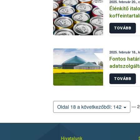
2025. február 20., 
Élénkítő ital
koffeintartal
Szuperment
TOVÁBB
2025. február 18., 
Fontos hatá
adatszolgál
TOVÁBB
— 20
Oldal 18 a következőből: 142
Hivatalunk