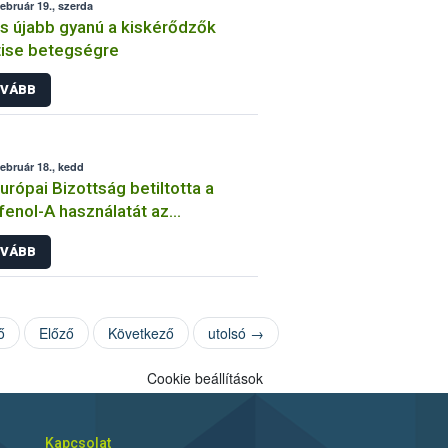
február 19., szerda
s újabb gyanú a kiskérődzők
ise betegségre
VÁBB
február 18., kedd
urópai Bizottság betiltotta a
fenol-A használatát az
miszerekkel érintkező
VÁBB
agokban
ő
Előző
Következő
utolsó →
Cookie beállítások
Kapcsolat