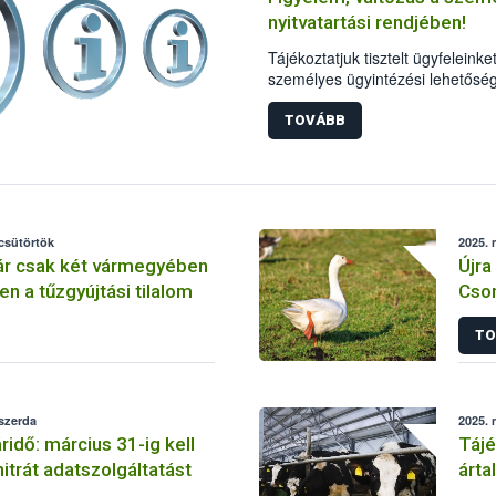
dolgozott, hogy még magasabb s
nyitvatartási rendjében!
élelmiszerek biztonságát.
Tájékoztatjuk tisztelt ügyfelein
személyes ügyintézési lehetősé
TOVÁBB
 csütörtök
2025. 
ár csak két vármegyében
Újra
n a tűzgyújtási tilalom
Cso
TO
 szerda
2025. 
 31-ig kell
Tájé
 nitrát adatszolgáltatást
árta
kör