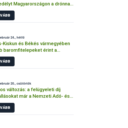
délyt Magyarországon a drónnal
énő kijuttatásra
VÁBB
február 24., hétfő
s-Kiskun és Békés vármegyében
b baromfitelepeket érint a
rinfluenza
VÁBB
február 20., csütörtök
os változás: a felügyeleti díj
llásokat már a Nemzeti Adó- és
ivatalhoz kell benyújtani
VÁBB