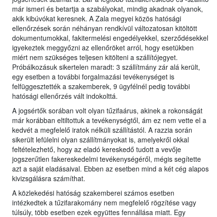
már ismeri és betartja a szabályokat, mindig akadnak olyanok,
akik kibúvókat keresnek. A Zala megyei közös hatósági
ellenőrzések során néhányan rendkívül változatosan kitöltött
dokumentumokkal, fakitermelési engedélyekkel, szerződésekkel
igyekeztek meggyőzni az ellenőröket arról, hogy esetükben
miért nem szükséges teljesen kitölteni a szállítójegyet.
Próbálkozásuk sikertelen maradt: 3 szállítmány zár alá került,
egy esetben a további forgalmazási tevékenységet is
felfüggesztették a szakemberek, 9 ügyfélnél pedig további
hatósági ellenőrzés vált indokolttá.
A jogsértők sorában volt olyan tűzifaárus, akinek a rokonságát
már korábban eltiltottuk a tevékenységtől, ám ez nem vette el a
kedvét a megfelelő iratok nélküli szállítástól. A razzia során
sikerült lefülelni olyan szállítmányokat is, amelyekről okkal
feltételezhető, hogy az eladó kereskedő tudott a vevője
jogszerűtlen fakereskedelmi tevékenységéről, mégis segítette
azt a saját eladásaival. Ebben az esetben mind a két cég alapos
kivizsgálásra számíthat.
A közlekedési hatóság szakemberei számos esetben
intézkedtek a tűzifarakomány nem megfelelő rögzítése vagy
túlsúly, több esetben ezek együttes fennállása miatt. Egy