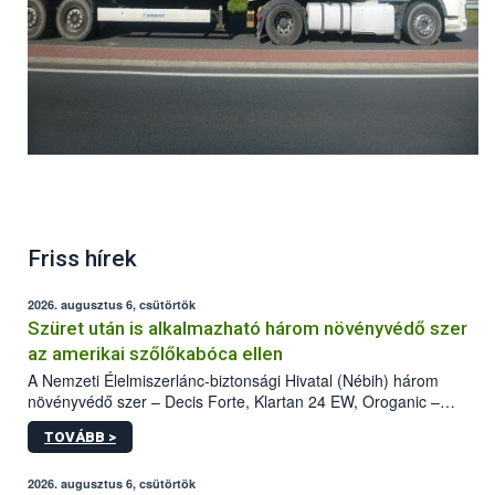
Friss hírek
2026. augusztus 6, csütörtök
Szüret után is alkalmazható három növényvédő szer
az amerikai szőlőkabóca ellen
A Nemzeti Élelmiszerlánc-biztonsági Hivatal (Nébih) három
növényvédő szer – Decis Forte, Klartan 24 EW, Oroganic –
engedélyokiratát módosította, így azok a szüretet követően,
TOVÁBB >
egészen a vesszőérettség (BBCH 91) stádiumáig
felhasználhatóak a szőlőben. A kiterjesztések célja, hogy a korai
érésű szőlőkben is legyen lehetőség a károsító elleni további
2026. augusztus 6, csütörtök