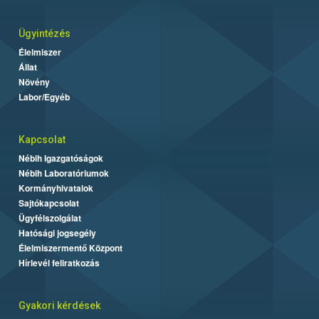
Ügyintézés
Élelmiszer
Állat
Növény
Labor/Egyéb
Kapcsolat
Nébih Igazgatóságok
Nébih Laboratóriumok
Kormányhivatalok
Sajtókapcsolat
Ügyfélszolgálat
Hatósági jogsegély
Élelmiszermentő Központ
Hírlevél feliratkozás
Gyakori kérdések