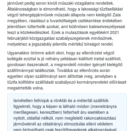
járművet pedig soron kívüli műszaki vizsgálatra rendeltek.
Általánosságban is elmondható, hogy a lakossági tűzifaellátást
végző tehergépjárművek műszaki állapota nem kielégítő Zala
megyében, ráadásul a fuvarköltségek csökkentése érdekében
jelentősen túlterhelik azokat, ami különösen balesetveszélyessé
teszi a közlekedésüket. Ezek a mulasztások egyébként 2021
februárjától közigazgatási szabályszegésnek minősülnek,
melyekhez a jogszabály jelentős mértékű bírságot rendel.
Ugyanakkor örömre adott okot, hogy az ellenőrzést végző
kollégák ezúttal is jó néhány példásan kiállított irattal szállított,
gondosan összerakott, a megrendelő minden igényét kielégítő
szállítmánnyal találkoztak. Továbbá az ellenőrzés során
egyetlen olyan szállítmányt sem állítottak meg, amelyben a
tűzifa külföldre szállítását szabályozó kormányrendelet előírásait
megsértették volna.
Ismételten felhívjuk a rönkfát és a méterfát szállítók
figyelmét, hogy a képen is látható módon (menetirányra
merőlegesen, keresztben) felterhelt áru esetében a
nyitott, oldalfal nélküli, nem megfelelő rakoncakiosztású
járműveknél az oldalirányú elmozdulás elleni védelem
nem biztosítható csak feszítőhevederek alkalmazásával.