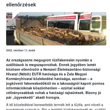
ellenőrzések
2022. október 11, kedd
Az országszerte megugrott tűzifakereslet nyomán a
szállítások is megszaporodtak. Ennek jegyében ismét
közösen ellenőrzött a Nemzeti Élelmiszerlánc-biztonsági
Hivatal (Nébih) EUTR hatósága és a Zala Megyei
Kormányhivatal közlekedési hatósága, azonban – a
jogkövető fakereskedőktől és a lakosságtól kapott pontos
információknak köszönhetően – ezúttal sokkal
célirányosabbak voltak a hatósági rajtaütések. Bizony jó
pár „ügyeskedő” akadt horogra.
A tél közeledtével keresettebb termék lett a tűzifa, ami növeli a
jogsértések számát is. Bár a legtöbb tűzifakereskedő és -szállító