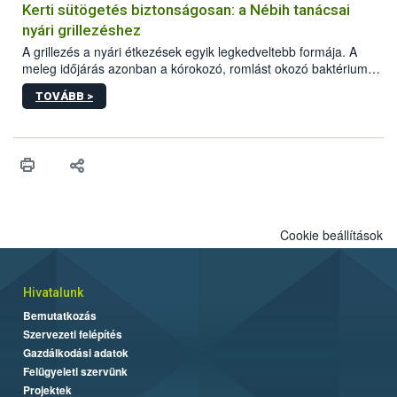
védekezésre. Az Oroganic készítmény kis kiszerelésben kiskerti
Kerti sütögetés biztonságosan: a Nébih tanácsai
felhasználók számára is elérhető és ökológiai termesztésben is
nyári grillezéshez
engedélyezett.
A grillezés a nyári étkezések egyik legkedveltebb formája. A
meleg időjárás azonban a kórokozó, romlást okozó baktériumok
gyorsabb szaporodásának is kedvez. A szabadtéri sütögetés
TOVÁBB >
ezért nem csupán a megfelelő sütési technikáról szól: legalább
ilyen fontos az alapanyagok biztonságos kezelése, az alapvető
higiéniai szabályok betartása, a megfelelő hőkezelés, valamint a
maradékok szakszerű tárolása. A Nemzeti Élelmiszerlánc-
biztonsági Hivatal (Nébih) Oktatási Programja összegyűjtötte a
biztonságos grillezés legfontosabb tudnivalóit.
Cookie beállítások
Hivatalunk
Bemutatkozás
Szervezeti felépítés
Gazdálkodási adatok
Felügyeleti szervünk
Projektek