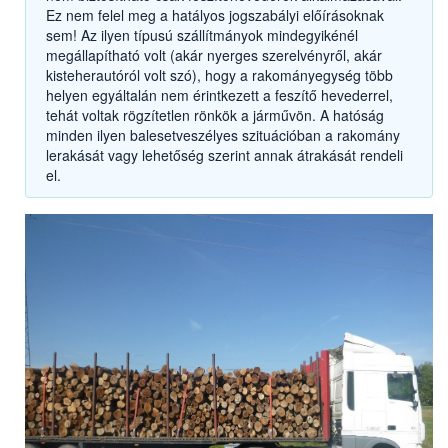
Ez nem felel meg a hatályos jogszabályi előírásoknak
sem! Az ilyen típusú szállítmányok mindegyikénél
megállapítható volt (akár nyerges szerelvényről, akár
kisteherautóról volt szó), hogy a rakományegység több
helyen egyáltalán nem érintkezett a feszítő hevederrel,
tehát voltak rögzítetlen rönkök a járművön. A hatóság
minden ilyen balesetveszélyes szituációban a rakomány
lerakását vagy lehetőség szerint annak átrakását rendeli
el.