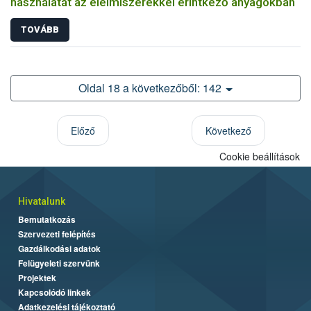
használatát az élelmiszerekkel érintkező anyagokban
TOVÁBB
Oldal 18 a következőből: 142
Előző
Következő
Cookie beállítások
Hivatalunk
Bemutatkozás
Szervezeti felépítés
Gazdálkodási adatok
Felügyeleti szervünk
Projektek
Kapcsolódó linkek
Adatkezelési tájékoztató