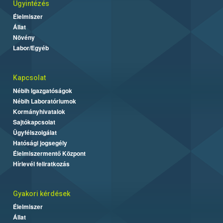
Ügyintézés
Élelmiszer
Állat
Növény
Labor/Egyéb
Kapcsolat
Nébih Igazgatóságok
Nébih Laboratóriumok
Kormányhivatalok
Sajtókapcsolat
Ügyfélszolgálat
Hatósági jogsegély
Élelmiszermentő Központ
Hírlevél feliratkozás
Gyakori kérdések
Élelmiszer
Állat