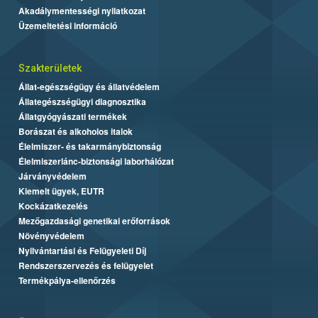
Akadálymentességi nyilatkozat
Üzemeltetési információ
Szakterületek
Állat-egészségügy és állatvédelem
Állategészségügyi diagnosztika
Állatgyógyászati termékek
Borászat és alkoholos italok
Élelmiszer- és takarmánybiztonság
Élelmiszerlánc-biztonsági laborhálózat
Járványvédelem
Kiemelt ügyek, EUTR
Kockázatkezelés
Mezőgazdasági genetikai erőforrások
Növényvédelem
Nyilvántartási és Felügyeleti Díj
Rendszerszervezés és felügyelet
Termékpálya-ellenőrzés