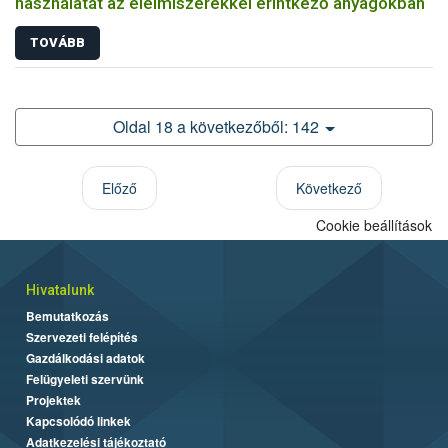
használatát az élelmiszerekkel érintkező anyagokban
TOVÁBB
Oldal 18 a következőből: 142
Előző
Következő
Cookie beállítások
Hivatalunk
Bemutatkozás
Szervezeti felépítés
Gazdálkodási adatok
Felügyeleti szervünk
Projektek
Kapcsolódó linkek
Adatkezelési tájékoztató