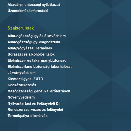
Akadálymentességi nyilatkozat
Üzemeltetési információ
Szakterületek
Állat-egészségügy és állatvédelem
Állategészségügyi diagnosztika
Állatgyógyászati termékek
Borászat és alkoholos italok
Élelmiszer- és takarmánybiztonság
Élelmiszerlánc-biztonsági laborhálózat
Járványvédelem
Kiemelt ügyek, EUTR
Kockázatkezelés
Mezőgazdasági genetikai erőforrások
Növényvédelem
Nyilvántartási és Felügyeleti Díj
Rendszerszervezés és felügyelet
Termékpálya-ellenőrzés