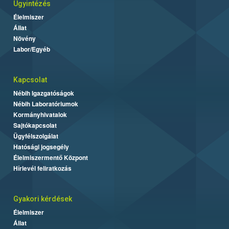
Ügyintézés
Élelmiszer
Állat
Növény
Labor/Egyéb
Kapcsolat
Nébih Igazgatóságok
Nébih Laboratóriumok
Kormányhivatalok
Sajtókapcsolat
Ügyfélszolgálat
Hatósági jogsegély
Élelmiszermentő Központ
Hírlevél feliratkozás
Gyakori kérdések
Élelmiszer
Állat