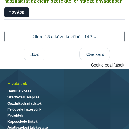
használatát az élelmiszerekkel érintkező anyagokban
TOVÁBB
Oldal 18 a következőből: 142
Előző
Következő
Cookie beállítások
Hivatalunk
Bemutatkozás
Szervezeti felépítés
Gazdálkodási adatok
Felügyeleti szervünk
Projektek
Kapcsolódó linkek
Adatkezelési tájékoztató