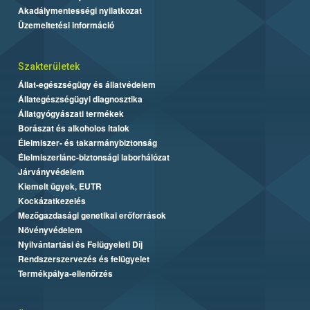
Akadálymentességi nyilatkozat
Üzemeltetési információ
Szakterületek
Állat-egészségügy és állatvédelem
Állategészségügyi diagnosztika
Állatgyógyászati termékek
Borászat és alkoholos italok
Élelmiszer- és takarmánybiztonság
Élelmiszerlánc-biztonsági laborhálózat
Járványvédelem
Kiemelt ügyek, EUTR
Kockázatkezelés
Mezőgazdasági genetikai erőforrások
Növényvédelem
Nyilvántartási és Felügyeleti Díj
Rendszerszervezés és felügyelet
Termékpálya-ellenőrzés