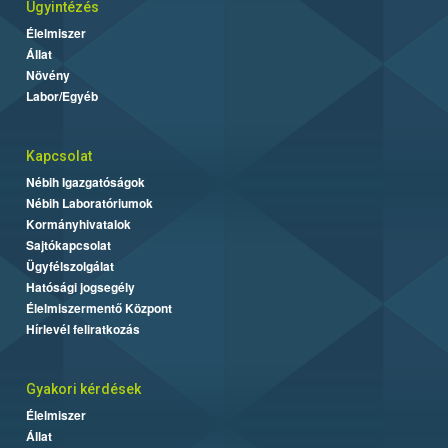
Ügyintézés
Élelmiszer
Állat
Növény
Labor/Egyéb
Kapcsolat
Nébih Igazgatóságok
Nébih Laboratóriumok
Kormányhivatalok
Sajtókapcsolat
Ügyfélszolgálat
Hatósági jogsegély
Élelmiszermentő Központ
Hírlevél feliratkozás
Gyakori kérdések
Élelmiszer
Állat