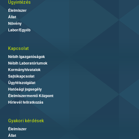
Ügyintézés
Élelmiszer
Állat
Növény
Labor/Egyéb
Kapcsolat
Nébih Igazgatóságok
Nébih Laboratóriumok
Kormányhivatalok
Sajtókapcsolat
Ügyfélszolgálat
Hatósági jogsegély
Élelmiszermentő Központ
Hírlevél feliratkozás
Gyakori kérdések
Élelmiszer
Állat