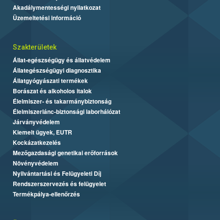
Akadálymentességi nyilatkozat
Üzemeltetési információ
Szakterületek
Állat-egészségügy és állatvédelem
Állategészségügyi diagnosztika
Állatgyógyászati termékek
Borászat és alkoholos italok
Élelmiszer- és takarmánybiztonság
Élelmiszerlánc-biztonsági laborhálózat
Járványvédelem
Kiemelt ügyek, EUTR
Kockázatkezelés
Mezőgazdasági genetikai erőforrások
Növényvédelem
Nyilvántartási és Felügyeleti Díj
Rendszerszervezés és felügyelet
Termékpálya-ellenőrzés