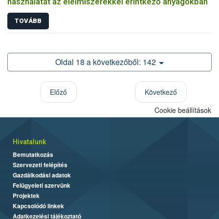
használatát az élelmiszerekkel érintkező anyagokban
TOVÁBB
Oldal 18 a következőből: 142
Előző
Következő
Cookie beállítások
Hivatalunk
Bemutatkozás
Szervezeti felépítés
Gazdálkodási adatok
Felügyeleti szervünk
Projektek
Kapcsolódó linkek
Adatkezelési tájékoztató