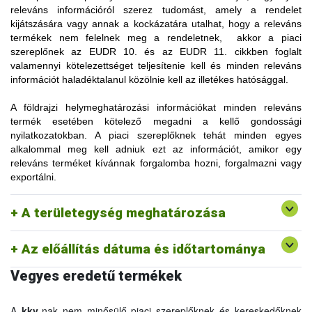
releváns információról szerez tudomást, amely a rendelet
kijátszására vagy annak a kockázatára utalhat, hogy a releváns
termékek nem felelnek meg a rendeletnek, akkor a piaci
szereplőnek az EUDR 10. és az EUDR 11. cikkben foglalt
valamennyi kötelezettséget teljesítenie kell és minden releváns
információt haladéktalanul közölnie kell az illetékes hatósággal.
A földrajzi helymeghatározási információkat minden releváns
A rendelet értelmében a földrajzi helymeghatározás tárgyát
termék esetében kötelező megadni a kellő gondossági
képező „területegység” fogalmát az EUDR 2. cikk (27)
nyilatkozatokban. A piaci szereplőknek tehát minden egyes
bekezdése a következőképpen határozza meg:
alkalommal meg kell adniuk ezt az információt, amikor egy
„adott ingatlanon található, az előállító ország joga által
releváns terméket kívánnak forgalomba hozni, forgalmazni vagy
elismert földterület, ahol kellőképpen homogén körülmények
exportálni.
vannak ahhoz, hogy összesített szinten értékelni lehessen az
erdőirtásnak és az erdőpusztulásnak az adott földterületen
előállított releváns árukhoz kapcsolódó kockázatát”.
A területegység meghatározása
Az előállítás dátuma és időtartománya
Vegyes eredetű termékek
A
kkv
-nak nem minősülő piaci szereplőknek és kereskedőknek