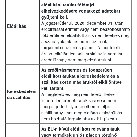
előállítási terület földrajzi
elhelyezkedésére vonatkozó adatokat
gyűjteni kell.
A jogszerűtlenül, 2020. december 31. után
Előállítás
erdőirtással érintett vagy nem beazonosítható
földterületen előállított áruk nem felelnek meg
a szabályoknak, és nem hozhatók
forgalomba az uniós piacon. A megfelelő
árukat elkülönítve kell tárolni az ismeretlen
eredetű vagy nem megfelelő áruktól.
Az erdőirtásmentes és jogszerűen
előállított árukat a kereskedelem és a
szállítás során más áruktól elkülönítve
kell tartani.
Kereskedelem
A megfelelő és meg nem felelő, illetve
és szállítás
ismeretlen eredetű áruk keverése nem
megengedett. Ilyen esetben a teljes
szállítmány nem megfelelőnek minősül és
nem hozható forgalomba az EU piacán.
Az EU-n kívül előállított releváns áruk
vagy termékek uniós piacon történő