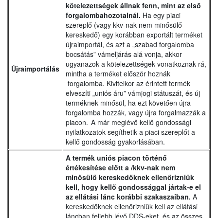
kötelezettségek állnak fenn, mint az első
forgalombahozotalnál.
Ha egy piaci
szereplő (vagy kkv-nak nem minősülő
kereskedő) egy korábban exportált terméket
újraimportál, és azt a „szabad forgalomba
bocsátás” vámeljárás alá vonja, akkor
ugyanazok a kötelezettségek vonatkoznak rá,
Újraimportálás
mintha a terméket először hoznák
forgalomba. Kivitelkor az érintett termék
elveszíti „uniós áru” vámjogi státuszát, és új
terméknek minősül, ha ezt követően újra
forgalomba hozzák, vagy újra forgalmazzák a
piacon. A már meglévő kellő gondossági
nyilatkozatok segíthetik a piaci szereplőt a
kellő gondosság gyakorlásában.
A termék uniós piacon történő
értékesítése előtt a /kkv-nak nem
minősülő kereskedőknek ellenőrizniük
kell, hogy kellő gondossággal jártak-e el
az ellátási lánc korábbi szakaszaiban.
A
kereskedőknek ellenőrizniük kell az ellátási
láncban feljebb lévő DDS-eket, és az összes