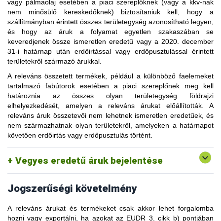
vagy
pálmaolaj
esetében a piaci szereplőknek (vagy a kkv-nak
Például, amikor a silóban tárolt áruk egy részét leürítik, ez
nem minősülő kereskedőknek) biztosítaniuk kell, hogy a
biztonságosan elvégezhető úgy, hogy nyilatkoznak a silóba
szállítmányban érintett összes területegység azonosítható legyen,
korábban bekerült összes áru földrajzi helyzetéről, legalább a
és hogy az áruk a folyamat egyetlen szakaszában se
siló kapacitásának 200%-áig, feltéve, hogy a silóban az
keveredjenek össze ismeretlen eredetű vagy a 2020. december
elsőként be, elsőként ki (FIFO) rendszer működik, tehát a
31-i határnap után erdőirtással vagy erdőpusztulással érintett
tárolt áruk mozgása időrendi sorrendben történik.
területekről származó árukkal.
A rendelet lényege, hogy összhangot biztosítson a forgalomba
Ez a megközelítés érvényes a halmokban, tartályokban stb.
A
releváns összetett termékek
, például a
különböző faelemeket
hozott áruk/termékek
és a tényleges előállításuk helyszínéül
tárolt releváns árukra vagy termékekre és minden, folyamatos
tartalmazó fabútorok
esetében a piaci szereplőnek meg kell
szolgáló területegységek között. A piaci szereplő azonban
feldolgozási folyamatra.
határoznia az összes olyan területegység földrajzi
bizonyos körülmények között az áruk tényleges előállítási
elhelyezkedését, amelyen a releváns árukat előállították. A
A rendelet szerint
nem engedhető meg
az a gyakorlat, hogy
helyét meghaladó mennyiségű földterület földrajzi koordinátáit
releváns áruk összetevői nem lehetnek ismeretlen eredetűek, és
a silóba került teljes mennyiségű áru helyett csak annak
is megadhatja.
nem származhatnak olyan területekről, amelyeken a határnapot
a mennyiségnek az előállítási helyét jelentik be, amit az EU-
követően erdőirtás vagy erdőpusztulás történt.
ban forgalomba hoztak, mivel ez sérti a rendelet azon
A piaci szereplők csak akkor jelenthetnek be „többlet” területet,
szabályozását, mely tiltja ismeretlen eredetű termékek
ha az ömlesztett áru teljes mértékben nyomon követhető a
forgalomba hozatalát az uniós piacon.
területegységig, és nem keveredik ismeretlen eredetű vagy
Vegyes eredetű áruk bejelentése
nem megfelelő árukkal.
A
piaci szereplő
a termelő földrajzi helyadatait is
használhatja. Azonban a piaci szereplő a
felelős az adatok
Ha a piaci szereplő a kellő gondossági nyilatkozatban
Jogszerűségi követelmény
pontosságáért, nem pedig a termelő
, aki azokat
„többletet” jelent be, akkor teljes felelősséget vállal valamennyi
szolgáltatja.
olyan területegység megfelelőségéért, amelyre vonatkozóan
A releváns árukat és termékeket csak akkor lehet forgalomba
A rendelet nem vonatkozik azokra a termelőkre, akik nem
földrajzi helymeghatározást adott meg, függetlenül attól, hogy
hozni vagy exportálni, ha azokat az EUDR 3. cikk b) pontjában