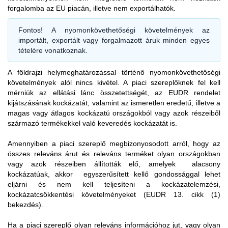
információkat.
termék előállításának dátumára vagy időtartományára
forgalomba az EU piacán, illetve nem exportálhatók.
vonatkozó információkat nem kell feltüntetni a kellő
Az EUDR rendelet 1. cikkének (2) bekezdése szerint,
gondossági nyilatkozatban, de a piaci szereplőknek ezeket az
Fontos!
A nyomonkövethetőségi követelmények az
valamint a 2. cikk (14) bekezdésében szereplő „előállított”
információkat össze kell gyűjteniük, rendszerezniük kell és öt
importált, exportált vagy forgalmazott áruk minden egyes
fogalom meghatározásával összhangban az EUDR nem
évig meg kell őrizniük őket (EUDR 9. cikk).
tételére vonatkoznak.
vonatkozik a szarvasmarhára és a szarvasmarhából
származó termékekre, ha a szarvasmarha a rendelet
A földrajzi helymeghatározással történő nyomonkövethetőségi
hatálybalépése előtt, azaz 2023. június 29. előtt született.
Szarvasmarha
követelmények alól
nincs kivétel
. A piaci szereplőknek fel kell
mérniük az ellátási lánc összetettségét, az EUDR rendelet
kijátszásának kockázatát, valamint az ismeretlen eredetű, illetve a
magas vagy átlagos kockázatú országokból vagy azok részeiből
származó termékekkel való keveredés kockázatát is.
Amennyiben a piaci szereplő megbizonyosodott arról, hogy az
összes releváns árut és releváns terméket olyan országokban
vagy azok részeiben állították elő, amelyek alacsony
kockázatúak, akkor
egyszerűsített kellő gondossággal lehet
eljárni
és nem kell teljesíteni a kockázatelemzési,
kockázatcsökkentési követelményeket (EUDR 13. cikk (1)
bekezdés).
Ha a piaci szereplő olyan releváns információhoz jut, vagy olyan