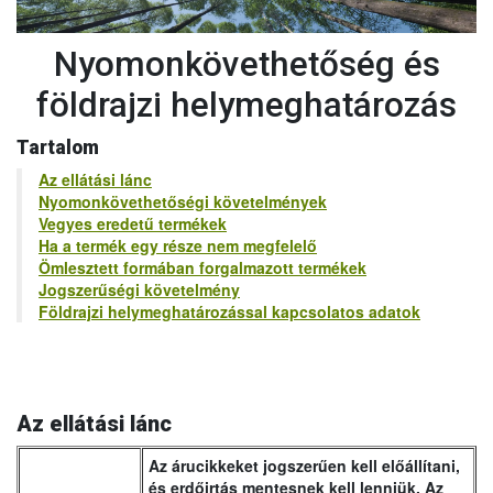
Nyomonkövethetőség és
földrajzi helymeghatározás
Tartalom
Az ellátási lánc
Nyomonkövethetőségi követelmények
Vegyes eredetű termékek
Ha a termék egy része nem megfelelő
Ömlesztett formában forgalmazott termékek
Jogszerűségi követelmény
Földrajzi helymeghatározással kapcsolatos adatok
Az ellátási lánc
Az árucikkeket jogszerűen kell előállítani,
és erdőirtás mentesnek kell lenniük. Az