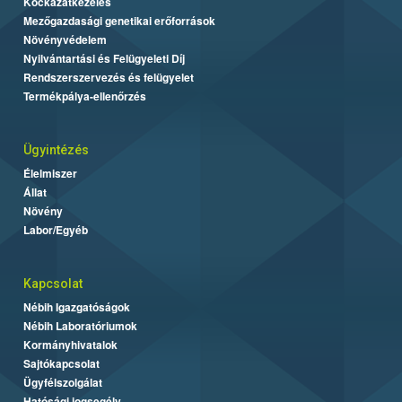
Kockázatkezelés
Mezőgazdasági genetikai erőforrások
Növényvédelem
Nyilvántartási és Felügyeleti Díj
Rendszerszervezés és felügyelet
Termékpálya-ellenőrzés
Ügyintézés
Élelmiszer
Állat
Növény
Labor/Egyéb
Kapcsolat
Nébih Igazgatóságok
Nébih Laboratóriumok
Kormányhivatalok
Sajtókapcsolat
Ügyfélszolgálat
Hatósági jogsegély