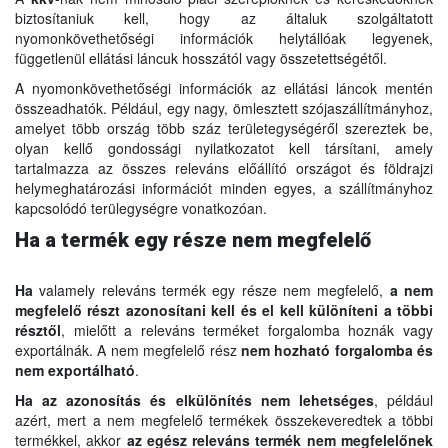
biztosítaniuk kell, hogy az általuk szolgáltatott
nyomonkövethetőségi információk helytállóak legyenek,
függetlenül ellátási láncuk hosszától vagy összetettségétől.
A nyomonkövethetőségi információk az ellátási láncok mentén
összeadhatók. Például, egy nagy, ömlesztett szójaszállítmányhoz,
amelyet több ország több száz területegységéről szereztek be,
olyan kellő gondossági nyilatkozatot kell társítani, amely
tartalmazza az összes releváns előállító országot és földrajzi
helymeghatározási információt minden egyes, a szállítmányhoz
kapcsolódó terülegységre vonatkozóan.
Ha a termék egy része nem megfelelő
Ha
valamely releváns termék egy része nem megfelelő,
a nem
megfelelő részt azonosítani kell és el kell különíteni a többi
résztől
, mielőtt a releváns terméket forgalomba hoznák vagy
exportálnák. A nem megfelelő rész
nem hozható forgalomba és
nem exportálható
.
Ha az azonosítás és elkülönítés nem lehetséges
, például
azért, mert a nem megfelelő termékek összekeveredtek a többi
termékkel, akkor
az egész releváns termék nem megfelelőnek