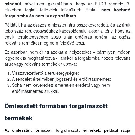
minősül
, mivel nem garantálható, hogy az EUDR rendelet 3.
cikkében foglalt feltételek teljesülnek. Emiatt
nem hozható
forgalomba és nem is exportálható.
Például, ha az összes ömlesztett áru összekeveredett, és az áruk
több száz területegységhez kapcsolódnak, akkor a tény, hogy az
egyik területegységen 2020 után erdőirtás történt, az egész
releváns terméket meg nem felelővé teszi.
A piaci szereplőnek minden, az EU-ba ténylegesen beszállított
Ez azonban nem érinti azokat a helyzeteket – bármilyen módon
áru előállítási helyét be kell jelentenie.
legyenek is meghatározva -, amikor a forgalomba hozott releváns
áruk vagy releváns termékek 100%-a:
Például, ha több előállítási helyről származó, megfelelő áru
keveredik össze ugyanabban a silóban, halomban, kupacban,
Visszavezethető a területegységre;
tartályban stb., majd ezen áruk egy részét az EU piacán
A rendelet értelmében jogszerű és erdőirtásmentes;
forgalomba hozzák:
Soha nem keveredett ismeretlen eredetű vagy nem
- a bejelentett előállítási helynek
tartalmaznia kell a silóba az
erdőirtásmentes árukkal.
utolsó ürítés óta bekerült
(és ezért potenciálisan a
szállítmányba kerülő)
összes áru előállítási helyét
.
Ömlesztett formában forgalmazott
- Ha a silókat nem ürítik rendszeresen, a piaci szereplőnek
nyilatkoznia kell az összes, a silóba egy adott időszakban
termékek
bekerült áru előállítási helyéről. Ez biztosítja, hogy az
ismeretlen előállítási helyről származó áruk ne keveredjenek
Az
össze a folyamat során.
ömlesztett formában forgalmazott termékek, például szója