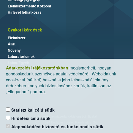
Élelmiszermentő Központ
Hírlevél feliratkozás
Gyakori kérdések
Élelmiszer
Állat
Növény
Laboratóriumok
Labor/Egyéb
Adatkezelési tájékoztatónkban
megismerheti, hogyan
gondoskodunk személyes adatai védelméről. Weboldalunk
cookie-kat (sütiket) használ a jobb felhasználói élmény
érdekében, melynek biztosításához kérjük, kattintson az
„Elfogadom” gombra.
Statisztikai célú sütik
Nemzeti Élelmiszerlánc-biztonsági Hivatal
Hirdetési célú sütik
Cím: 1024 Budapest, Keleti Károly utca. 24.
Alapműködést biztosító és funkcionális sütik
Levelezési cím: 1525 Budapest. Pf. 30.