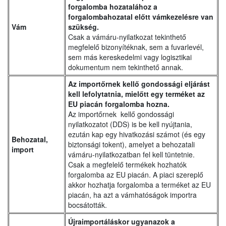
forgalomba hozatalához a
forgalombahozatal előtt vámkezelésre van
Vám
szükség.
Csak a vámáru-nyilatkozat tekinthető
megfelelő bizonyítéknak, sem a fuvarlevél,
sem más kereskedelmi vagy logisztikai
dokumentum nem tekinthető annak.
Az importőrnek kellő gondossági eljárást
kell lefolytatnia, mielőtt egy terméket az
EU piacán forgalomba hozna.
Az importőrnek kellő gondossági
nyilatkozatot (DDS) is be kell nyújtania,
ezután kap egy hivatkozási számot (és egy
Behozatal,
biztonsági tokent), amelyet a behozatali
import
vámáru-nyilatkozatban fel kell tüntetnie.
Csak a megfelelő termékek hozhatók
forgalomba az EU piacán. A piaci szereplő
akkor hozhatja forgalomba a terméket az EU
piacán, ha azt a vámhatóságok importra
bocsátották.
Újraimportáláskor ugyanazok a