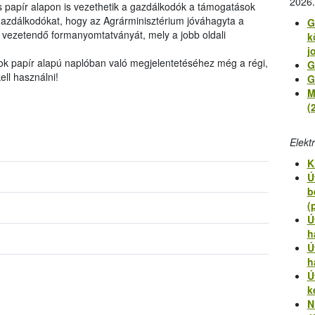
2026.
 papír alapon is vezethetik a gazdálkodók a támogatások
 gazdálkodókat, hogy az Agrárminisztérium jóváhagyta a
G
 vezetendő formanyomtatványát, mely a jobb oldali
k
j
tok papír alapú naplóban való megjelentetéséhez még a régi,
G
ell használni!
G
M
(
Elekt
K
Ú
b
(
Ú
h
Ú
h
Ú
k
N