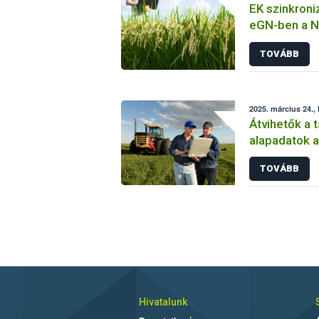
EK szinkroniz
eGN-ben a N
TOVÁBB
2025. március 24., 
Átvihetők a t
alapadatok a
Gazdálkodás
TOVÁBB
Hivatalunk