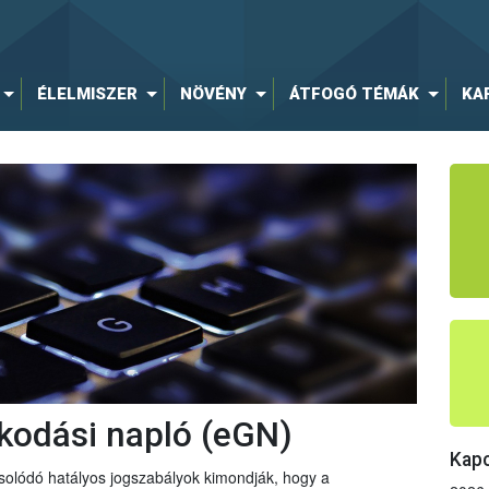
ÉLELMISZER
NÖVÉNY
ÁTFOGÓ TÉMÁK
KA
lkodási napló (eGN)
Kapc
olódó hatályos jogszabályok kimondják, hogy a