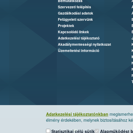
Bemutatkozás
Szervezeti felépítés
Gazdálkodási adatok
Felügyeleti szervünk
Projektek
Kapcsolódó linkek
Adatkezelési tájékoztató
Akadálymentességi nyilatkozat
Üzemeltetési információ
Adatkezelési tájékoztatónkban
megismerheti
élmény érdekében, melynek biztosításához kér
Statisztikai célú sütik
Alapműködést biz