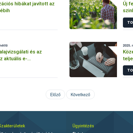
ációs hibákat javított az
Új f
ébih
szin
TO
hétfő
2025. 
alajvizsgálati és az
Közelgő h
z aktuális e-
telj
i Naplóba
TO
Előző
Következő
Szakterületek
Ügyintézés