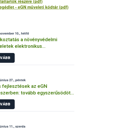
llattartók részére (pdf)
egédlet - eGN műveleti kódtár (pdf)
november 10., hétfő
koztatás a növényvédelmi
letek elektronikus
vántartásáról
VÁBB
június 27., péntek
s fejlesztések az eGN
szerben: tovább egyszerűsödött
datkezelés
VÁBB
június 11., szerda