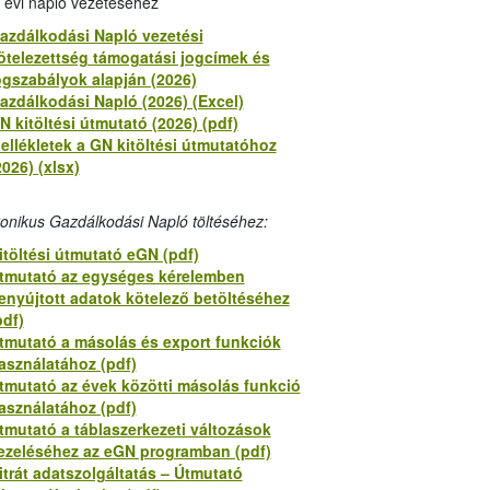
 évi napló vezetéséhez
azdálkodási Napló vezetési
ötelezettség támogatási jogcímek és
ogszabályok alapján (2026)
azdálkodási Napló (2026) (Excel)
N kitöltési útmutató (2026) (pdf)
ellékletek a GN kitöltési útmutatóhoz
2026) (xlsx)
ronikus Gazdálkodási Napló töltéséhez:
itöltési útmutató eGN (pdf)
tmutató az egységes kérelemben
enyújtott adatok kötelező betöltéséhez
pdf)
tmutató a másolás és export funkciók
asználatához (pdf)
tmutató az évek közötti másolás funkció
asználatához (pdf)
tmutató a táblaszerkezeti változások
ezeléséhez az eGN programban (pdf)
itrát adatszolgáltatás – Útmutató