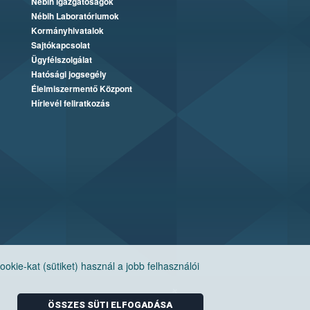
Nébih Igazgatóságok
Nébih Laboratóriumok
Kormányhivatalok
Sajtókapcsolat
Ügyfélszolgálat
Hatósági jogsegély
Élelmiszermentő Központ
Hírlevél feliratkozás
ie-kat (sütiket) használ a jobb felhasználói
ÖSSZES SÜTI ELFOGADÁSA