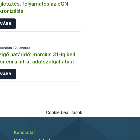
ejlesztés: folyamatos az eGN
kronizálás
VÁBB
március 12., szerda
atáridő: március 31-ig kell
esíteni a nitrát adatszolgáltatást
VÁBB
Cookie beállítások
Kapcsolat