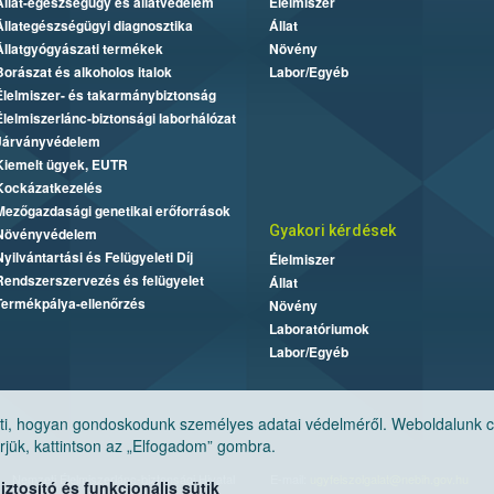
Állat-egészségügy és állatvédelem
Élelmiszer
Állategészségügyi diagnosztika
Állat
Állatgyógyászati termékek
Növény
Borászat és alkoholos italok
Labor/Egyéb
Élelmiszer- és takarmánybiztonság
Élelmiszerlánc-biztonsági laborhálózat
Járványvédelem
Kiemelt ügyek, EUTR
Kockázatkezelés
Mezőgazdasági genetikai erőforrások
Gyakori kérdések
Növényvédelem
Nyilvántartási és Felügyeleti Díj
Élelmiszer
Rendszerszervezés és felügyelet
Állat
Termékpálya-ellenőrzés
Növény
Laboratóriumok
Labor/Egyéb
, hogyan gondoskodunk személyes adatai védelméről. Weboldalunk cook
jük, kattintson az „Elfogadom” gombra.
Nemzeti Élelmiszerlánc-biztonsági Hivatal
E-mail:
ugyfelszolgalat@nebih.gov.hu
tosító és funkcionális sütik