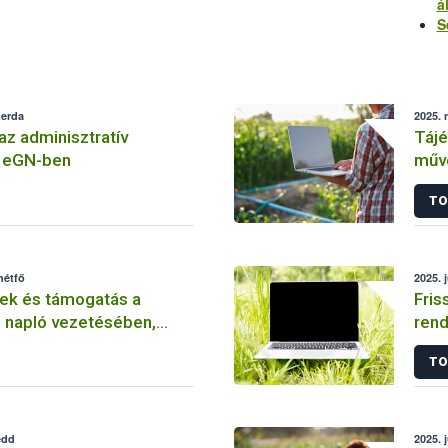
á
S
zerda
2025. 
z adminisztratív
Tájé
z eGN-ben
műve
nyil
TO
hétfő
2025. 
sek és támogatás a
Fris
 napló vezetésében,
rend
itrát adatszolgáltatásban
az a
TO
edd
2025. 