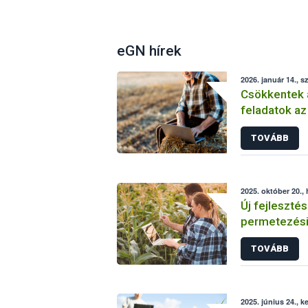
eGN hírek
2026. január 14., s
Csökkentek a
feladatok a
TOVÁBB
2025. október 20., 
Új fejleszté
permetezési
valamint a n
TOVÁBB
2025. június 24., k