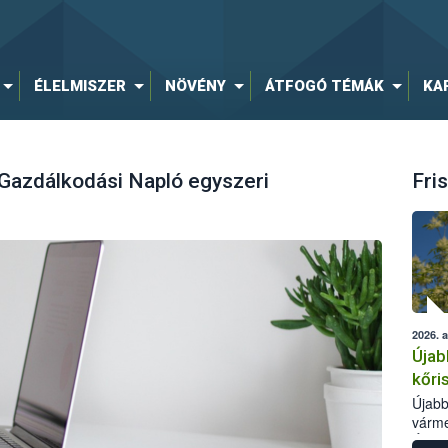
ÉLELMISZER
NÖVÉNY
ÁTFOGÓ TÉMÁK
KA
 Gazdálkodási Napló egyszeri
Fris
2026. 
Újab
kőri
Újabb
várme
Élelm