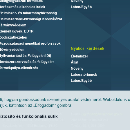
Állatgyógyászati termékek
Növény
Borászat és alkoholos italok
Labor/Egyéb
Élelmiszer- és takarmánybiztonság
Élelmiszerlánc-biztonsági laborhálózat
Járványvédelem
Kiemelt ügyek, EUTR
Kockázatkezelés
Mezőgazdasági genetikai erőforrások
Gyakori kérdések
Növényvédelem
Nyilvántartási és Felügyeleti Díj
Élelmiszer
Rendszerszervezés és felügyelet
Állat
Termékpálya-ellenőrzés
Növény
Laboratóriumok
Labor/Egyéb
, hogyan gondoskodunk személyes adatai védelméről. Weboldalunk cook
jük, kattintson az „Elfogadom” gombra.
Nemzeti Élelmiszerlánc-biztonsági Hivatal
E-mail:
ugyfelszolgalat@nebih.gov.hu
tosító és funkcionális sütik
Cím: 1024 Budapest, Keleti Károly utca. 24.
Zöld szám: 06-80/263-244
Levelezési cím: 1525 Budapest. Pf. 30.
Telefon: 06-1/ 336-9000