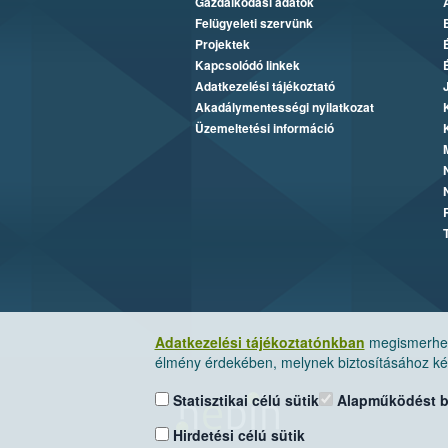
Gazdálkodási adatok
Felügyeleti szervünk
Projektek
Kapcsolódó linkek
Adatkezelési tájékoztató
Akadálymentességi nyilatkozat
Üzemeltetési információ
Adatkezelési tájékoztatónkban
megismerheti
élmény érdekében, melynek biztosításához kér
Statisztikai célú sütik
Alapműködést biz
Hirdetési célú sütik