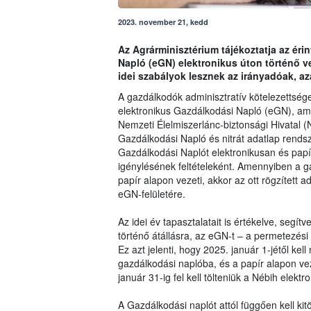
2023. november 21, kedd
Az Agrárminisztérium tájékoztatja az éri
Napló (eGN) elektronikus úton történő ve
idei szabályok lesznek az irányadóak, aza
A gazdálkodók adminisztratív kötelezettség
elektronikus Gazdálkodási Napló (eGN), ami
Nemzeti Élelmiszerlánc-biztonsági Hivatal (
Gazdálkodási Napló és nitrát adatlap rendsz
Gazdálkodási Naplót elektronikusan és papí
igénylésének feltételeként. Amennyiben a 
papír alapon vezeti, akkor az ott rögzített a
eGN-felületére.
Az idei év tapasztalatait is értékelve, segí
történő átállásra, az eGN-t – a permetezési 
Ez azt jelenti, hogy 2025. január 1-jétől kel
gazdálkodási naplóba, és a papír alapon ve
január 31-ig fel kell tölteniük a Nébih elekt
A Gazdálkodási naplót attól függően kell ki