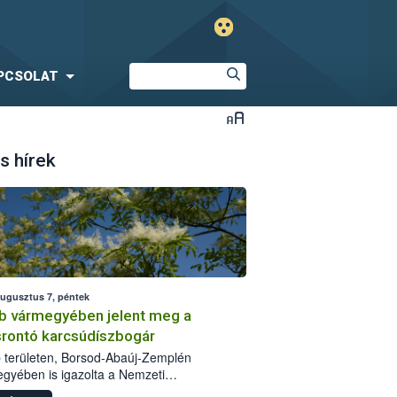
PCSOLAT
s hírek
augusztus 7, péntek
b vármegyében jelent meg a
srontó karcsúdíszbogár
 területen, Borsod-Abaúj-Zemplén
gyében is igazolta a Nemzeti
iszerlánc-biztonsági Hivatal (Nébih) a