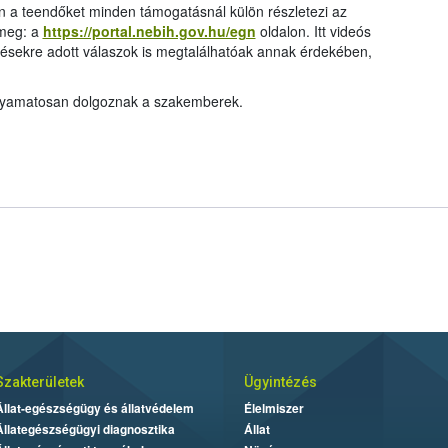
 a teendőket minden támogatásnál külön részletezi az
 meg: a
https://portal.nebih.gov.hu/egn
oldalon. Itt videós
désekre adott válaszok is megtalálhatóak annak érdekében,
 folyamatosan dolgoznak a szakemberek.
Szakterületek
Ügyintézés
Állat-egészségügy és állatvédelem
Élelmiszer
Állategészségügyi diagnosztika
Állat