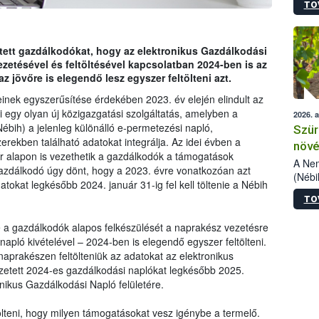
TO
kőris
jelen
talál
azono
ntett gazdálkodókat, hogy az elektronikus Gazdálkodási
folyta
zetésével és feltöltésével kapcsolatban 2024-ben is az
intéz
z jövőre is elegendő lesz egyszer feltölteni azt.
össze
einek egyszerűsítése érdekében 2023. év elején elindult az
érdek
 egy olyan új közigazgatási szolgáltatás, amelyben a
2026. 
Nébih) a jelenleg különálló e-permetezési napló,
Szür
erekben található adatokat integrálja. Az idei évben a
növé
r alapon is vezethetik a gazdálkodók a támogatások
szől
A Nem
gazdálkodó úgy dönt, hogy a 2023. évre vonatkozóan azt
(Nébi
datokat legkésőbb 2024. január 31-ig fel kell töltenie a Nébih
Klart
TO
módos
egész
tve a gazdálkodók alapos felkészülését a naprakész vezetésre
felha
napló kivételével – 2024-ben is elegendő egyszer feltölteni.
célja
l naprakészen feltölteniük az adatokat az elektronikus
lehet
zetett 2024-es gazdálkodási naplókat legkésőbb 2025.
Az Or
ronikus Gazdálkodási Napló felületére.
felha
terme
tölteni, hogy milyen támogatásokat vesz igénybe a termelő.