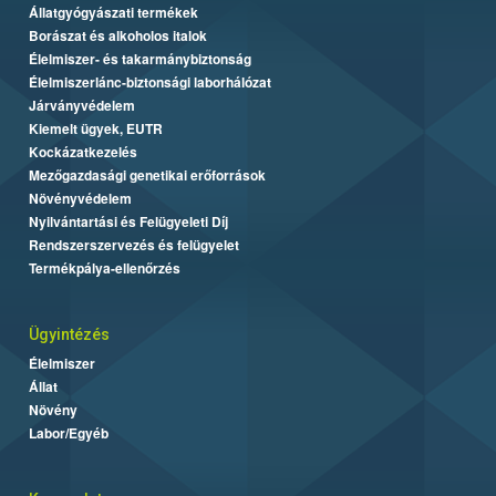
Állatgyógyászati termékek
Borászat és alkoholos italok
Élelmiszer- és takarmánybiztonság
Élelmiszerlánc-biztonsági laborhálózat
Járványvédelem
Kiemelt ügyek, EUTR
Kockázatkezelés
Mezőgazdasági genetikai erőforrások
Növényvédelem
Nyilvántartási és Felügyeleti Díj
Rendszerszervezés és felügyelet
Termékpálya-ellenőrzés
Ügyintézés
Élelmiszer
Állat
Növény
Labor/Egyéb