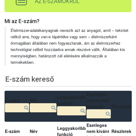
AZ E-SZÁMOKRÓL
Mi az E-szám?
Élelmiszer-adalékanyagnak nevezik azt az anyagot, amit – tekintet
nélkül arra, hogy van-e tápértéke vagy sem – élelmiszerként
önmagában általában nem fogyasztanak, ám az élelmiszerhez
technológiai célból hozzáadva annak részévé válik. Általában kis
mennyiségben, határozott cél elérésére alkalmazzák a
termékekben.
E-szám kereső
Esetleges
Leggyakoribb
E-szám
Név
nem kívánt
funkció
hatások
Részletek
Esetleges
Leggyakoribb
E-szám
Név
nem kívánt
Részletek
funkció