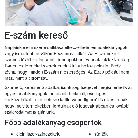
E-szám kereső
Napjaink élelmiszer-előállítása elképzelhetetlen adalékanyagok,
vagy ismertebb nevükön E-számok nélkül. Az E-számokról
számos tévhit kering a mindennapokban, vannak, akik kizárólag
E-mentes terméket szeretnének látni a boltok polcain. Pedig
tévhit, hogy minden E-szám mesterséges. Az E330 például nem
más, mint a citromsav.
Szűrhető, kereshető adatbázisunk segítségével megismerhetik az
egyes adalékanyagok fontosabb funkcióit, esetleges
kockázataikat, a részletekre kattintva pedig arról is olvashatnak,
hogy mely termékekben fordulnak elő leggyakrabban és további
szakirodalmat is ajánlunk.
Főbb adalékanyag csoportok
élelmiszer-színezékek,
sűrítők,