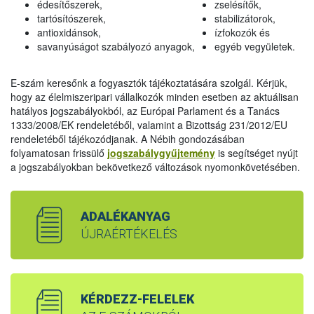
édesítőszerek,
zselésítők,
tartósítószerek,
stabilizátorok,
antioxidánsok,
ízfokozók és
savanyúságot szabályozó anyagok,
egyéb vegyületek.
E-szám keresőnk a fogyasztók tájékoztatására szolgál. Kérjük,
hogy az élelmiszeripari vállalkozók minden esetben az aktuálisan
hatályos jogszabályokból, az Európai Parlament és a Tanács
1333/2008/EK rendeletéből, valamint a Bizottság 231/2012/EU
rendeletéből tájékozódjanak. A Nébih gondozásában
folyamatosan frissülő
jogszabálygyűjtemény
is segítséget nyújt
a jogszabályokban bekövetkező változások nyomonkövetésében.
ADALÉKANYAG
ÚJRAÉRTÉKELÉS
KÉRDEZZ-FELELEK