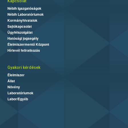
Kapcsolat
Nébih Igazgatóságok
Nébih Laboratóriumok
Kormányhivatalok
Sajtókapcsolat
Ügyfélszolgálat
Hatósági jogsegély
Élelmiszermentő Központ
Hírlevél feliratkozás
Gyakori kérdések
Élelmiszer
Állat
Növény
Laboratóriumok
Labor/Egyéb