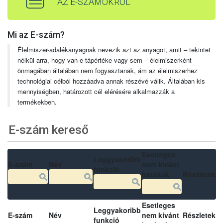
AZ E-SZÁMOKRÓL
Mi az E-szám?
Élelmiszer-adalékanyagnak nevezik azt az anyagot, amit – tekintet
nélkül arra, hogy van-e tápértéke vagy sem – élelmiszerként
önmagában általában nem fogyasztanak, ám az élelmiszerhez
technológiai célból hozzáadva annak részévé válik. Általában kis
mennyiségben, határozott cél elérésére alkalmazzák a
termékekben.
E-szám kereső
Esetleges
Leggyakoribb
E-szám
Név
nem kívánt
funkció
hatások
Részletek
Esetleges
Leggyakoribb
E-szám
Név
nem kívánt
Részletek
funkció