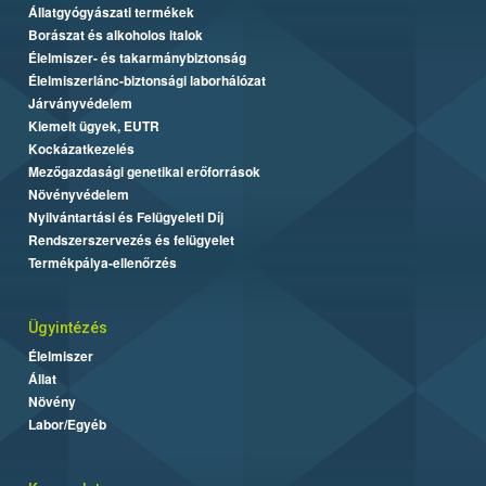
Állatgyógyászati termékek
Borászat és alkoholos italok
Élelmiszer- és takarmánybiztonság
Élelmiszerlánc-biztonsági laborhálózat
Járványvédelem
Kiemelt ügyek, EUTR
Kockázatkezelés
Mezőgazdasági genetikai erőforrások
Növényvédelem
Nyilvántartási és Felügyeleti Díj
Rendszerszervezés és felügyelet
Termékpálya-ellenőrzés
Ügyintézés
Élelmiszer
Állat
Növény
Labor/Egyéb