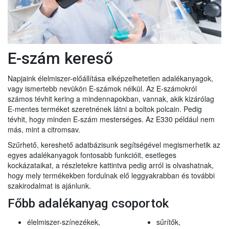
E-szám kereső
Napjaink élelmiszer-előállítása elképzelhetetlen adalékanyagok,
vagy ismertebb nevükön E-számok nélkül. Az E-számokról
számos tévhit kering a mindennapokban, vannak, akik kizárólag
E-mentes terméket szeretnének látni a boltok polcain. Pedig
tévhit, hogy minden E-szám mesterséges. Az E330 például nem
más, mint a citromsav.
Szűrhető, kereshető adatbázisunk segítségével megismerhetik az
egyes adalékanyagok fontosabb funkcióit, esetleges
kockázataikat, a részletekre kattintva pedig arról is olvashatnak,
hogy mely termékekben fordulnak elő leggyakrabban és további
szakirodalmat is ajánlunk.
Főbb adalékanyag csoportok
élelmiszer-színezékek,
sűrítők,