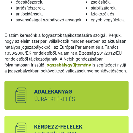
édesítőszerek,
zselésítők,
tartósítószerek,
stabilizátorok,
antioxidánsok,
ízfokozók és
savanyúságot szabályozó anyagok,
egyéb vegyületek.
E-szám keresőnk a fogyasztók tájékoztatására szolgál. Kérjük,
hogy az élelmiszeripari vállalkozók minden esetben az aktuálisan
hatályos jogszabályokból, az Európai Parlament és a Tanács
1333/2008/EK rendeletéből, valamint a Bizottság 231/2012/EU
rendeletéből tájékozódjanak. A Nébih gondozásában
folyamatosan frissülő
jogszabálygyűjtemény
is segítséget nyújt
a jogszabályokban bekövetkező változások nyomonkövetésében.
ADALÉKANYAG
ÚJRAÉRTÉKELÉS
KÉRDEZZ-FELELEK