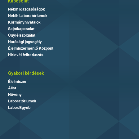
Kapcsolat
Nébih Igazgatóságok
Nébih Laboratóriumok
Kormányhivatalok
Sajtókapcsolat
Ügyfélszolgálat
Hatósági jogsegély
Élelmiszermentő Központ
Hírlevél feliratkozás
Gyakori kérdések
Élelmiszer
Állat
Növény
Laboratóriumok
Labor/Egyéb