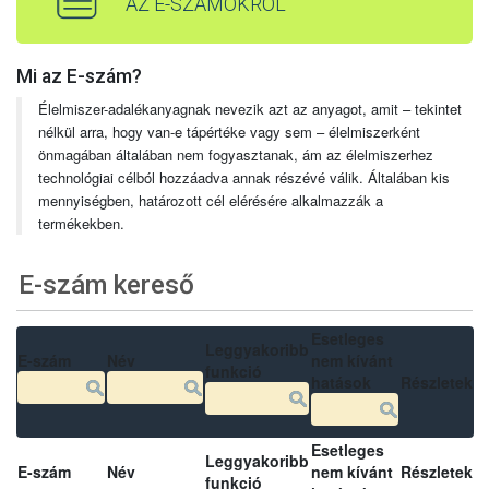
AZ E-SZÁMOKRÓL
Mi az E-szám?
Élelmiszer-adalékanyagnak nevezik azt az anyagot, amit – tekintet
nélkül arra, hogy van-e tápértéke vagy sem – élelmiszerként
önmagában általában nem fogyasztanak, ám az élelmiszerhez
technológiai célból hozzáadva annak részévé válik. Általában kis
mennyiségben, határozott cél elérésére alkalmazzák a
termékekben.
E-szám kereső
Esetleges
Leggyakoribb
E-szám
Név
nem kívánt
funkció
hatások
Részletek
Esetleges
Leggyakoribb
E-szám
Név
nem kívánt
Részletek
funkció