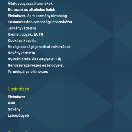
Állatgyógyászati termékek
Borászat és alkoholos italok
Élelmiszer- és takarmánybiztonság
Élelmiszerlánc-biztonsági laborhálózat
Járványvédelem
Kiemelt ügyek, EUTR
Kockázatkezelés
Mezőgazdasági genetikai erőforrások
Növényvédelem
Nyilvántartási és Felügyeleti Díj
Rendszerszervezés és felügyelet
Termékpálya-ellenőrzés
Ügyintézés
Élelmiszer
Állat
Növény
Labor/Egyéb