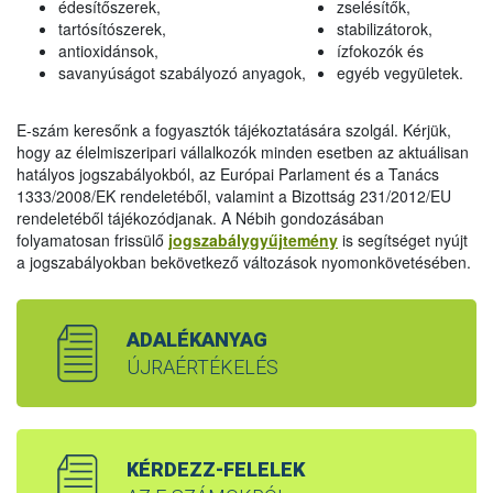
édesítőszerek,
zselésítők,
tartósítószerek,
stabilizátorok,
antioxidánsok,
ízfokozók és
savanyúságot szabályozó anyagok,
egyéb vegyületek.
E-szám keresőnk a fogyasztók tájékoztatására szolgál. Kérjük,
hogy az élelmiszeripari vállalkozók minden esetben az aktuálisan
hatályos jogszabályokból, az Európai Parlament és a Tanács
1333/2008/EK rendeletéből, valamint a Bizottság 231/2012/EU
rendeletéből tájékozódjanak. A Nébih gondozásában
folyamatosan frissülő
jogszabálygyűjtemény
is segítséget nyújt
a jogszabályokban bekövetkező változások nyomonkövetésében.
ADALÉKANYAG
ÚJRAÉRTÉKELÉS
KÉRDEZZ-FELELEK