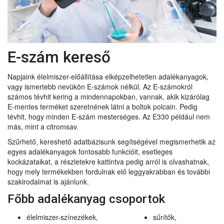
E-szám kereső
Napjaink élelmiszer-előállítása elképzelhetetlen adalékanyagok,
vagy ismertebb nevükön E-számok nélkül. Az E-számokról
számos tévhit kering a mindennapokban, vannak, akik kizárólag
E-mentes terméket szeretnének látni a boltok polcain. Pedig
tévhit, hogy minden E-szám mesterséges. Az E330 például nem
más, mint a citromsav.
Szűrhető, kereshető adatbázisunk segítségével megismerhetik az
egyes adalékanyagok fontosabb funkcióit, esetleges
kockázataikat, a részletekre kattintva pedig arról is olvashatnak,
hogy mely termékekben fordulnak elő leggyakrabban és további
szakirodalmat is ajánlunk.
Főbb adalékanyag csoportok
élelmiszer-színezékek,
sűrítők,