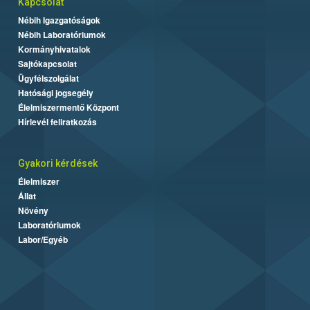
Kapcsolat
Nébih Igazgatóságok
Nébih Laboratóriumok
Kormányhivatalok
Sajtókapcsolat
Ügyfélszolgálat
Hatósági jogsegély
Élelmiszermentő Központ
Hírlevél feliratkozás
Gyakori kérdések
Élelmiszer
Állat
Növény
Laboratóriumok
Labor/Egyéb