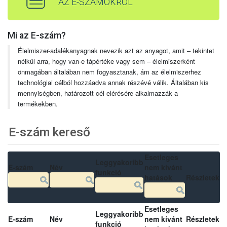
AZ E-SZÁMOKRÓL
Mi az E-szám?
Élelmiszer-adalékanyagnak nevezik azt az anyagot, amit – tekintet
nélkül arra, hogy van-e tápértéke vagy sem – élelmiszerként
önmagában általában nem fogyasztanak, ám az élelmiszerhez
technológiai célból hozzáadva annak részévé válik. Általában kis
mennyiségben, határozott cél elérésére alkalmazzák a
termékekben.
E-szám kereső
Esetleges
Leggyakoribb
E-szám
Név
nem kívánt
funkció
hatások
Részletek
Esetleges
Leggyakoribb
E-szám
Név
nem kívánt
Részletek
funkció