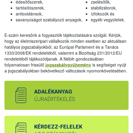
édesítőszerek,
zselésítők,
tartósítószerek,
stabilizátorok,
antioxidánsok,
ízfokozók és
savanyúságot szabályozó anyagok,
egyéb vegyületek.
E-szám keresőnk a fogyasztók tájékoztatására szolgál. Kérjük,
hogy az élelmiszeripari vállalkozók minden esetben az aktuálisan
hatályos jogszabályokból, az Európai Parlament és a Tanács
1333/2008/EK rendeletéből, valamint a Bizottság 231/2012/EU
rendeletéből tájékozódjanak. A Nébih gondozásában
folyamatosan frissülő
jogszabálygyűjtemény
is segítséget nyújt
a jogszabályokban bekövetkező változások nyomonkövetésében.
ADALÉKANYAG
ÚJRAÉRTÉKELÉS
KÉRDEZZ-FELELEK