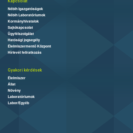
Kapcsolat
Nébih Igazgatóságok
Nébih Laboratóriumok
Kormányhivatalok
Sajtókapcsolat
Ügyfélszolgálat
Hatósági jogsegély
Élelmiszermentő Központ
Hírlevél feliratkozás
Gyakori kérdések
Élelmiszer
Állat
Növény
Laboratóriumok
Labor/Egyéb