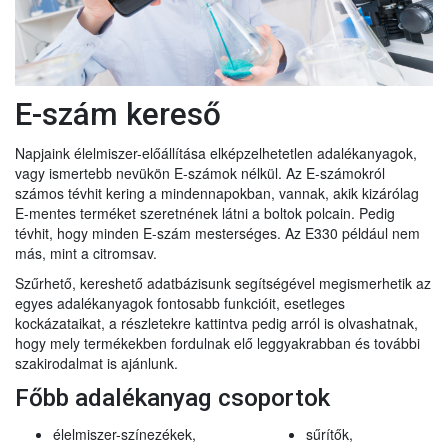
E-szám kereső
Napjaink élelmiszer-előállítása elképzelhetetlen adalékanyagok,
vagy ismertebb nevükön E-számok nélkül. Az E-számokról
számos tévhit kering a mindennapokban, vannak, akik kizárólag
E-mentes terméket szeretnének látni a boltok polcain. Pedig
tévhit, hogy minden E-szám mesterséges. Az E330 például nem
más, mint a citromsav.
Szűrhető, kereshető adatbázisunk segítségével megismerhetik az
egyes adalékanyagok fontosabb funkcióit, esetleges
kockázataikat, a részletekre kattintva pedig arról is olvashatnak,
hogy mely termékekben fordulnak elő leggyakrabban és további
szakirodalmat is ajánlunk.
Főbb adalékanyag csoportok
élelmiszer-színezékek,
sűrítők,