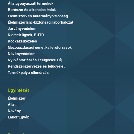
Állatgyógyászati termékek
Borászat és alkoholos italok
Élelmiszer- és takarmánybiztonság
Élelmiszerlánc-biztonsági laborhálózat
Járványvédelem
Kiemelt ügyek, EUTR
Kockázatkezelés
Mezőgazdasági genetikai erőforrások
Növényvédelem
Nyilvántartási és Felügyeleti Díj
Rendszerszervezés és felügyelet
Termékpálya-ellenőrzés
Ügyintézés
Élelmiszer
Állat
Növény
Labor/Egyéb