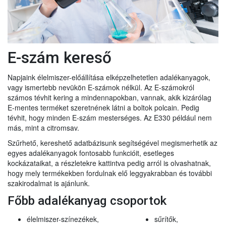
E-szám kereső
Napjaink élelmiszer-előállítása elképzelhetetlen adalékanyagok,
vagy ismertebb nevükön E-számok nélkül. Az E-számokról
számos tévhit kering a mindennapokban, vannak, akik kizárólag
E-mentes terméket szeretnének látni a boltok polcain. Pedig
tévhit, hogy minden E-szám mesterséges. Az E330 például nem
más, mint a citromsav.
Szűrhető, kereshető adatbázisunk segítségével megismerhetik az
egyes adalékanyagok fontosabb funkcióit, esetleges
kockázataikat, a részletekre kattintva pedig arról is olvashatnak,
hogy mely termékekben fordulnak elő leggyakrabban és további
szakirodalmat is ajánlunk.
Főbb adalékanyag csoportok
élelmiszer-színezékek,
sűrítők,