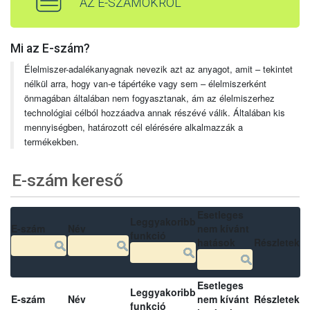
AZ E-SZÁMOKRÓL
Mi az E-szám?
Élelmiszer-adalékanyagnak nevezik azt az anyagot, amit – tekintet
nélkül arra, hogy van-e tápértéke vagy sem – élelmiszerként
önmagában általában nem fogyasztanak, ám az élelmiszerhez
technológiai célból hozzáadva annak részévé válik. Általában kis
mennyiségben, határozott cél elérésére alkalmazzák a
termékekben.
E-szám kereső
Esetleges
Leggyakoribb
E-szám
Név
nem kívánt
funkció
hatások
Részletek
Esetleges
Leggyakoribb
E-szám
Név
nem kívánt
Részletek
funkció