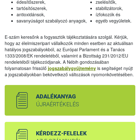
édesítőszerek,
zselésítők,
tartósítószerek,
stabilizátorok,
antioxidánsok,
ízfokozók és
savanyúságot szabályozó anyagok,
egyéb vegyületek.
E-szám keresőnk a fogyasztók tájékoztatására szolgál. Kérjük,
hogy az élelmiszeripari vállalkozók minden esetben az aktuálisan
hatályos jogszabályokból, az Európai Parlament és a Tanács
1333/2008/EK rendeletéből, valamint a Bizottság 231/2012/EU
rendeletéből tájékozódjanak. A Nébih gondozásában
folyamatosan frissülő
jogszabálygyűjtemény
is segítséget nyújt
a jogszabályokban bekövetkező változások nyomonkövetésében.
ADALÉKANYAG
ÚJRAÉRTÉKELÉS
KÉRDEZZ-FELELEK