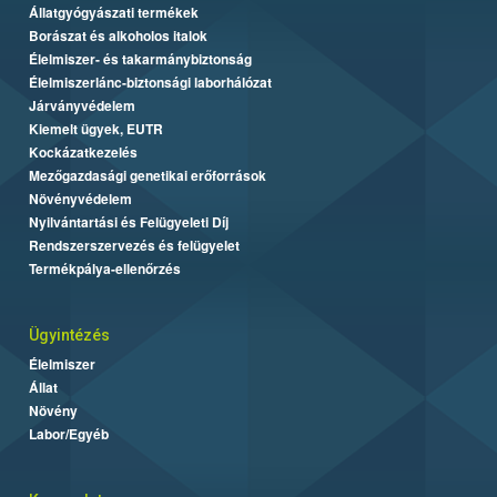
Állatgyógyászati termékek
Borászat és alkoholos italok
Élelmiszer- és takarmánybiztonság
Élelmiszerlánc-biztonsági laborhálózat
Járványvédelem
Kiemelt ügyek, EUTR
Kockázatkezelés
Mezőgazdasági genetikai erőforrások
Növényvédelem
Nyilvántartási és Felügyeleti Díj
Rendszerszervezés és felügyelet
Termékpálya-ellenőrzés
Ügyintézés
Élelmiszer
Állat
Növény
Labor/Egyéb