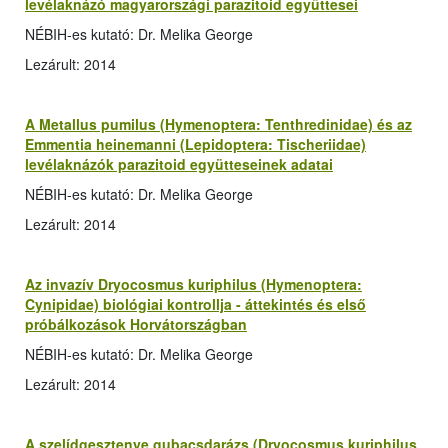
levélaknázó magyarországi parazitoid együttesei
NÉBIH-es kutató: Dr. Melika George
Lezárult: 2014
A Metallus pumilus (Hymenoptera: Tenthredinidae) és az
Emmentia heinemanni (Lepidoptera: Tischeriidae)
levélaknázók parazitoid együtteseinek adatai
NÉBIH-es kutató: Dr. Melika George
Lezárult: 2014
Az invazív Dryocosmus kuriphilus (Hymenoptera:
Cynipidae) biológiai kontrollja - áttekintés és első
próbálkozások Horvátországban
NÉBIH-es kutató: Dr. Melika George
Lezárult: 2014
A szelídgesztenye gubacsdarázs (Dryocosmus kuriphilus