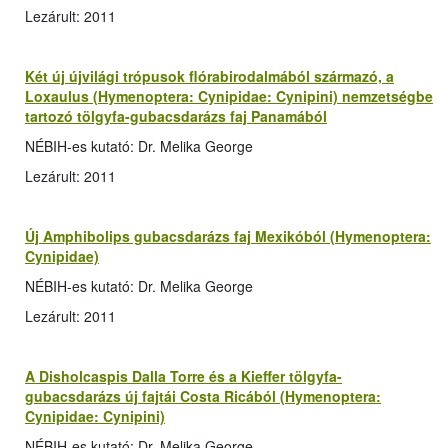
Lezárult: 2011
Két új újvilági trópusok flórabirodalmából származó, a
Loxaulus (Hymenoptera: Cynipidae: Cynipini) nemzetségbe
tartozó tölgyfa-gubacsdarázs faj Panamából
NÉBIH-es kutató: Dr. Melika George
Lezárult: 2011
Új Amphibolips gubacsdarázs faj Mexikóból (Hymenoptera:
Cynipidae)
NÉBIH-es kutató: Dr. Melika George
Lezárult: 2011
A Disholcaspis Dalla Torre és a Kieffer tölgyfa-
gubacsdarázs új fajtái Costa Ricából (Hymenoptera:
Cynipidae: Cynipini)
NÉBIH-es kutató: Dr. Melika George