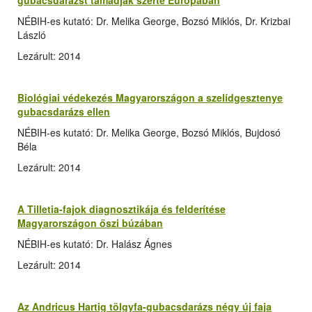
gubacsdarázst támadják szerte Európában
NÉBIH-es kutató: Dr. Melika George, Bozsó Miklós, Dr. Krizbai
László
Lezárult: 2014
Biológiai védekezés Magyarországon a szelídgesztenye
gubacsdarázs ellen
NÉBIH-es kutató: Dr. Melika George, Bozsó Miklós, Bujdosó
Béla
Lezárult: 2014
A Tilletia-fajok diagnosztikája és felderítése
Magyarországon őszi búzában
NÉBIH-es kutató: Dr. Halász Ágnes
Lezárult: 2014
Az Andricus Hartig tölgyfa-gubacsdarázs négy új faja