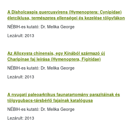
A Disholcaspis quercusvirens (Hymenoptera: Cynipidae)
életciklusa, természetes ellenségei és kezelése tölgyfákon
NÉBIH-es kutató: Dr. Melika George
Lezárult: 2013
Az Alloxysta chinensis, egy Kínából származó új
Charipinae faj leírása (Hymenoptera, Figitidae)
NÉBIH-es kutató: Dr. Melika George
Lezárult: 2013
A nyugati paleoarktikus faunatartomány parazitáinak és
tölgygubacs-társbérlő fajainak katalógusa
NÉBIH-es kutató: Dr. Melika George
Lezárult: 2013