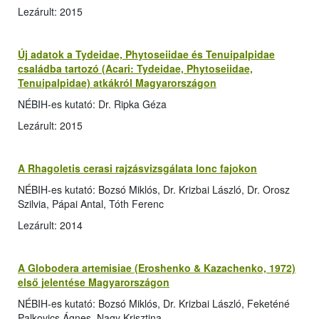
Lezárult: 2015
Új adatok a Tydeidae, Phytoseiidae és Tenuipalpidae
családba tartozó (Acari: Tydeidae, Phytoseiidae,
Tenuipalpidae) atkákról Magyarországon
NÉBIH-es kutató: Dr. Ripka Géza
Lezárult: 2015
A Rhagoletis cerasi rajzásvizsgálata lonc fajokon
NÉBIH-es kutató: Bozsó Miklós, Dr. Krizbai László, Dr. Orosz
Szilvia, Pápai Antal, Tóth Ferenc
Lezárult: 2014
A Globodera artemisiae (Eroshenko & Kazachenko, 1972)
első jelentése Magyarországon
NÉBIH-es kutató: Bozsó Miklós, Dr. Krizbai László, Feketéné
Palkovics Ágnes, Nagy Krisztina