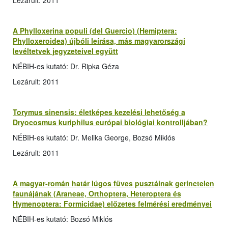
Lezárult: 2011
A Phylloxerina populi (del Guercio) (Hemiptera:
Phylloxeroidea) újbóli leírása, más magyarországi
levéltetvek jegyzeteivel együtt
NÉBIH-es kutató: Dr. Ripka Géza
Lezárult: 2011
Torymus sinensis: életképes kezelési lehetőség a
Dryocosmus kuriphilus európai biológiai kontrolljában?
NÉBIH-es kutató: Dr. Melika George, Bozsó Miklós
Lezárult: 2011
A magyar-román határ lúgos füves pusztáinak gerinctelen
faunájának (Araneae, Orthoptera, Heteroptera és
Hymenoptera: Formicidae) előzetes felmérési eredményei
NÉBIH-es kutató: Bozsó Miklós