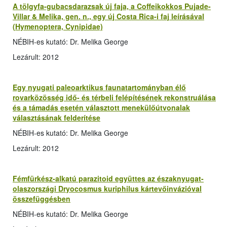
A tölgyfa-gubacsdarazsak új faja, a Coffeikokkos Pujade-
Villar & Melika, gen. n., egy új Costa Rica-i faj leírásával
(Hymenoptera, Cynipidae)
NÉBIH-es kutató: Dr. Melika George
Lezárult: 2012
Egy nyugati paleoarktikus faunatartományban élő
rovarközösség idő- és térbeli felépítésének rekonstruálása
és a támadás esetén választott menekülőútvonalak
választásának felderítése
NÉBIH-es kutató: Dr. Melika George
Lezárult: 2012
Fémfürkész-alkatú parazitoid együttes az északnyugat-
olaszországi Dryocosmus kuriphilus kártevőinvázióval
összefüggésben
NÉBIH-es kutató: Dr. Melika George