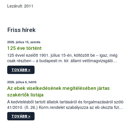
Lezárult: 2011
Friss hírek
2026. július 15, szerda
125 éve történt
125 évvel ezelőtt 1901. július 15-én, költözött be – igaz, még
csak részben – a budapesti m. kir. állami vetőmagvizsgáló
állomás a Kis Rókus utca 15. szám alatti, Czigler Győző által
TOVÁBB >
tervezett új épületébe.
2026. július 6, hétfő
Az ebek viselkedésének megítélésében jártas
szakértők listája
A kedvtelésből tartott állatok tartásáról és forgalmazásáról szóló
41/2010. (II. 26.) Korm.rendelet szabályozza az eb okozta fizikai
sérülés, illetve ennek veszélye keletkezésekor felmerülő
TOVÁBB >
hatósági feladatokat, valamint a veszélyes eb tartását és annak
engedélyezését. Ezen eljárások során szükség esetén be kell
vonni az ebek viselkedésének megítélésében jártas szakértőt.