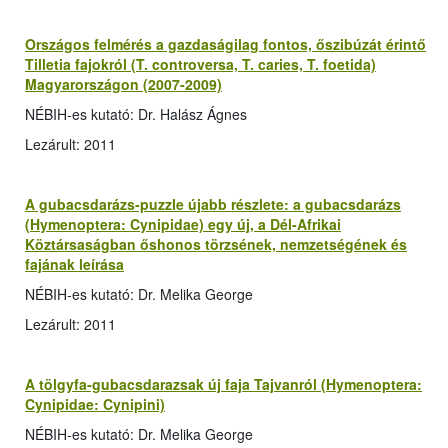
Országos felmérés a gazdaságilag fontos, őszibúzát érintő
Tilletia fajokról (T. controversa, T. caries, T. foetida)
Magyarországon (2007-2009)
NÉBIH-es kutató: Dr. Halász Ágnes
Lezárult: 2011
A gubacsdarázs-puzzle újabb részlete: a gubacsdarázs
(Hymenoptera: Cynipidae) egy új, a Dél-Afrikai
Köztársaságban őshonos törzsének, nemzetségének és
fajának leírása
NÉBIH-es kutató: Dr. Melika George
Lezárult: 2011
A tölgyfa-gubacsdarazsak új faja Tajvanról (Hymenoptera:
Cynipidae: Cynipini)
NÉBIH-es kutató: Dr. Melika George