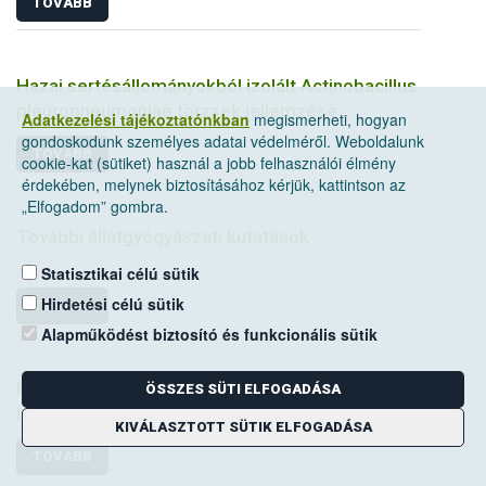
TOVÁBB
Hazai sertésállományokból izolált Actinobacillus
pleuropneumoniae törzsek jellemzése
Adatkezelési tájékoztatónkban
megismerheti, hogyan
gondoskodunk személyes adatai védelméről. Weboldalunk
TOVÁBB
cookie-kat (sütiket) használ a jobb felhasználói élmény
érdekében, melynek biztosításához kérjük, kattintson az
„Elfogadom” gombra.
További állatgyógyászati kutatások
Statisztikai célú sütik
Hirdetési célú sütik
TOVÁBB
Alapműködést biztosító és funkcionális sütik
EAVI2020 - Új generációs HIV-vakcinák vizsgálata
ÖSSZES SÜTI ELFOGADÁSA
laboratóriumi állatokon
KIVÁLASZTOTT SÜTIK ELFOGADÁSA
TOVÁBB