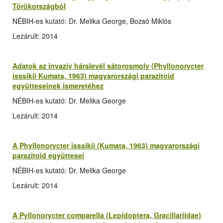
Törökországból
NÉBIH-es kutató: Dr. Melika George, Bozsó Miklós
Lezárult: 2014
Adatok az invazív hárslevél sátorosmoly (Phyllonorycter
isssikii Kumata, 1963) magyarországi parazitoid
együtteseinek ismeretéhez
NÉBIH-es kutató: Dr. Melika George
Lezárult: 2014
A Phyllonorycter isssikii (Kumata, 1963) magyarországi
parazitoid együttesei
NÉBIH-es kutató: Dr. Melika George
Lezárult: 2014
A Pyllonorycter comparella (Lepidoptera, Gracillariidae)