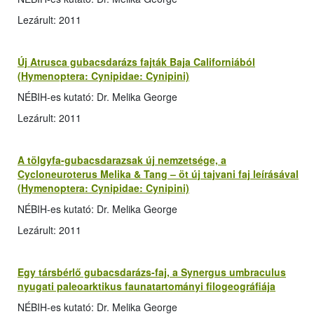
Lezárult: 2011
Új Atrusca gubacsdarázs fajták Baja Californiából
(Hymenoptera: Cynipidae: Cynipini)
NÉBIH-es kutató: Dr. Melika George
Lezárult: 2011
A tölgyfa-gubacsdarazsak új nemzetsége, a
Cycloneuroterus Melika & Tang – öt új tajvani faj leírásával
(Hymenoptera: Cynipidae: Cynipini)
NÉBIH-es kutató: Dr. Melika George
Lezárult: 2011
Egy társbérlő gubacsdarázs-faj, a Synergus umbraculus
nyugati paleoarktikus faunatartományi filogeográfiája
NÉBIH-es kutató: Dr. Melika George