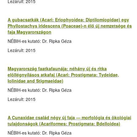
Lezárult: 2015
A gubacsatkák (Acari: Eriophyoidea: Diptilomiopidae) egy
Phyllostachys iridescens (Poaceae)-n élő új nemzetsége és
faja Magyarországon
NÉBIH-es kutató: Dr. Ripka Géza
Lezárult: 2015
Magyarország faatkafaunája: néhány új és ritka
elöllégnyílásos atkafaj (Acari: Prostigmata: Tydeidae,
Iolinidae and Stigmaeidae)
NÉBIH-es kutató: Dr. Ripka Géza
Lezárult: 2015
A Cunaxidae család négy új faja — morfológia és ökológiai
tulajdonságok (Acariformes: Prostigmata: Bdelloidea)
NÉBIH-es kutató: Dr. Ripka Géza