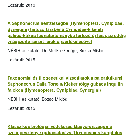
Lezárult: 2016
A Saphonecrus nemzetségbe (Hymenoptera: Cynipidae:
Synergini) tartozó társbérlő Cynipidae-k keleti
paleoarktikus faunatartományba tartozó új fajai, az eddig
világszerte ismert fajok újraértékelésével
NÉBIH-es kutató: Dr. Melika George, Bozsó Miklós
Lezárult: 2015
Taxonómiai és filogenetikai vizsgálatok a palearktikumi
Saphonecrus Dalla Torre & Kieffer tölgy gubacs inquilin
fajokon (Hymenoptera: Cynipidae, Synergini)
NÉBIH-es kutató: Bozsó Miklós
Lezárult: 2015
Klasszikus biológiai védekezés Magyarországon a
szelídgesztenye gubacsdarázs (Dryocosmus kuriphilus