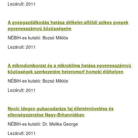
Lezárult: 2011
A gyepgazdálkodás hatása délkelet-alföldi szikes gyepek
egyenesszárnyú közösségeire
NÉBIH-es kutató: Bozsó Miklós
Lezárult: 2011
A mikrodomborzat és a mikroklíma hatása egyenesszárnyú
közösségek szerkezetére heteromorf homoki élőhelyen
NÉBIH-es kutató: Bozsó Miklós
Lezárult: 2011
Nyolc idegen gubacsdarázs faj éllettérnövelése és
ellenségszerzése Nagy-Britanniában
NÉBIH-es kutató: Dr. Melika George
Lezárult: 2011