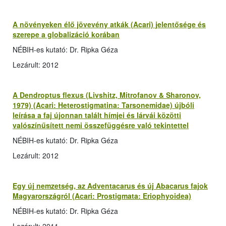
A növényeken élő jövevény atkák (Acari) jelentősége és
szerepe a globalizáció korában
NÉBIH-es kutató: Dr. Ripka Géza
Lezárult: 2012
A Dendroptus flexus (Livshitz, Mitrofanov & Sharonov,
1979) (Acari: Heterostigmatina: Tarsonemidae) újbóli
leírása a faj újonnan talált hímjei és lárvái közötti
valószínűsített nemi összefüggésre való tekintettel
NÉBIH-es kutató: Dr. Ripka Géza
Lezárult: 2012
Egy új nemzetség, az Adventacarus és új Abacarus fajok
Magyarországról (Acari: Prostigmata: Eriophyoidea)
NÉBIH-es kutató: Dr. Ripka Géza