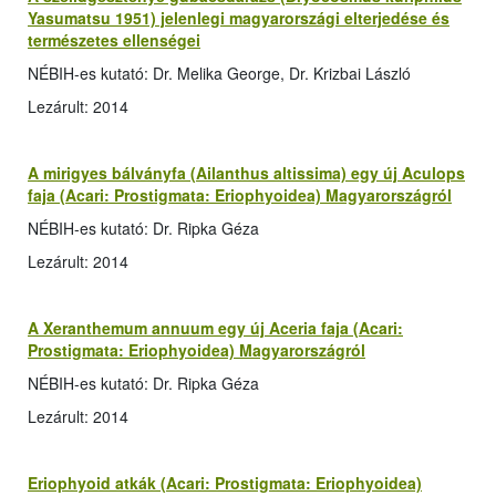
Yasumatsu 1951) jelenlegi magyarországi elterjedése és
természetes ellenségei
NÉBIH-es kutató: Dr. Melika George, Dr. Krizbai László
Lezárult: 2014
A mirigyes bálványfa (Ailanthus altissima) egy új Aculops
faja (Acari: Prostigmata: Eriophyoidea) Magyarországról
NÉBIH-es kutató: Dr. Ripka Géza
Lezárult: 2014
A Xeranthemum annuum egy új Aceria faja (Acari:
Prostigmata: Eriophyoidea) Magyarországról
NÉBIH-es kutató: Dr. Ripka Géza
Lezárult: 2014
Eriophyoid atkák (Acari: Prostigmata: Eriophyoidea)