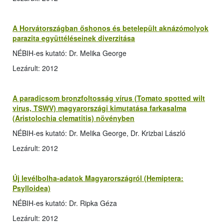
A Horvátországban őshonos és betelepült aknázómolyok
parazita együttéléseinek diverzitása
NÉBIH-es kutató: Dr. Melika George
Lezárult: 2012
A paradicsom bronzfoltosság vírus (Tomato spotted wilt
virus, TSWV) magyarországi kimutatása farkasalma
(Aristolochia clematitis) növényben
NÉBIH-es kutató: Dr. Melika George, Dr. Krizbai László
Lezárult: 2012
Új levélbolha-adatok Magyarországról (Hemiptera:
Psylloidea)
NÉBIH-es kutató: Dr. Ripka Géza
Lezárult: 2012