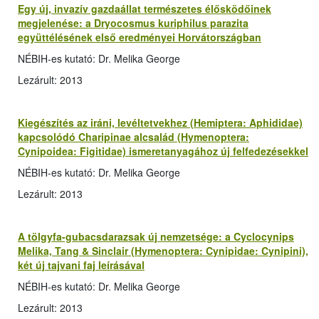
Egy új, invazív gazdaállat természetes élősködőinek
megjelenése: a Dryocosmus kuriphilus parazita
együttélésének első eredményei Horvátországban
NÉBIH-es kutató: Dr. Melika George
Lezárult: 2013
Kiegészítés az iráni, levéltetvekhez (Hemiptera: Aphididae)
kapcsolódó Charipinae alcsalád (Hymenoptera:
Cynipoidea: Figitidae) ismeretanyagához új felfedezésekkel
NÉBIH-es kutató: Dr. Melika George
Lezárult: 2013
A tölgyfa-gubacsdarazsak új nemzetsége: a Cyclocynips
Melika, Tang & Sinclair (Hymenoptera: Cynipidae: Cynipini),
két új tajvani faj leírásával
NÉBIH-es kutató: Dr. Melika George
Lezárult: 2013