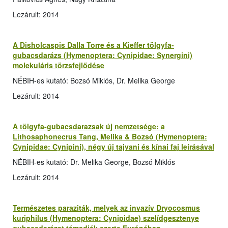
Lezárult: 2014
A Disholcaspis Dalla Torre és a Kieffer tölgyfa-
gubacsdarázs (Hymenoptera: Cynipidae: Synergini)
molekuláris törzsfejlődése
NÉBIH-es kutató: Bozsó Miklós, Dr. Melika George
Lezárult: 2014
A tölgyfa-gubacsdarazsak új nemzetsége: a
Lithosaphonecrus Tang, Melika & Bozsó (Hymenoptera:
Cynipidae: Cynipini), négy új tajvani és kínai faj leírásával
NÉBIH-es kutató: Dr. Melika George, Bozsó Miklós
Lezárult: 2014
Természetes paraziták, melyek az invazív Dryocosmus
kuriphilus (Hymenoptera: Cynipidae) szelídgesztenye