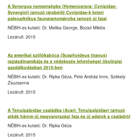
A Synergus nemzetségbe (Hymenoptera: Cynipidae:
Synergini) tartozó társbérlő Cynipidae-k keleti
paleoarktikus faunatartományba tartozó új fajai
NÉBIH-es kutató: Dr. Melika George, Bozsó Miklós
Lezárult: 2015
Az amerikai szőlőkabóca (Scaphoideus titanus)
rajzásdinamikája és a védekezés lehetőségei ökológiai
gazdálkodásban 2015-ben
NÉBIH-es kutató: Dr. Ripka Géza, Pete András Imre, Székely
Zsuzsanna
Lezárult: 2015
A Tenuipalpidae családba (Acari: Tenuipalpidae) tartozó
atkák három új magyarországi faja és új adatok a családról
NÉBIH-es kutató: Dr. Ripka Géza
Lezárult: 2015