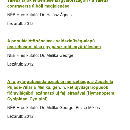
Tilletia fajok felderítése Magyarországon - a Tilletia
contraversa újbóli megjelenése
NÉBIH-es kutató: Dr. Halász Ágnes
Lezárult: 2012
A populációtörténelmek valószínűség-alapú
összehasonlítása egy parazitoid együttélésben
NÉBIH-es kutató: Dr. Melika George
Lezárult: 2012
A tölgyfa-gubacsdarazsak új nemzetsége, a Zapatella
Pujade-Villar & Melika, gen. n. két újvilági trópusok
flóravilágából származó új faj leírásával (Hymenoptera,
Cynipidae, Cynipini)
NÉBIH-es kutató: Dr. Melika George, Bozsó Miklós
Lezárult: 2012