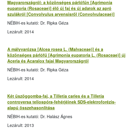
Magyarországról: a közönséges párlófűn [Agrimonia
eupatoria (Rosaceae)] élő új faj és új adatok az apró
szulákról [Convolvulus arvensisről (Convolvulaceae)]
NÉBIH-es kutató: Dr. Ripka Géza
Lezárult: 2014
A mályvarózsa [Alcea rosea L. (Malvaceae)] és a
közönséges párlófű [Agrimonia eupatoria L. (Rosaceae)] új
Aceria és Acaralox fajai Magyarországról
NÉBIH-es kutató: Dr. Ripka Géza
Lezárult: 2014
Két üszöggomba-faj, a Tilletia caries és a Tilletia
controversa teliospóra-fehérjéinek SDS-elektroforézis-
alapú összehasonlítása
NÉBIH-es kutató: Dr. Halász Ágnes
Lezárult: 2013