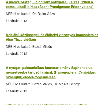
A magyarországi Leipothrix polygalae (Farkas, 1968) n.
comb. újbóli leírása (Acari: Prostigmata: Eriophyoidea)
NÉBIH-es kutató: Dr. Ripka Géza
Lezárult: 2013
Ízeltlábú közösségek és élőhelyi viszonyok kapcsolata az
Alsó-Tisza vidékén
NÉBIH-es kutató: Bozsó Miklós
Lezárult: 2012
A nyugati paleoarktikus faunatartomány Saphonecrus
nemzetségbe tartozó fajainak (Hymenoptera; Cynipidae;
Synergini) eredet-megismerése
NÉBIH-es kutató: Bozsó Miklós, Dr. Melika George
Lezárult: 2012