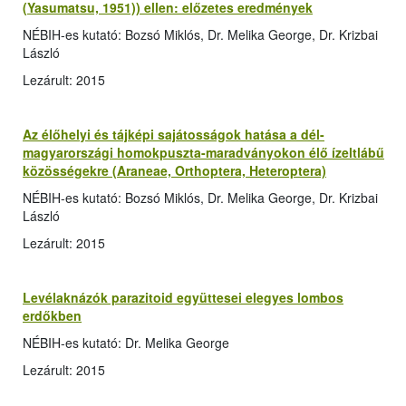
(Yasumatsu, 1951)) ellen: előzetes eredmények
NÉBIH-es kutató: Bozsó Miklós, Dr. Melika George, Dr. Krizbai
László
Lezárult: 2015
Az élőhelyi és tájképi sajátosságok hatása a dél-
magyarországi homokpuszta-maradványokon élő ízeltlábű
közösségekre (Araneae, Orthoptera, Heteroptera)
NÉBIH-es kutató: Bozsó Miklós, Dr. Melika George, Dr. Krizbai
László
Lezárult: 2015
Levélaknázók parazitoid együttesei elegyes lombos
erdőkben
NÉBIH-es kutató: Dr. Melika George
Lezárult: 2015