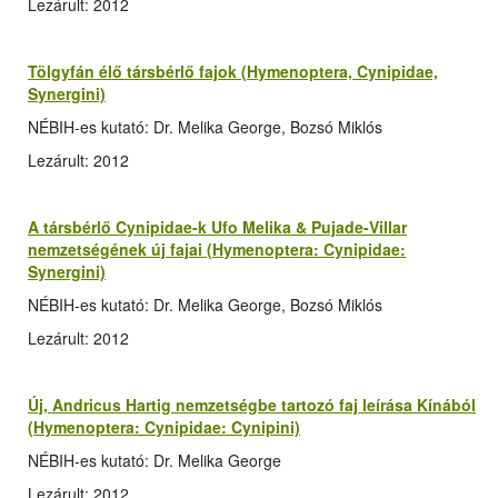
Lezárult: 2012
Tölgyfán élő társbérlő fajok (Hymenoptera, Cynipidae,
Synergini)
NÉBIH-es kutató: Dr. Melika George, Bozsó Miklós
Lezárult: 2012
A társbérlő Cynipidae-k Ufo Melika & Pujade-Villar
nemzetségének új fajai (Hymenoptera: Cynipidae:
Synergini)
NÉBIH-es kutató: Dr. Melika George, Bozsó Miklós
Lezárult: 2012
Új, Andricus Hartig nemzetségbe tartozó faj leírása Kínából
(Hymenoptera: Cynipidae: Cynipini)
NÉBIH-es kutató: Dr. Melika George
Lezárult: 2012