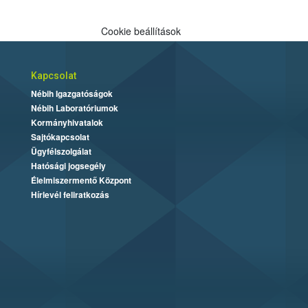
Cookie beállítások
Kapcsolat
Nébih Igazgatóságok
Nébih Laboratóriumok
Kormányhivatalok
Sajtókapcsolat
Ügyfélszolgálat
Hatósági jogsegély
Élelmiszermentő Központ
Hírlevél feliratkozás