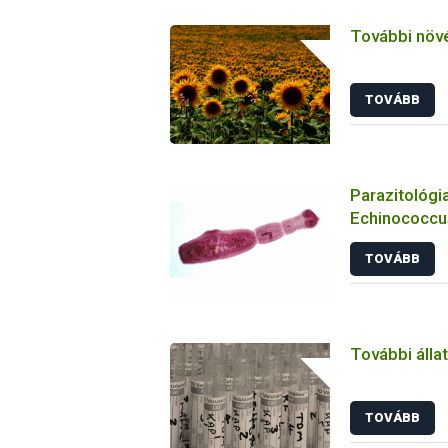
További növ
TOVÁBB
Parazitológia
Echinococcus
TOVÁBB
További álla
TOVÁBB