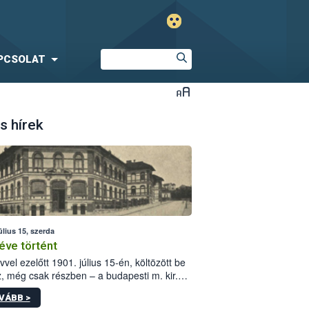
PCSOLAT
s hírek
úlius 15, szerda
éve történt
vvel ezelőtt 1901. július 15-én, költözött be
z, még csak részben – a budapesti m. kir.
i vetőmagvizsgáló állomás a Kis Rókus utca
VÁBB >
ám alatti, Czigler Győző által tervezett új