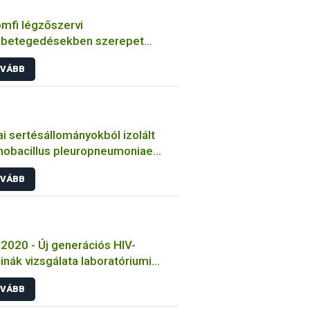
mfi légzőszervi
betegedésekben szerepet
zó bakteriális kórokozók
VÁBB
ulmányozása
i sertésállományokból izolált
nobacillus pleuropneumoniae
sek jellemzése
VÁBB
2020 - Új generációs HIV-
inák vizsgálata laboratóriumi
tokon
VÁBB