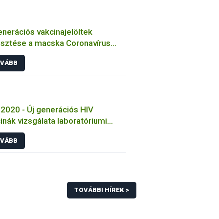
enerációs vakcinajelöltek
esztése a macska Coronavírus
őzése ellen
VÁBB
2020 - Új generációs HIV
inák vizsgálata laboratóriumi
tokon
VÁBB
TOVÁBBI HÍREK >