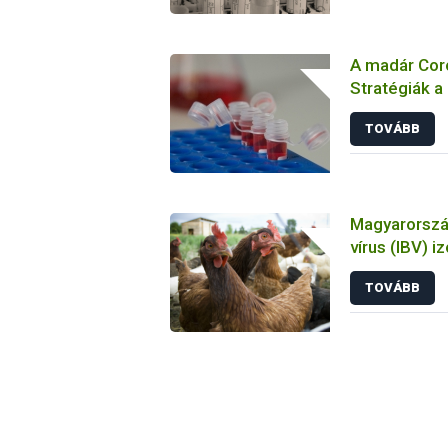
A madár Coro
Stratégiák a
megelőzésbe
TOVÁBB
Magyarország
vírus (IBV) i
tulajdonsága
TOVÁBB
állatkísérlet
biológiai es