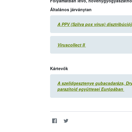
Folyamatban lévő, növénygyógyászatho
Általános járványtan
A PPV (Szilva pox vírus) disztribúci
Viruscollect II
Kártevők
A szelídgesztenye gubacsdarázs, Dr
parazitoid együttesei Európában