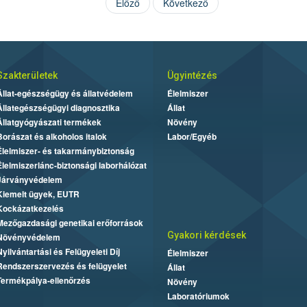
Előző
Következő
Szakterületek
Ügyintézés
Állat-egészségügy és állatvédelem
Élelmiszer
Állategészségügyi diagnosztika
Állat
Állatgyógyászati termékek
Növény
Borászat és alkoholos italok
Labor/Egyéb
Élelmiszer- és takarmánybiztonság
Élelmiszerlánc-biztonsági laborhálózat
Járványvédelem
Kiemelt ügyek, EUTR
Kockázatkezelés
Mezőgazdasági genetikai erőforrások
Gyakori kérdések
Növényvédelem
Nyilvántartási és Felügyeleti Díj
Élelmiszer
Rendszerszervezés és felügyelet
Állat
Termékpálya-ellenőrzés
Növény
Laboratóriumok