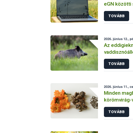
eGN közötti 
TOVÁBB
2026. június 12., p
Az eddigiekn
vaddisznóál
az ASP meg
TOVÁBB
2026. június 11., c
Minden magbó
körömvirág
tesztje
TOVÁBB