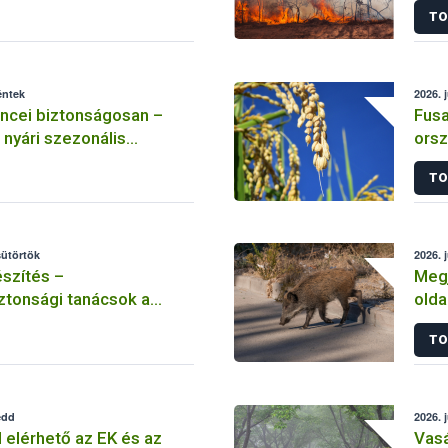
TO
éntek
2026. 
ncei biztonságosan –
Fusa
 nyári szezonális
orsz
gab
TO
sütörtök
2026. 
szítés –
Megj
ztonsági tanácsok a
olda
TO
edd
2026. 
l elérhető az EK és az
Vasá