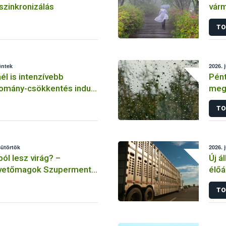
szinkronizálás
vár
tűzg
TO
éntek
2026. 
él is intenzívebb
Pént
lomány-csökkentés indul
megs
fékezésére
TO
sütörtök
2026. 
l lesz virág? –
Új á
-vetőmagok Szupermenta
élőá
TO