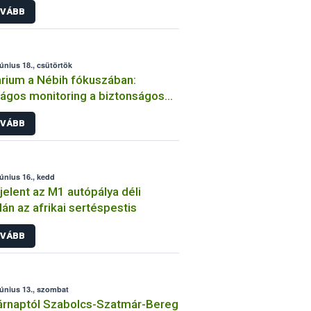
VÁBB
június 18., csütörtök
rium a Nébih fókuszában:
ágos monitoring a biztonságos
onatermésért
VÁBB
június 16., kedd
elent az M1 autópálya déli
lán az afrikai sertéspestis
VÁBB
június 13., szombat
rnaptól Szabolcs-Szatmár-Bereg