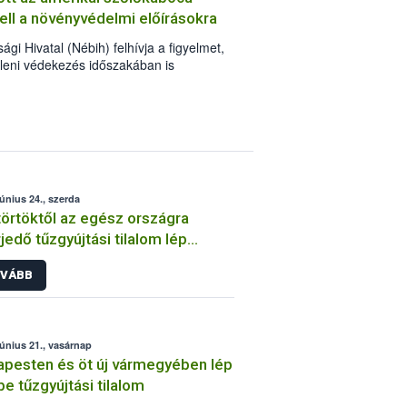
kell a növényvédelmi előírásokra
gi Hivatal (Nébih) felhívja a figyelmet,
leni védekezés időszakában is
 előírások betartása. Kiemelten fontos,
zett növényvédő szereket
gfelelő technológiával végezzék el, és
dott készítmény engedélyében szereplő
 a méhek és vadon élő beporzókat is
június 24., szerda
örtöktől az egész országra
rjedő tűzgyújtási tilalom lép
be
VÁBB
június 21., vasárnap
pesten és öt új vármegyében lép
be tűzgyújtási tilalom