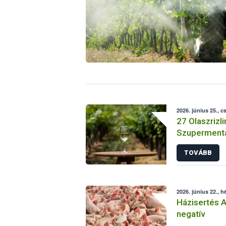
2026. június 25., c
27 Olaszrizli
Szupermenta
TOVÁBB
2026. június 22., h
Házisertés 
negatív