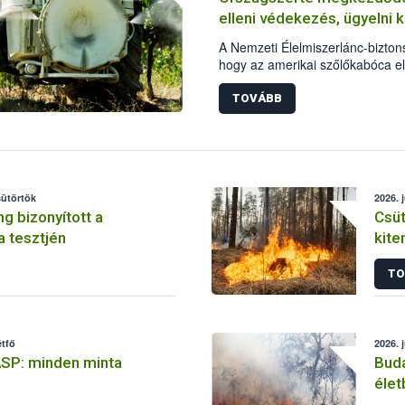
elleni védekezés, ügyelni 
A Nemzeti Élelmiszerlánc-biztonsá
hogy az amerikai szőlőkabóca el
elengedhetetlen a növényvédelmi
hogy a szőlősgazdák engedélye
TOVÁBB
alkalmazzanak, a kezeléseket me
minden esetben tartsák be az a
szabályokat. A védekezés során
óvni kell.
sütörtök
2026. 
ng bizonyított a
Csüt
 tesztjén
kite
élet
TO
étfő
2026. 
ASP: minden minta
Buda
élet