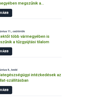
megyében megszűnik a
yújtási tilalom
VÁBB
június 11., csütörtök
ektől több vármegyében is
zűnik a tűzgyújtási tilalom
VÁBB
június 9., kedd
llategészségügyi intézkedések az
llat-szállításban
VÁBB