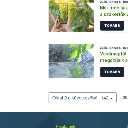
2026. június 8., hé
Már mobilalk
a szakértők 
észleléseke
TOVÁBB
2026. június 6., s
Vasárnaptól
megszűnik a 
TOVÁBB
— 20 
Oldal 2 a következőből: 142
Hivatalunk