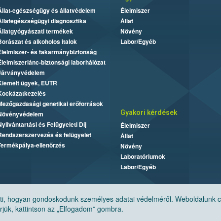
Állat-egészségügy és állatvédelem
Élelmiszer
Állategészségügyi diagnosztika
Állat
Állatgyógyászati termékek
Növény
Borászat és alkoholos italok
Labor/Egyéb
Élelmiszer- és takarmánybiztonság
Élelmiszerlánc-biztonsági laborhálózat
Járványvédelem
Kiemelt ügyek, EUTR
Kockázatkezelés
Mezőgazdasági genetikai erőforrások
Gyakori kérdések
Növényvédelem
Nyilvántartási és Felügyeleti Díj
Élelmiszer
Rendszerszervezés és felügyelet
Állat
Termékpálya-ellenőrzés
Növény
Laboratóriumok
Labor/Egyéb
, hogyan gondoskodunk személyes adatai védelméről. Weboldalunk cook
jük, kattintson az „Elfogadom” gombra.