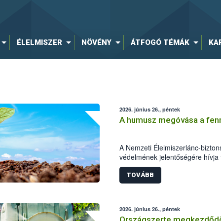
ÉLELMISZER
NÖVÉNY
ÁTFOGÓ TÉMÁK
KA
2026. június 26., péntek
A humusz megóvása a fennt
A Nemzeti Élelmiszerlánc-biztons
védelmének jelentőségére hívja f
földhasználathoz és a természe
fontos a humuszos termőréteg m
TOVÁBB
felhasználása. A beruházások, 
letermelt humuszos termőréteg m
felhasználása épp ezért kiemelt 
2026. június 26., péntek
Országszerte megkezdődöt