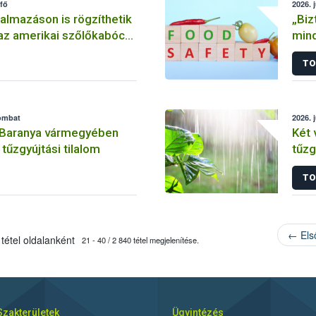
tfő
2026. 
almazáson is rögzíthetik
„Biz
az amerikai szőlőkabóca
mind
t
Vilá
TO
zombat
2026. 
 Baranya vármegyében
Két
tűzgyújtási tilalom
tűzg
TO
← Els
tétel oldalanként
21 - 40 / 2 840 tétel megjelenítése.
Szakterületek
Ügyintézés