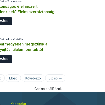
június 7., vasárnap
tonságos élelmiszert
enkinek” Élelmiszerbiztonsági
gnap 2026
VÁBB
június 4., csütörtök
 vármegyében megszűnik a
yújtási tilalom péntektől
VÁBB
ő
Előző
Következő
utolsó →
Cookie beállítások
Kapcsolat