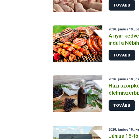
TOVÁBB
2026. június 19., p
A nyár kedve
indul a Nébih
ellenőrzése
TOVÁBB
2026. június 18., c
Házi szörpké
élelmiszerbi
Nébih-től
TOVÁBB
2026. június 16., k
Június 16-tó